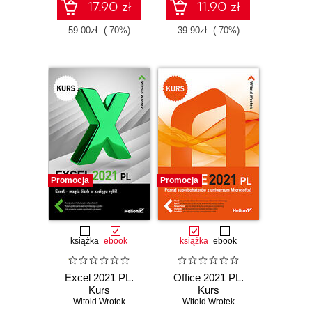
17.90 zł
11.90 zł
59.00zł
(-70%)
39.90zł
(-70%)
Promocja
Promocja
książka
ebook
książka
ebook
Excel 2021 PL.
Office 2021 PL.
Kurs
Kurs
Witold Wrotek
Witold Wrotek