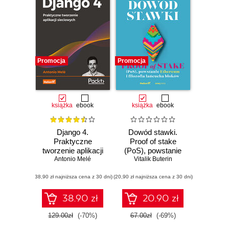
Promocja
Promocja
książka
ebook
książka
ebook
Django 4.
Dowód stawki.
Praktyczne
Proof of stake
tworzenie aplikacji
(PoS), powstanie
sieciowych.
Antonio Melé
Ethereum i filozofia
Vitalik Buterin
Wydanie IV
łańcucha bloków
(38,90 zł najniższa cena z 30 dni)
(20,90 zł najniższa cena z 30 dni)
38.90 zł
20.90 zł
129.00zł
(-70%)
67.00zł
(-69%)