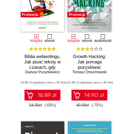
Promocja
Promocja
książka
ebook
książka
ebook
audiobook
Biblia webwritingu.
Growth Hacking:
Jak pisać teksty w
Jak pomaga
czasach, gdy
pozyskiwać
Dariusz Puzyrkiewicz
sztuczna
nowych klientów i
Tomasz Dmuchowski
inteligencja robi to
utrzymywać
(16,89 zł najniższa cena z 30 dni)
szybciej i nikt ich
(14,90 zł najniższa cena z 30 dni)
obecnych
nie czyta, bo
wszyscy wolą
16.89 zł
14.90 zł
wideo
54.90zł
(-69%)
49.90zł
(-70%)