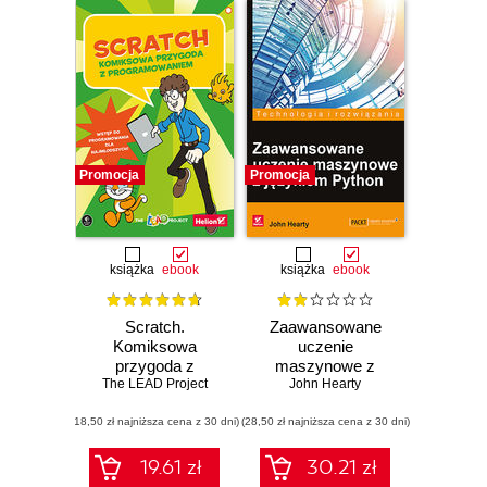
Promocja
Promocja
książka
ebook
książka
ebook
Scratch.
Zaawansowane
Komiksowa
uczenie
przygoda z
maszynowe z
programowaniem
The LEAD Project
językiem Python
John Hearty
(18,50 zł najniższa cena z 30 dni)
(28,50 zł najniższa cena z 30 dni)
19.61 zł
30.21 zł