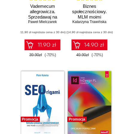
Vademecum
Biznes
allegrowicza.
społecznościowy.
Sprzedawaj na
MLM moimi
pomarańczowym
Paweł Mielczarek
Katarzyna Trawińska
oczami (b2b)
portalu bez
(11,90 zł najniższa cena z 30 dni)
tajemnic
(14,90 zł najniższa cena z 30 dni)
11.90 zł
14.90 zł
39.90zł
(-70%)
49.90zł
(-70%)
Promocja
Promocja