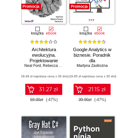
Promocja
Promocja
książka
ebook
książka
ebook
Architektura
Google Analytics w
ewolucyjna.
biznesie. Poradnik
Projektowanie
dla
Neal Ford
oprogramowania i
,
Rebecca Parsons
,
zaawansowanych
Patrick Kua
Martyna Zastrożna
wsparcie zmian
(29,49 zł najniższa cena z 30 dni)
(19,95 zł najniższa cena z 30 dni)
31.27 zł
21.15 zł
59.00zł
(-47%)
39.90zł
(-47%)