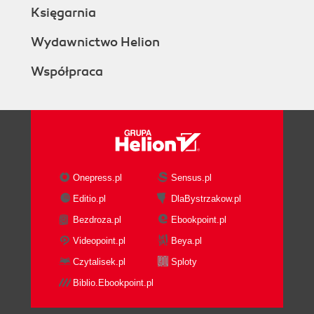
Księgarnia
Wydawnictwo Helion
Współpraca
Onepress.pl
Sensus.pl
Editio.pl
DlaBystrzakow.pl
Bezdroza.pl
Ebookpoint.pl
Videopoint.pl
Beya.pl
Czytalisek.pl
Sploty
Biblio.Ebookpoint.pl