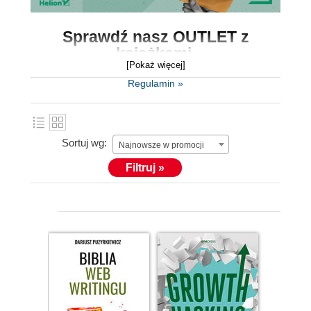
Sprawdź nasz
OUTLET z
książkami.
[Pokaż więcej]
Outlet to miejsce, gdzie znajdziesz
książki w
Regulamin »
okazyjnych cenach
, końcówki serii i starsze
tytuły.
Sortuj wg:
Książki zawierają mnóstwo fachowej wiedzy,
Najnowsze w promocji
dlatego koniecznie skorzystaj z wyjątkowo
Filtruj »
niskich cen i wybierz coś dla siebie.