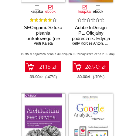
książka
ebook
książka
ebook
SEOrigami. Sztuka
Adobe InDesign
pisania
PL. Oficjalny
unikatowego (nie
podręcznik. Edycja
tylko na potrzeby
Piotr Kaleta
Kelly Kordes Anton
2020
,
Tina DeJarld
pozycjonowania)
(19,95 zł najniższa cena z 30 dni)
(26,90 zł najniższa cena z 30 dni)
21.15 zł
26.90 zł
39.90zł
(-47%)
89.00zł
(-70%)