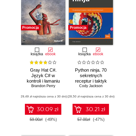
Promocja
Promocja
książka
ebook
książka
ebook
Gray Hat C#.
Python ninja. 70
Język C# w
sekretnych
kontroli i łamaniu
receptur i taktyk
zabezpieczeń
Brandon Perry
programistycznych
Cody Jackson
(29,49 zł najniższa cena z 30 dni)
(28,50 zł najniższa cena z 30 dni)
30.09 zł
30.21 zł
59.00zł
(-49%)
57.00zł
(-47%)