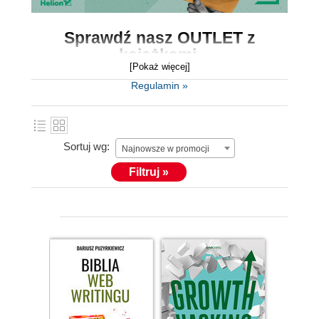
Sprawdź nasz
OUTLET z
książkami.
[Pokaż więcej]
Outlet to miejsce, gdzie znajdziesz
książki w
Regulamin »
okazyjnych cenach
, końcówki serii i starsze
tytuły.
Sortuj wg:
Książki zawierają mnóstwo fachowej wiedzy,
Najnowsze w promocji
dlatego koniecznie skorzystaj z wyjątkowo
Filtruj »
niskich cen i wybierz coś dla siebie.