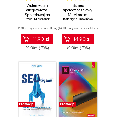
Vademecum
Biznes
allegrowicza.
społecznościowy.
Sprzedawaj na
MLM moimi
pomarańczowym
Paweł Mielczarek
Katarzyna Trawińska
oczami (b2b)
portalu bez
(11,90 zł najniższa cena z 30 dni)
tajemnic
(14,90 zł najniższa cena z 30 dni)
11.90 zł
14.90 zł
39.90zł
(-70%)
49.90zł
(-70%)
Promocja
Promocja