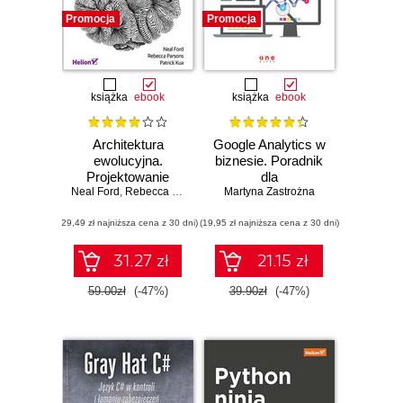
Promocja
Promocja
książka
ebook
książka
ebook
Architektura
Google Analytics w
ewolucyjna.
biznesie. Poradnik
Projektowanie
dla
Neal Ford
oprogramowania i
,
Rebecca Parsons
,
zaawansowanych
Patrick Kua
Martyna Zastrożna
wsparcie zmian
(29,49 zł najniższa cena z 30 dni)
(19,95 zł najniższa cena z 30 dni)
31.27 zł
21.15 zł
59.00zł
(-47%)
39.90zł
(-47%)