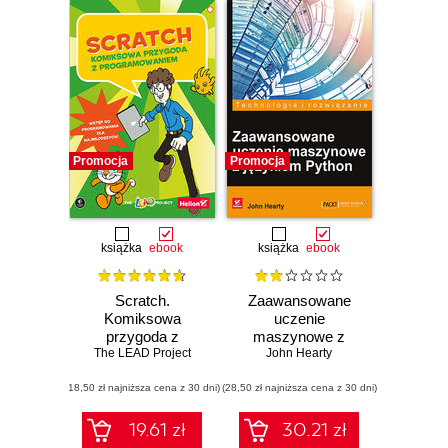
Promocja
Promocja
książka
ebook
książka
ebook
Scratch.
Zaawansowane
Komiksowa
uczenie
przygoda z
maszynowe z
programowaniem
The LEAD Project
językiem Python
John Hearty
(18,50 zł najniższa cena z 30 dni)
(28,50 zł najniższa cena z 30 dni)
19.61 zł
30.21 zł