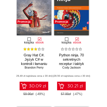
Promocja
Promocja
książka
ebook
książka
ebook
Gray Hat C#.
Python ninja. 70
Język C# w
sekretnych
kontroli i łamaniu
receptur i taktyk
zabezpieczeń
Brandon Perry
programistycznych
Cody Jackson
(29,49 zł najniższa cena z 30 dni)
(28,50 zł najniższa cena z 30 dni)
30.09 zł
30.21 zł
59.00zł
(-49%)
57.00zł
(-47%)