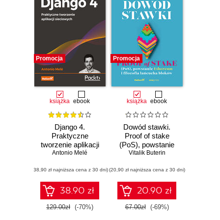
Promocja
Promocja
książka
ebook
książka
ebook
Django 4.
Dowód stawki.
Praktyczne
Proof of stake
tworzenie aplikacji
(PoS), powstanie
sieciowych.
Antonio Melé
Ethereum i filozofia
Vitalik Buterin
Wydanie IV
łańcucha bloków
(38,90 zł najniższa cena z 30 dni)
(20,90 zł najniższa cena z 30 dni)
38.90 zł
20.90 zł
129.00zł
(-70%)
67.00zł
(-69%)