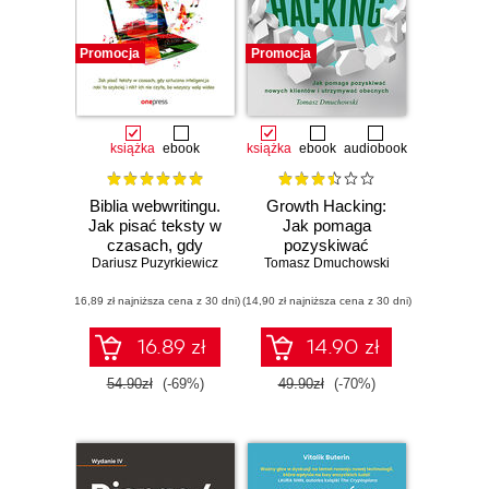
Promocja
Promocja
książka
ebook
książka
ebook
audiobook
Biblia webwritingu.
Growth Hacking:
Jak pisać teksty w
Jak pomaga
czasach, gdy
pozyskiwać
Dariusz Puzyrkiewicz
sztuczna
nowych klientów i
Tomasz Dmuchowski
inteligencja robi to
utrzymywać
(16,89 zł najniższa cena z 30 dni)
szybciej i nikt ich
(14,90 zł najniższa cena z 30 dni)
obecnych
nie czyta, bo
wszyscy wolą
16.89 zł
14.90 zł
wideo
54.90zł
(-69%)
49.90zł
(-70%)