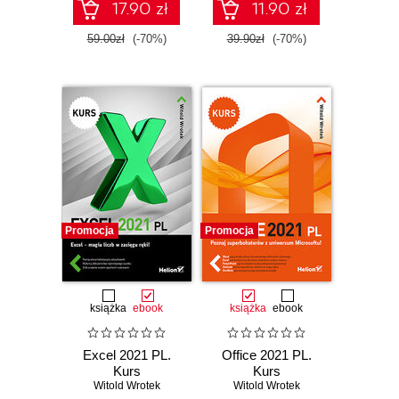
17.90 zł
11.90 zł
59.00zł
(-70%)
39.90zł
(-70%)
Promocja
Promocja
książka
ebook
książka
ebook
Excel 2021 PL.
Office 2021 PL.
Kurs
Kurs
Witold Wrotek
Witold Wrotek