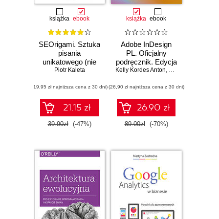
książka
ebook
książka
ebook
SEOrigami. Sztuka
Adobe InDesign
pisania
PL. Oficjalny
unikatowego (nie
podręcznik. Edycja
tylko na potrzeby
Piotr Kaleta
Kelly Kordes Anton
2020
,
Tina DeJarld
pozycjonowania)
(19,95 zł najniższa cena z 30 dni)
(26,90 zł najniższa cena z 30 dni)
21.15 zł
26.90 zł
39.90zł
(-47%)
89.00zł
(-70%)