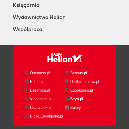
Księgarnia
Wydawnictwo Helion
Współpraca
Onepress.pl
Sensus.pl
Editio.pl
DlaBystrzakow.pl
Bezdroza.pl
Ebookpoint.pl
Videopoint.pl
Beya.pl
Czytalisek.pl
Sploty
Biblio.Ebookpoint.pl