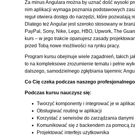
Za minus Angulara można by uznać dość wysoki pr
6. Wnętrze aplikacji
nim aplikacji wymaga poznania podstawowych zas
6.1. Dzielenie kodu, tworzenie komponentu oferty, 
reguł otwiera dostęp do narzędzi, które pozwalają r
Dlatego też Angular jest szeroko stosowany w branży
6.2. Refaktoryzacja komponentu oferty i jego stylowan
PayPal, Sony, Nike, Lego, HBO, Upwork, The Guardi
6.3. Więcej informacji o scss: zagnieżdżanie reguł i 
kurs – w jego trakcie opanujesz zasady projektowani
6.4. Dane dla ofert - pobieranie danych z plików json
przed Tobą nowe możliwości na rynku pracy.
6.5. Serwis place: przetwarzanie danych: informacje o
Program kursu obejmuje wiele zagadnień, takich j
7. Zakładka ofert
to na kompleksowe zrozumienie tematu i pełne wyko
dalszego, samodzielnego zgłębiania tajemnic Angu
7.1. Wyszukiwarka ofert, frontendowe filtrowanie po kr
Co Cię czeka podczas naszego profesjonalnego
7.2. Filtrowanie ofert po cenach
7.3. Łączenie warunków filtrowania, tworzenie kryteriów
Podczas kursu nauczysz się:
7.4. Wartości domyślne wyszukiwania
Tworzyć komponenty i integrować je w aplikac
8. Wygląd
Obsługiwać routing w aplikacji
Korzystać z serwisów do zarządzania danymi 
8.1. Wyświetlanie ilustracji, przypomnienie informacji
Komunikować się z backendem za pomocą 
8.2. Przetwarzanie danych i ich prezentacja
Projektować interfejs użytkownika