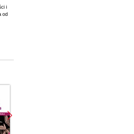
:11:03
ci i
a od
:07:00
12:26
:12:26
Promocja
Promoc