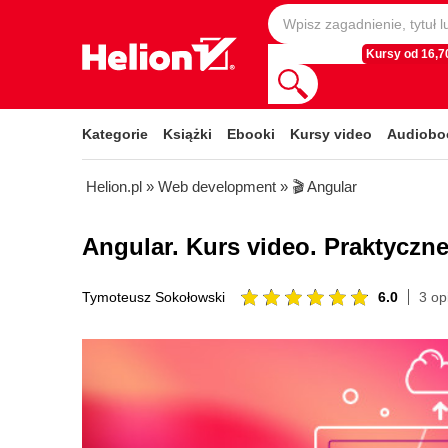
Kursy od 16,70
Kategorie
Książki
Ebooki
Kursy video
Audiobo
Helion.pl
»
Web development
»
🎬 Angular
Angular. Kurs video. Praktycz
6.0
3 opi
Tymoteusz Sokołowski