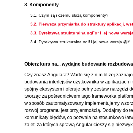
3. Komponenty
3.1. Czym są i czemu służą komponenty?
3.2. Pierwsza przymiarka do struktury aplikacji,
3.3. Dyrektywa strukturalna ngFor i jej nowa wersj
3.4. Dyrektywa strukturalna ngIf i jej nowa wersja @if
3.5. Potoki przetwarzania (pipes)
4. Routing
Obierz kurs na... wydajne budowanie rozbudowany
4.1. Menu nawigacyjne strony i wprowadzenie do sty
Czy znasz Angulara? Warto się z nim bliżej zazna
4.2. Wprowadzenie do routingu aplikacji (routes, router o
budowania interfejsów użytkownika w aplikacjach i
spójny ekosystem i oferuje pełny zestaw narzędzi d
5. Serwisy
tworząc za pośrednictwem tego frameworka platfor
5.1. Używanie i tworzenie serwisów, wstrzykiwanie zal
w sposób zautomatyzowany implementujemy wzorzec
rozwój programu jest przyjemnością. Dodajmy do t
5.2. Połączenie serwisów z komponentami i pomiędzy
komunikaty błędów, co pozwala na stosunkowo łatw
5.3. Refaktoryzacja serwisów, typy danych, dane opcj
zalet, za których sprawą Angular cieszy się niezwyk
5.4. Modyfikacja typów: usunięcie duplikacji danych, 