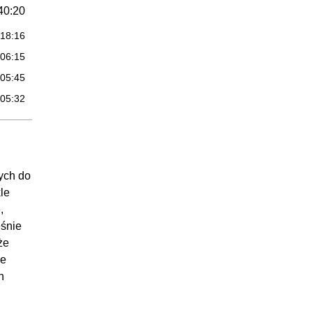
40:20
:18:16
:06:15
:05:45
:05:32
:04:32
12:53
:05:49
ych do
:07:04
le
,
34:02
eśnie
:07:32
że
ne
:04:38
h
:12:27
:09:25