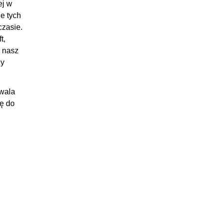
ej w
26:41
e tych
:03:59
czasie.
t,
:02:39
m nasz
:07:30
zy
:05:54
:06:39
zwala
33:36
wę do
:11:31
:08:50
:08:48
:04:27
26:55
:06:26
:18:46