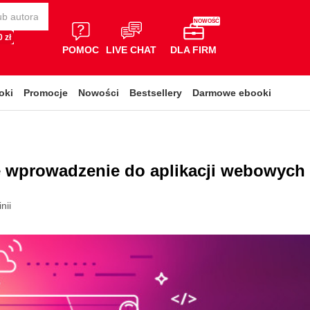
NOWOŚĆ
 zł
POMOC
LIVE CHAT
DLA FIRM
oki
Promocje
Nowości
Bestsellery
Darmowe ebooki
ne wprowadzenie do aplikacji webowych
nii