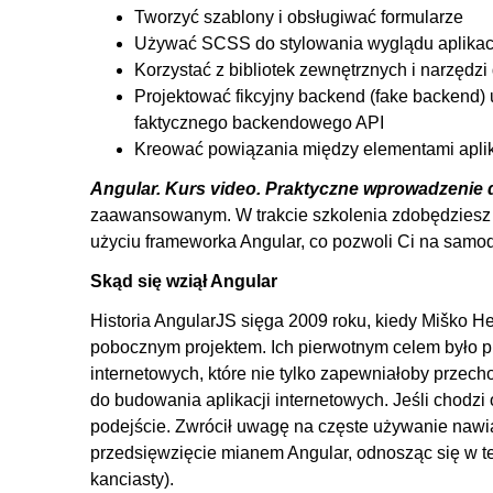
8.3. Czyszczenie projektu ze zbędnych elementów, two
Tworzyć szablony i obsługiwać formularze
Używać SCSS do stylowania wyglądu aplikac
9. Komunikacja z backendem
Korzystać z bibliotek zewnętrznych i narzędzi 
9.1. Analiza requestów sieciowych wysyłanych przez a
Projektować fikcyjny backend (fake backend) 
faktycznego backendowego API
9.2. Pobieranie danych z backendu i ich wyświetlanie -
Kreować powiązania między elementami aplik
9.3. Uporządkowanie typów danych, tworzenie typu bo
Angular. Kurs video. Praktyczne wprowadzenie 
9.4. Wzbogacenie serwisu o metodę zapisującą dane p
zaawansowanym. W trakcie szkolenia zdobędziesz s
9.5. Wstęp do zapisywania danych na serwer
użyciu frameworka Angular, co pozwoli Ci na samodz
9.6. Przeniesie funkcjonalności zapisywania rezerwacj
Skąd się wziął Angular
10. Zakładka rezerwacje
Historia AngularJS sięga 2009 roku, kiedy Miško 
10.1. Zakładka rezerwacje: początek prac nad wygląd
pobocznym projektem. Ich pierwotnym celem było 
10.2. Refaktoryzacja, konfigurowanie wyglądu kompo
internetowych, które nie tylko zapewniałoby przech
do budowania aplikacji internetowych. Jeśli chodz
10.3. Możliwość anulowania rezerwacji: wykorzystanie
podejście. Zwrócił uwagę na częste używanie nawi
10.4. Zakładka rezerwacji, polepszanie wyglądu, wykor
przedsięwzięcie mianem Angular, odnosząc się w t
11. Konfigurowanie rezerwacji
kanciasty).