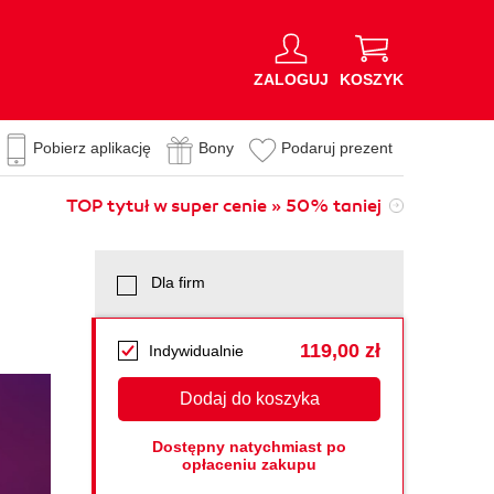
ZALOGUJ
KOSZYK
Pobierz aplikację
Bony
Podaruj prezent
TOP tytuł w super cenie » 50% taniej
Dla firm
119,00 zł
Indywidualnie
Dodaj do koszyka
Dostępny natychmiast po
opłaceniu zakupu