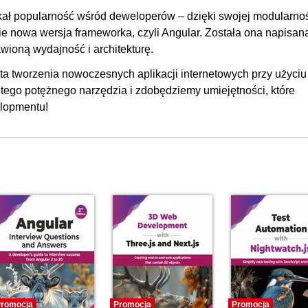
tów (dorosłych i dzieci)
00
kał popularność wśród deweloperów – dzięki swojej modularnoś
ie nowa wersja frameworka, czyli Angular. Została ona napisan
ntu oferty
00
wioną wydajność i architekturę.
00:
a tworzenia nowoczesnych aplikacji internetowych przy użyciu
je dalszych zmian
00
tego potężnego narzędzia i zdobędziemy umiejętności, które
elopmentu!
romocja
Promocja
Promocja