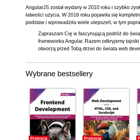
11.1. Dodawanie rezerwacji: konfigurowanie liczby turys
AngularJS został wydany w 2010 roku i szybko zys
łatwości użycia. W 2016 roku pojawiła się kompletn
11.2. Przekazanie liczby dorosłych i dzieci do kompone
podstaw i wprowadziła wiele ulepszeń, w tym popra
12. Ostatnie szlify
Zapraszam Cię w fascynującą podróż do świat
12.1. Dokończenie aplikacji, podsumowanie, propozyc
frameworka Angular. Razem odkryjemy tajniki 
otworzą przed Tobą drzwi do świata web dev
Wybrane bestsellery
Promocja
Promocja
P