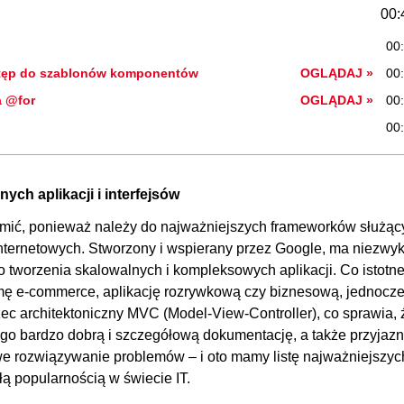
00:
00
 wstęp do szablonów komponentów
OGLĄDAJ »
00
a @for
OGLĄDAJ »
00
00
00
00:
ch aplikacji i interfejsów
lowania komponentów
00
jomić, ponieważ należy do najważniejszych frameworków służąc
utlet, router link itp.)
00
nternetowych. Stworzony i wspierany przez Google, ma niezwyk
o tworzenia skalowalnych i kompleksowych aplikacji. Co istotne
00:
mę e-commerce, aplikację rozrywkową czy biznesową, jednocz
eżności
00
 architektoniczny MVC (Model-View-Controller), co sprawia, 
ego bardzo dobrą i szczegółową dokumentację, a także przyjaz
 sobą
00
e rozwiązywanie problemów – i oto mamy listę najważniejszyc
onalne
00
łą popularnością w świecie IT.
dodawanie nowych pól
00