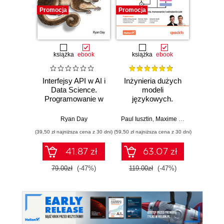
Promocja
Promocja
Promocj
książka
ebook
książka
ebook
ksią
Interfejsy API w AI i
Inżynieria dużych
Bezpi
Data Science.
modeli
API w
Programowanie w
językowych.
St
Pythonie z
Podręcznik
ofe
użyciem FastAPI
projektowania,
defens
Ryan Day
Paul Iusztin
,
Maxime Labonne
Confiden
,
Julie
trenowania i
pene
(39,50 zł najniższa cena z 30 dni)
(59,50 zł najniższa cena z 30 dni)
(49,50 zł naj
wdrażania LLM
bez
impl
41.87 zł
63.07 zł
inter
79.00zł
(-47%)
119.00zł
(-47%)
99.0