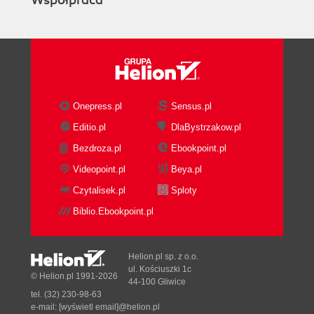
Współpraca
Onepress.pl
Sensus.pl
Editio.pl
DlaBystrzakow.pl
Bezdroza.pl
Ebookpoint.pl
Videopoint.pl
Beya.pl
Czytalisek.pl
Sploty
Biblio.Ebookpoint.pl
Helion.pl sp. z o.o.
ul. Kościuszki 1c
© Helion.pl 1991-2026
44-100 Gliwice
tel. (32) 230-98-63
e-mail:
[wyświetl email]@helion.pl