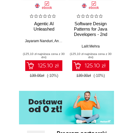
ebook
ebook
Agentic AI
Software Design
L
Unleashed
Patterns for Java
Gene
Developers - 2nd
Edition
Jayaram Nanduri
,
Anand Oka
Ker
Lalit Mehra
(125,10 zł najniższa cena z 30
(125,10 zł najniższa cena z 30
(125,10 zł 
dni)
dni)
125.10 zł
125.10 zł
139.00zł
(-10%)
139.00zł
(-10%)
139.0