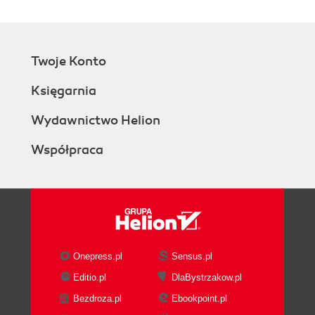
Twoje Konto
Księgarnia
Wydawnictwo Helion
Współpraca
Onepress.pl
Sensus.pl
Editio.pl
DlaBystrzakow.pl
Bezdroza.pl
Ebookpoint.pl