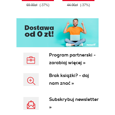
69.00zł
(-37%)
44.90zł
(-37%)
39.9
Program partnerski -
zarabiaj więcej »
Brak książki? - daj
nam znać »
Subskrybuj newsletter
»