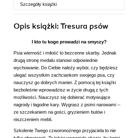
Szczegóły
książki
Opis
książki
: Tresura psów
I kto tu kogo prowadzi na smyczy?
Psia wierność i miłość to bezcenne skarby. Jednak
drugą stronę medalu stanowi odpowiednie
wychowanie. Do Ciebie należy wybór, czy będziesz
ulegać wszystkim zachciankom swojego psa, czy
nauczysz go dobrych manier. Z pomocą tej książki
bezboleśnie wprowadzisz w życie drugą z tych
możliwości. Nauczysz się dobierać motywujące
nagrody i łagodne kary. Wygrasz z psimi narowami --
ze szczekaniem na gości, gryzieniem butów i
niszczeniem mebli.
Szkolenie Twego czworonożnego przyjaciela to nie
tylko obowiązek. To także wspaniała okazja, by lepiej