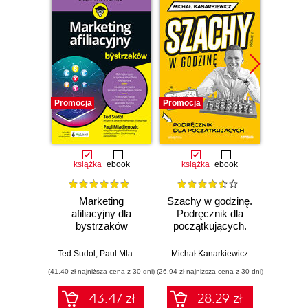
Promocja
Promocja
Promocj
książka
ebook
książka
ebook
ksią
Marketing
Szachy w godzinę.
Świa
afiliacyjny dla
Podręcznik dla
mikro.
bystrzaków
początkujących.
mod
Wydanie II
Ted Sudol
,
Paul Mladjenovic
Michał Kanarkiewicz
Artur 
(41,40 zł najniższa cena z 30 dni)
(26,94 zł najniższa cena z 30 dni)
(19,95 zł naj
43.47 zł
28.29 zł