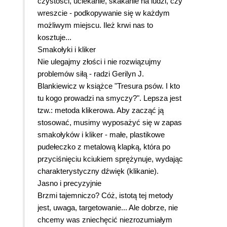
czystości, uciekanie, skakanie na ludzi, czy
wreszcie - podkopywanie się w każdym
możliwym miejscu. Ileż krwi nas to
kosztuje...
Smakołyki i kliker
Nie ulegajmy złości i nie rozwiązujmy
problemów siłą - radzi Gerilyn J.
Blankiewicz w książce "Tresura psów. I kto
tu kogo prowadzi na smyczy?". Lepsza jest
tzw.: metoda klikerowa. Aby zacząć ją
stosować, musimy wyposażyć się w zapas
smakołyków i kliker - małe, plastikowe
pudełeczko z metalową klapką, która po
przyciśnięciu kciukiem sprężynuje, wydając
charakterystyczny dźwięk (klikanie).
Jasno i precyzyjnie
Brzmi tajemniczo? Cóż, istotą tej metody
jest, uwaga, targetowanie... Ale dobrze, nie
chcemy was zniechęcić niezrozumiałym