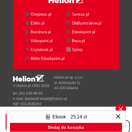
Onepress.pl
Sensus.pl
Editio.pl
DlaBystrzakow.pl
Bezdroza.pl
Ebookpoint.pl
Videopoint.pl
Beya.pl
Czytalisek.pl
Sploty
Biblio.Ebookpoint.pl
Helion.pl sp. z o.o.
ul. Kościuszki 1c
© Helion.pl 1991-2026
44-100 Gliwice
tel. (32) 230-98-63
e-mail:
[wyświetl email]@helion.pl
NIP: 6312636254
Regon: 241989027
Ebook
25,14 zł
Designed with ♥ by
Tonik.pl
Dodaj do koszyka