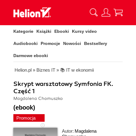
Kategorie
Książki
Ebooki
Kursy video
Audiobooki
Promocje
Nowości
Bestsellery
Darmowe ebooki
Helion.pl
»
Biznes IT
»
📚 IT w ekonomii
Skrypt warsztatowy Symfonia FK.
Część 1
Magdalena Chomuszko
(ebook)
Promocja
Autor:
Magdalena