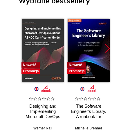
Wybrane bestsellery
Nowość
Nowość
Nowość
Promocja
Promocja
Promocj
ebook
ebook
Designing and
The Software
Poli
Implementing
Engineer's Library.
Prog
Microsoft DevOps
A runbook for
Prin
Solutions AZ 400
building reliable
prac
Certification Guide.
systems and a
buildi
Werner Rall
Michelle Brenner
Jer