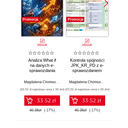
Promocja
Promocja
Promocj
ebook
ebook
Analiza What if
Kontrola spójności
Wer
na danych e-
JPK_KR_PD z e-
rozr
sprawozdania
sprawozdaniem
w JPK
finasowego
Exce
Magdalena Chomuszko
Magdalena Chomuszko
(33,52 zł najniższa cena z 30 dni)
(33,52 zł najniższa cena z 30 dni)
(33,52 zł naj
33.52 zł
33.52 zł
40.38zł
(-17%)
40.38zł
(-17%)
40.3