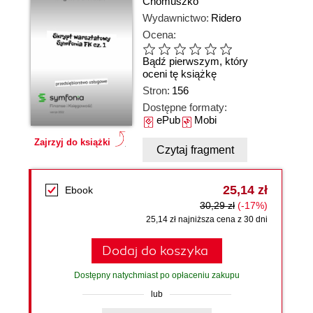
Chomuszko
Wydawnictwo:
Ridero
Ocena:
Bądź pierwszym, który
oceni tę książkę
Stron:
156
Dostępne formaty:
ePub
Mobi
Zajrzyj do książki
Czytaj fragment
25,14 zł
Ebook
30,29 zł
(-17%)
25,14 zł najniższa cena z 30 dni
Dodaj do koszyka
Dostępny natychmiast po opłaceniu zakupu
lub