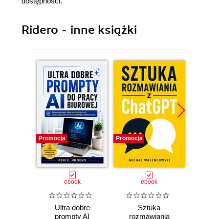
dostępności.
Ridero - inne książki
Promocja
Promocja
Promocj
ebook
ebook
Ultra dobre
Sztuka
100 p
prompty AI
rozmawiania
do pra