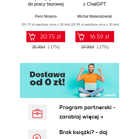
do pracy biurowej
z ChatGPT
Michał
Peni Nilseno
Michał Walendowski
(20,75 zł najniższa cena z 30 dni)
(16,59 zł najniższa cena z 30 dni)
(16,59 zł naj
20.75 zł
16.59 zł
25.00zł
(-17%)
19.99zł
(-17%)
19.9
Program partnerski -
zarabiaj więcej »
Brak książki? - daj