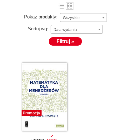
Pokaż produkty:
Wszystkie
Sortuj wg:
Data wydania
Filtruj »
Promocja