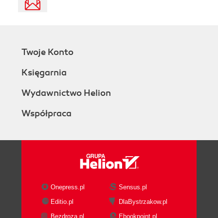
Twoje Konto
Księgarnia
Wydawnictwo Helion
Współpraca
Onepress.pl
Sensus.pl
Editio.pl
DlaBystrzakow.pl
Bezdroza.pl
Ebookpoint.pl