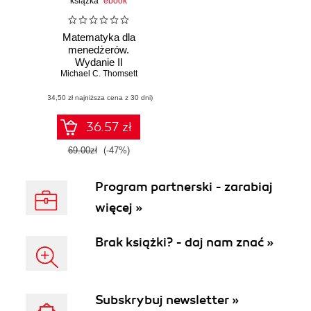
książka
ebook
Matematyka dla
menedżerów.
Wydanie II
Michael C. Thomsett
(34,50 zł najniższa cena z 30 dni)
36.57 zł
69.00zł
(-47%)
Program partnerski - zarabiaj
więcej »
Brak książki? - daj nam znać »
Subskrybuj newsletter »