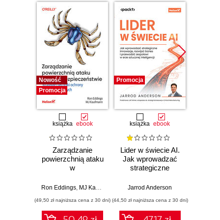
Nowość
Promocja
Promocj
Promocja
książka
ebook
książka
ebook
ksią
Zarządzanie
Lider w świecie AI.
Team 
powierzchnią ataku
Jak wprowadzać
Orga
w
strategiczne
biznes
cyberbezpieczeństwie.
innowacje, rozwijać
techn
Strategie i techniki
biznes i
dla 
Ron Eddings
,
MJ Kaufmann
Jarrod Anderson
Matthew 
ochrony zasobów
przewodzić
przep
(49,50 zł najniższa cena z 30 dni)
(44,50 zł najniższa cena z 30 dni)
(39,50 zł naj
cyfrowych
zespołowi w erze
sztucznej
50.49 zł
47.17 zł