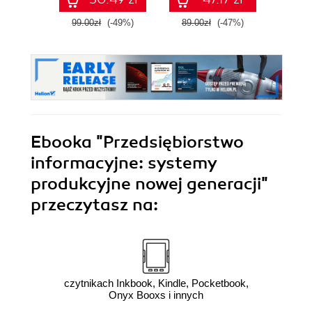
inteligencji
99.00zł
(-49%)
89.00zł
(-47%)
79.0
Ebooka
"Przedsiębiorstwo
informacyjne: systemy
produkcyjne nowej generacji"
przeczytasz na:
czytnikach Inkbook, Kindle, Pocketbook,
Onyx Booxs i innych