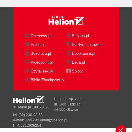
Onepress.pl
Sensus.pl
Editio.pl
DlaBystrzakow.pl
Bezdroza.pl
Ebookpoint.pl
Videopoint.pl
Beya.pl
Czytalisek.pl
Sploty
Biblio.Ebookpoint.pl
Helion.pl sp. z o.o.
ul. Kościuszki 1c
© Helion.pl 1991-2026
44-100 Gliwice
tel. (32) 230-98-63
e-mail:
[wyświetl email]@helion.pl
NIP: 6312636254
Regon: 241989027