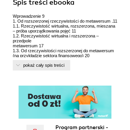
Spis treści
ebooka
Wprowadzenie 9
1. Od rozszerzonej rzeczywistości do metawersum .11
1.1. Rzeczywistość wirtualna, rozszerzona, mieszana
– próba uporządkowania pojęć 11
1.2. Rzeczywistość wirtualna i rozszerzona –
przedpole
metawersum 17
1.3. Od rzeczywistości rozszerzonej do metawersum
(na przykładzie sektora finansowego) 20
1.4. Kto będzie pionierem metawersum? Uwagi na tle
pokaż cały spis treści
koncepcji Matthew Balla 25
1.5. Szum informacyjny: nadzieje, obawy i wątpliwości
związane z metawersum 32
1.6. Metawersum a zrównoważony rozwój i usługi
publiczne 37
2. Problemy regulacji metawersum 45
2.1. Aksjologiczne a prakseologiczne aspekty regulacji
45
2.2. Regulacja metawersum – od gamingu do biznesu
49
2.3. Metawersum – kluczowe kierunki regulacji 56
2.4. Koncepcje scentralizowanych metawersów
(projekty
Program partnerski -
bigtechów) 69