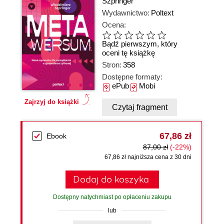
Szpringer
Wydawnictwo:
Poltext
Ocena:
Bądź pierwszym, który
oceni tę książkę
Stron:
358
Dostępne formaty:
ePub
Mobi
Zajrzyj do książki
Czytaj fragment
67,86 zł
Ebook
87,00 zł
(-22%)
67,86 zł najniższa cena z 30 dni
Dodaj do koszyka
Dostępny natychmiast po opłaceniu zakupu
lub