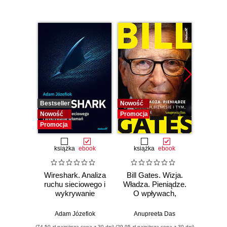
Bestseller
Nowość
Nowość
Nowość
Promocja
Promocj
Promocja
książka
ebook
książka
ebook
ksią
Wireshark. Analiza
Bill Gates. Wizja.
Zar
ruchu sieciowego i
Władza. Pieniądze.
powier
wykrywanie
O wpływach,
włamań
biznesie i tym, co
cyberb
niejawne
Strateg
Adam Józefiok
Anupreeta Das
Ron Edd
ochro
(74,50 zł najniższa cena z 30 dni)
(29,95 zł najniższa cena z 30 dni)
(49,50 zł naj