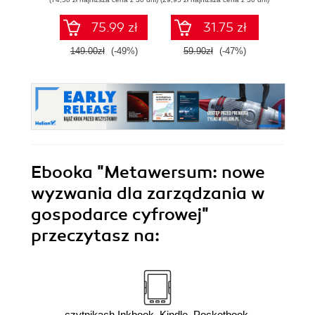
cy
75.99 zł
31.75 zł
149.00zł
(-49%)
59.90zł
(-47%)
99.0
Ebooka
"Metawersum: nowe
wyzwania dla zarządzania w
gospodarce cyfrowej"
przeczytasz na:
czytnikach Inkbook, Kindle, Pocketbook,