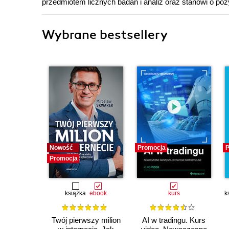
przedmiotem licznych badań i analiz oraz stanowi o poz
Wybrane bestsellery
Nowość
Promocja
P
Promocja
książka
ebook
kurs
k
Twój pierwszy milion
AI w tradingu. Kurs