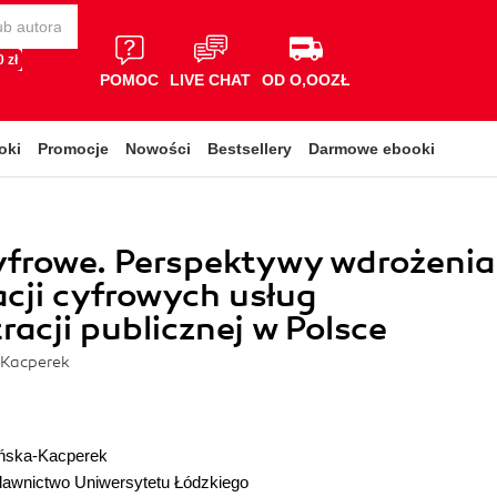
 zł
POMOC
LIVE CHAT
OD O,OOZŁ
oki
Promocje
Nowości
Bestsellery
Darmowe ebooki
yfrowe. Perspektywy wdrożenia
acji cyfrowych usług
racji publicznej w Polsce
Kacperek
ńska-Kacperek
awnictwo Uniwersytetu Łódzkiego