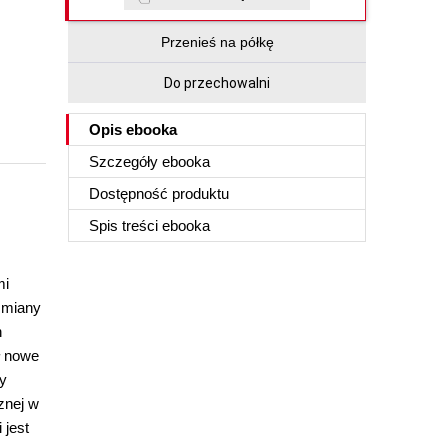
Przenieś na półkę
Do przechowalni
Opis
ebooka
Szczegóły
ebooka
Dostępność produktu
Spis treści
ebooka
mi
zmiany
h
ł nowe
cy
znej w
 jest