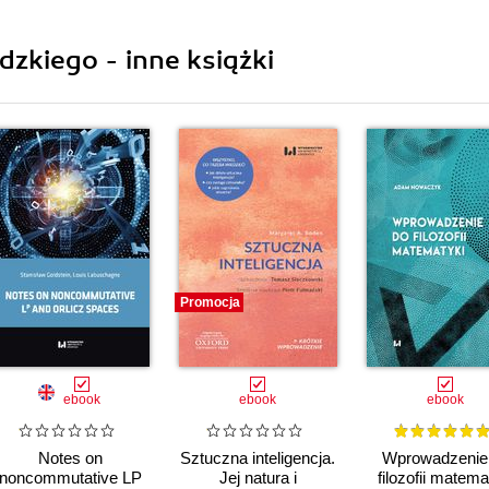
kiego - inne książki
Promocja
ebook
ebook
ebook
Notes on
Sztuczna inteligencja.
Wprowadzenie
noncommutative LP
Jej natura i
filozofii matema