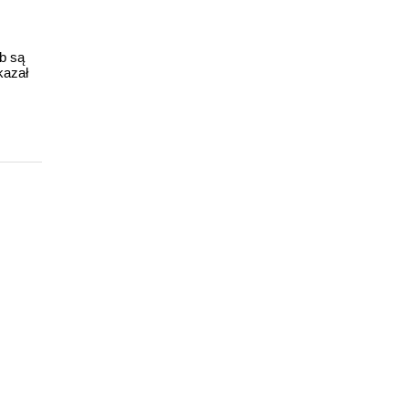
ub są
kazał