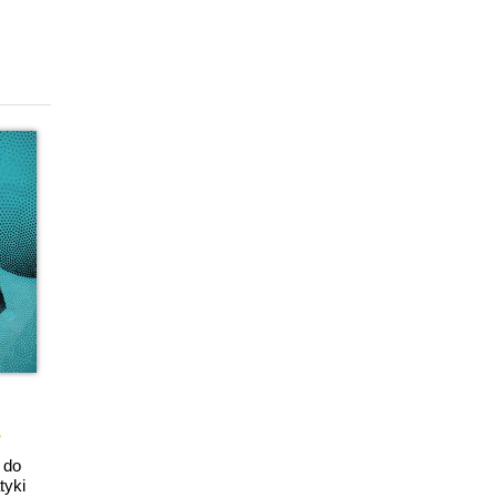
 do
tyki