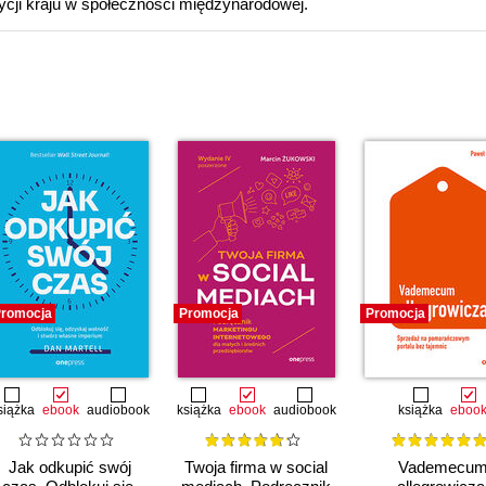
ycji kraju w społeczności międzynarodowej.
romocja
Promocja
Promocja
siążka
ebook
audiobook
książka
ebook
audiobook
książka
eboo
Jak odkupić swój
Twoja firma w social
Vademecu