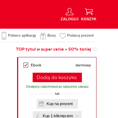
ZALOGUJ
KOSZYK
Pobierz aplikację
Bony
Podaruj prezent
TOP tytuł w super cenie » 50% taniej
Ebook
darmowy
Dodaj do koszyka
Dostępny natychmiast po opłaceniu zakupu
lub
Kup na prezent
Kup 1-kliknięciem