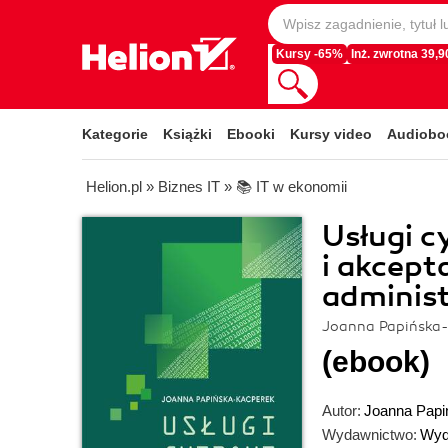
Kursy -65%
Inż. zwrotna 39,90
Kategorie
Książki
Ebooki
Kursy video
Audiobo
Helion.pl
»
Biznes IT
»
📚 IT w ekonomii
Usługi c
i akcept
administ
Joanna Papińska-
(ebook)
Autor:
Joanna Papi
Wydawnictwo:
Wyd