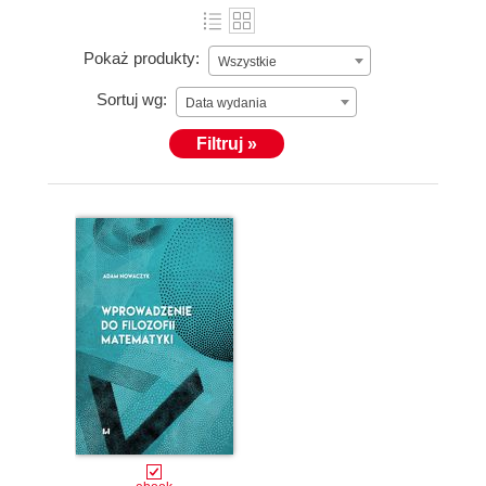
Pokaż produkty:
Wszystkie
Sortuj wg:
Data wydania
Filtruj »