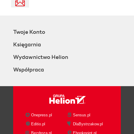
Twoje Konto
Księgarnia
Wydawnictwo Helion
Współpraca
Onepress.pl
Sensus.pl
Editio.pl
DlaBystrzakow.pl
Bezdroza.pl
Ebookpoint.pl