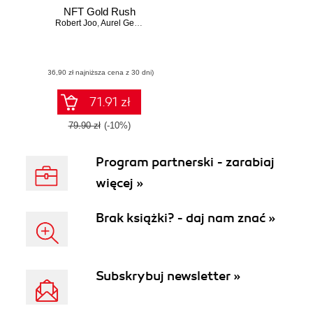
NFT Gold Rush
Robert Joo
,
Aurel George Proorocu
,
Stepan Krivosheev
(36,90 zł najniższa cena z 30 dni)
71.91 zł
79.90 zł
(-10%)
Program partnerski - zarabiaj
więcej »
Brak książki? - daj nam znać »
Subskrybuj newsletter »