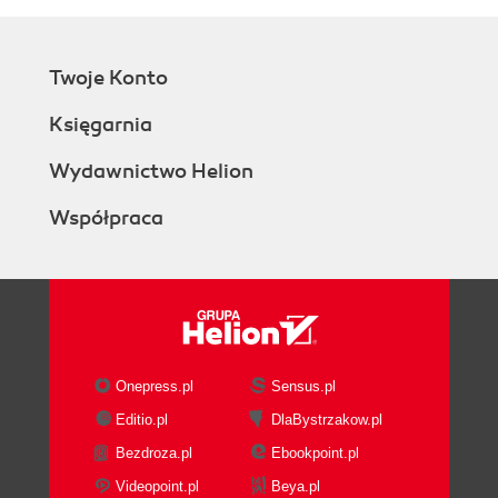
Twoje Konto
Księgarnia
Wydawnictwo Helion
Współpraca
Onepress.pl
Sensus.pl
Editio.pl
DlaBystrzakow.pl
Bezdroza.pl
Ebookpoint.pl
Videopoint.pl
Beya.pl