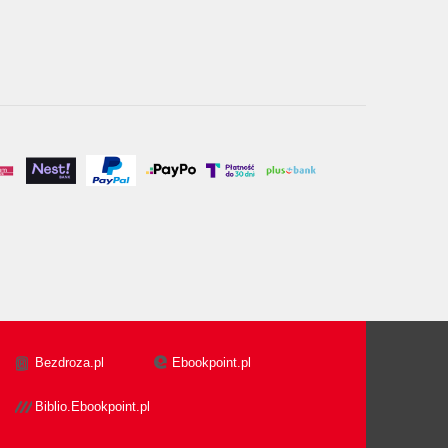
Bezdroza.pl
Ebookpoint.pl
Biblio.Ebookpoint.pl