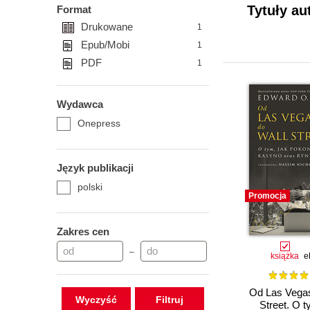
Tytuły au
Format
Drukowane
1
Epub/Mobi
1
PDF
1
Wydawca
Onepress
Język publikacji
polski
Promocja
Zakres cen
–
książka
e
Od Las Vegas
Wyczyść
Street. O t