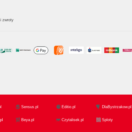
i zwroty
l
Sensus.pl
Editio.pl
DlaBystrzakow.pl
pl
Beya.pl
Czytalisek.pl
Sploty