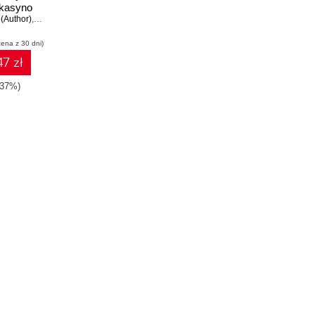
kasyno
(Author)
nek
,
Nassim Nicholas Taleb (Foreword)
cena z 30 dni)
7 zł
-37%)