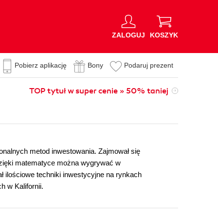
ZALOGUJ
KOSZYK
Pobierz aplikację
Bony
Podaruj prezent
TOP tytuł w super cenie » 50% taniej
onalnych metod inwestowania. Zajmował się
 dzięki matematyce można wygrywać w
 ilościowe techniki inwestycyjne na rynkach
w Kalifornii.