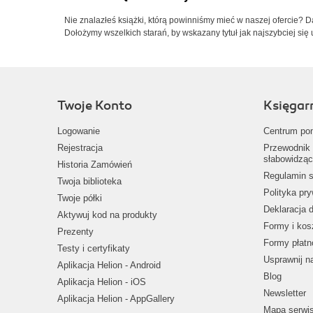
Nie znalazłeś książki, którą powinniśmy mieć w naszej ofercie? 
Dołożymy wszelkich starań, by wskazany tytuł jak najszybciej się 
Twoje Konto
Księgar
Logowanie
Centrum po
Rejestracja
Przewodnik 
słabowidząc
Historia Zamówień
Regulamin s
Twoja biblioteka
Polityka pr
Twoje półki
Deklaracja 
Aktywuj kod na produkty
Formy i kos
Prezenty
Formy płatn
Testy i certyfikaty
Usprawnij 
Aplikacja Helion - Android
Blog
Aplikacja Helion - iOS
Newsletter
Aplikacja Helion - AppGallery
Mapa serwi