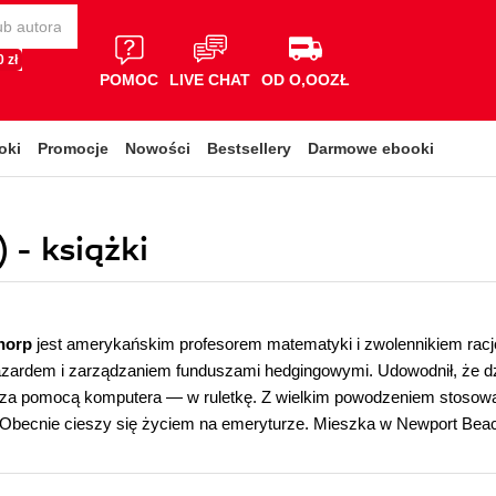
 zł
POMOC
LIVE CHAT
OD O,OOZŁ
oki
Promocje
Nowości
Bestsellery
Darmowe ebooki
 - książki
horp
jest amerykańskim profesorem matematyki i zwolennikiem racj
hazardem i zarządzaniem funduszami hedgingowymi. Udowodnił, że
 za pomocą komputera — w ruletkę. Z wielkim powodzeniem stosował
Obecnie cieszy się życiem na emeryturze. Mieszka w Newport Beach 