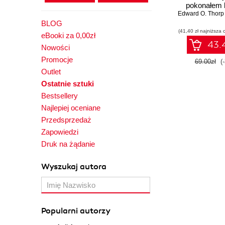
pokonałem 
Edward O. Thorp 
oraz ry
BLOG
(41,40 zł najniższa 
eBooki za 0,00zł
43.4
Nowości
Promocje
69.00zł
(
Outlet
Ostatnie sztuki
Bestsellery
Najlepiej oceniane
Przedsprzedaż
Zapowiedzi
Druk na żądanie
Wyszukaj autora
Popularni autorzy