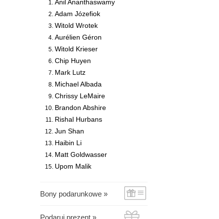
Anil Ananthaswamy
Adam Józefiok
Witold Wrotek
Aurélien Géron
Witold Krieser
Chip Huyen
Mark Lutz
Michael Albada
Chrissy LeMaire
Brandon Abshire
Rishal Hurbans
Jun Shan
Haibin Li
Matt Goldwasser
Upom Malik
Bony podarunkowe »
Podaruj prezent »