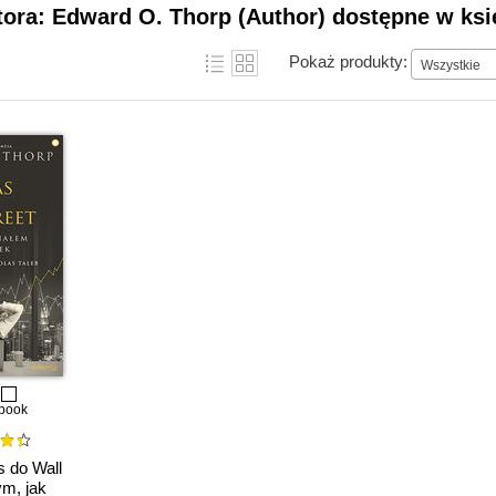
tora: Edward O. Thorp (Author) dostępne w ksi
Pokaż produkty:
Wszystkie
book
 do Wall
ym, jak