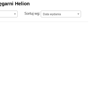
ęgarni Helion
Data wydania
Sortuj wg:
Data wydania