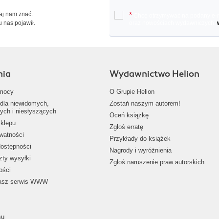
Daj nam znać.
*
Chcę otrzymywać na podany e-ma
u nas pojawił.
oraz nowościach wydawniczych.
nia
Wydawnictwo Helion
mocy
O Grupie Helion
dla niewidomych,
Zostań naszym autorem!
ych i niesłyszących
Oceń książkę
klepu
Zgłoś erratę
ywatności
Przykłady do książek
dostępności
Nagrody i wyróżnienia
zty wysyłki
Zgłoś naruszenie praw autorskich
ości
nasz serwis WWW
su