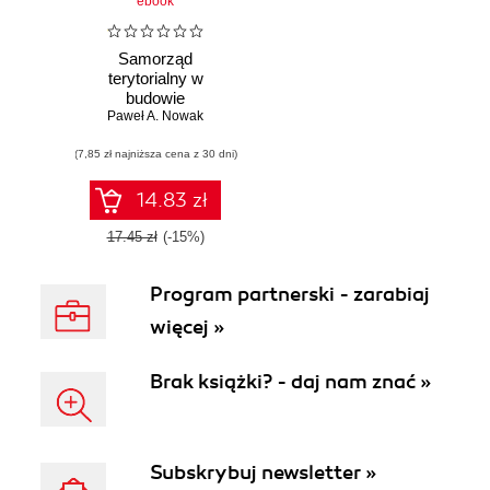
ebook
Samorząd
terytorialny w
budowie
społeczeństwa
Paweł A. Nowak
informacyjnego w
(7,85 zł najniższa cena z 30 dni)
Polsce
14.83 zł
17.45 zł
(-15%)
Program partnerski - zarabiaj
więcej »
Brak książki? - daj nam znać »
Subskrybuj newsletter »