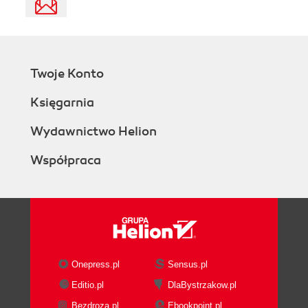
Twoje Konto
Księgarnia
Wydawnictwo Helion
Współpraca
Onepress.pl
Sensus.pl
Editio.pl
DlaBystrzakow.pl
Bezdroza.pl
Ebookpoint.pl