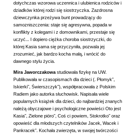
dotychczas wzorowa uczennica i ulubienica rodziców i
dziadków której rodzi się siostrzyczka. Zazdrosna
dziewczynka przeżywa bunt prowadzący do
samozniszczenia: staje się agresywna, popada w
konflikty z kolegami i z domownikami, przestaje się
uczyć... I dopiero ciężka choroba siostrzyczki, do
której Kasia sama się przyczyniła, pozwala jej
zrozumieć, jak bardzo kocha małą, i wrócić do
dawnego stylu życia.
Mira Jaworczakowa
studiowała fizykę na UW.
Publikowała w czasopismach dla dzieci (. Płomyk",
Iskierki", Świerszczyk"), współpracowała z Polskim
Radiem jako autorka słuchowisk. Napisała wiele
popularnych książek dla dzieci, do najbardziej znanych
należą obyczajowe i psychologiczne powieści Oto jest
Kasia", Zielone pióro", Coś ci powiem, Stokrotko" oraz
opowieść dla młodszych czytelników Jacek, Wacek i
Pankracek". Kochała zwierzęta, w swojej twórczości