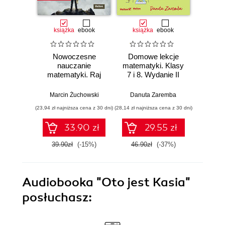
książka
ebook
książka
ebook
ksią
Nowoczesne
Domowe lekcje
Domo
nauczanie
matematyki. Klasy
matema
matematyki. Raj
7 i 8. Wydanie II
4-6. 
Cantora bez
kalkulatora?
Marcin Żuchowski
Danuta Zaremba
Danu
(23,94 zł najniższa cena z 30 dni)
(28,14 zł najniższa cena z 30 dni)
(28,14 zł naj
33.90 zł
29.55 zł
39.90zł
(-15%)
46.90zł
(-37%)
46.9
Audiobooka
"Oto jest Kasia"
posłuchasz: