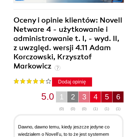
Oceny i opinie klientów: Novell
Netware 4 - użytkowanie i
administrowanie t. I, - wyd. II,
z uwzględ. wersji 4.11 Adam
Korczowski, Krzysztof
Markowicz
Dodaj opinię
5.0
1
2
3
4
5
6
(0)
(0)
(0)
(1)
(1)
(1)
Dawno, dawno temu, kiedy jeszcze jedyne co
wiedziałem o Novell'u, to to że jest systemem