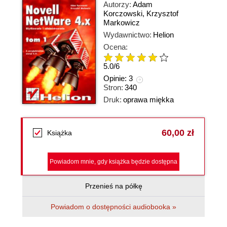
Autorzy:
Adam
Korczowski
,
Krzysztof
Markowicz
Wydawnictwo:
Helion
Ocena:
5.0
/
6
Opinie:
3
Stron:
340
Druk:
oprawa miękka
60,00 zł
Książka
Powiadom mnie, gdy książka będzie dostępna
Przenieś na półkę
Powiadom o dostępności audiobooka »