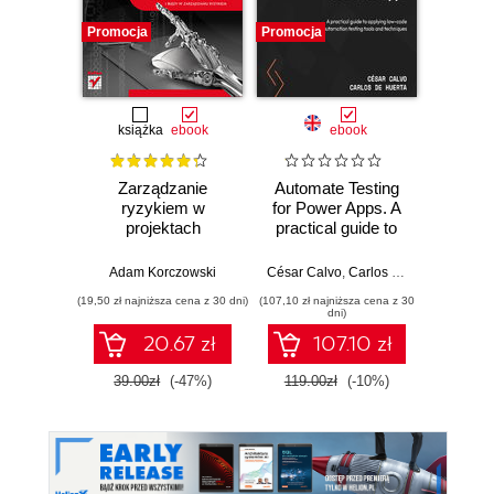
Promocja
Promocja
Promocj
książka
ebook
ebook
Zarządzanie
Automate Testing
Automa
ryzykiem w
for Power Apps. A
in 
projektach
practical guide to
Dyna
informatycznych.
applying low-code
Busine
Teoria i praktyka
automation testing
Ef
Adam Korczowski
César Calvo
,
Carlos de Huerta
Luc
tools and
auto
(19,50 zł najniższa cena z 30 dni)
(107,10 zł najniższa cena z 30
(134,10 zł 
techniques
cases
dni)
dev
20.67 zł
107.10 zł
cycle
time 
39.00zł
(-47%)
119.00zł
(-10%)
149.0
manua
Seco