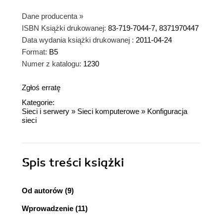
P.S. WYSTRZEGAJCIE SIE PISANIA GRUBYCH
Dane producenta
»
KSIĄŻEK - lepiej podzielcie je na tomy -
ISBN Książki drukowanej:
83-719-7044-7, 8371970447
PONIEWAŻ NIE MIESZCZĄ MI SIĘ DO
Data wydania książki drukowanej :
2011-04-24
DYPLOMATKI !!!! - tak jak "Księga eksperta sieci
Format:
B5
komputerowych", dlatego moge ją czytac tylko w
Numer z katalogu:
1230
domu, a to nie to samo co w pracy gdzie mam
dostęp do sieci jako naoczne praktykowanie.
Zgłoś erratę
Kategorie:
Sieci i serwery
»
Sieci komputerowe
»
Konfiguracja
sieci
Spis treści
książki
Od autorów (9)
Wprowadzenie (11)