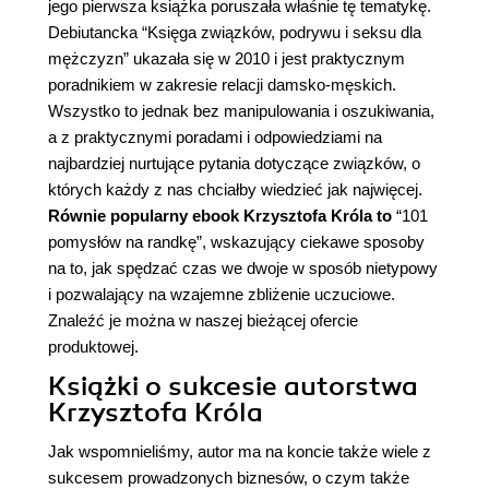
jego pierwsza książka poruszała właśnie tę tematykę.
Debiutancka “
Księga związków, podrywu i seksu dla
mężczyzn
” ukazała się w 2010 i jest praktycznym
poradnikiem w zakresie relacji damsko-męskich.
Wszystko to jednak bez manipulowania i oszukiwania,
a z praktycznymi poradami i odpowiedziami na
najbardziej nurtujące pytania dotyczące związków, o
których każdy z nas chciałby wiedzieć jak najwięcej.
Równie popularny
ebook Krzysztofa Króla
to
“
101
pomysłów na randkę
”, wskazujący ciekawe sposoby
na to, jak spędzać czas we dwoje w sposób nietypowy
i pozwalający na wzajemne zbliżenie uczuciowe.
Znaleźć je można w naszej bieżącej ofercie
produktowej.
Książki o sukcesie autorstwa
Krzysztofa Króla
Jak wspomnieliśmy, autor ma na koncie także wiele z
sukcesem prowadzonych biznesów, o czym także