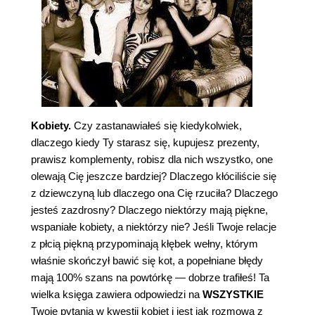
Kobiety.
Czy zastanawiałeś się kiedykolwiek,
dlaczego kiedy Ty starasz się, kupujesz prezenty,
prawisz komplementy, robisz dla nich wszystko, one
olewają Cię jeszcze bardziej? Dlaczego kłóciliście się
z dziewczyną lub dlaczego ona Cię rzuciła? Dlaczego
jesteś zazdrosny? Dlaczego niektórzy mają piękne,
wspaniałe kobiety, a niektórzy nie? Jeśli Twoje relacje
z płcią piękną przypominają kłębek wełny, którym
właśnie skończył bawić się kot, a popełniane błędy
mają 100% szans na powtórkę — dobrze trafiłeś! Ta
wielka księga zawiera odpowiedzi na
WSZYSTKIE
Twoje pytania w kwestii kobiet i jest jak rozmowa z