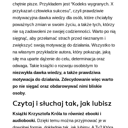
chętnie pisze. Przykładem jest “
Kodeks wygranych. X
przykazań człowieka sukcesu
”, czyli prawdziwie
motywacyjna dawka wiedzy dla osób, które chciałyby
poważnych zmian w swoim życiu, a także tych, którzy
nie są zadowoleni ze swojej codzienności. Warto po nią
sięgnąć, aby przełamać strach przed nieznanym i
zwiększyć swoją motywację do działania. Wszystko to
na własnym przykładzie autora, który pokazuje, jaką
siłę ma uparte dążenie do celu, determinacja oraz
odwaga. Takie
książki o rozwoju osobistym
to
niezwykła dawka wiedzy, a także prawdziwa
motywacja do działania. Zdecydowanie więc warto
po nie sięgać oraz obdarowywać nimi bliskie
osoby
.
Czytaj i słuchaj tak, jak lubisz
Książki Krzysztofa Króla
to również ebooki i
audiobooki.
Dzięki temu można przyjmować je w
dowolnej formie, dokładnie tak, jak lubimy. A Ty? Którą