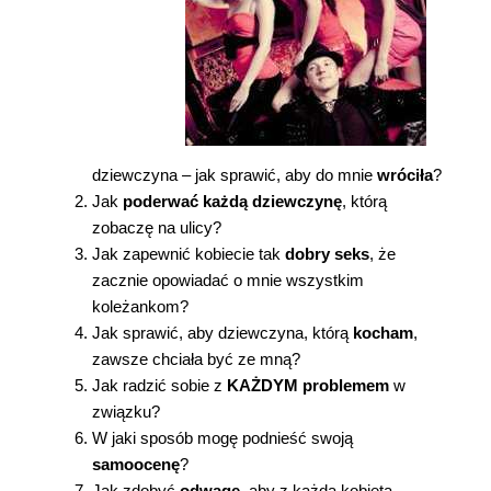
dziewczyna – jak sprawić, aby do mnie
wróciła
?
Jak
poderwać każdą dziewczynę
, którą
zobaczę na ulicy?
Jak zapewnić kobiecie tak
dobry seks
, że
zacznie opowiadać o mnie wszystkim
koleżankom?
Jak sprawić, aby dziewczyna, którą
kocham
,
zawsze chciała być ze mną?
Jak radzić sobie z
KAŻDYM problemem
w
związku?
W jaki sposób mogę podnieść swoją
samoocenę
?
Jak zdobyć
odwagę
, aby z każdą kobietą