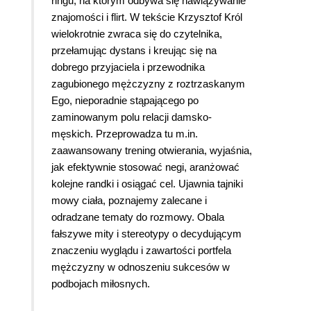
ringu, na którym odbywa się nawiązywanie
znajomości i flirt. W tekście Krzysztof Król
wielokrotnie zwraca się do czytelnika,
przełamując dystans i kreując się na
dobrego przyjaciela i przewodnika
zagubionego mężczyzny z roztrzaskanym
Ego, nieporadnie stąpającego po
zaminowanym polu relacji damsko-
męskich. Przeprowadza tu m.in.
zaawansowany trening otwierania, wyjaśnia,
jak efektywnie stosować negi, aranżować
kolejne randki i osiągać cel. Ujawnia tajniki
mowy ciała, poznajemy zalecane i
odradzane tematy do rozmowy. Obala
fałszywe mity i stereotypy o decydującym
znaczeniu wyglądu i zawartości portfela
mężczyzny w odnoszeniu sukcesów w
podbojach miłosnych.