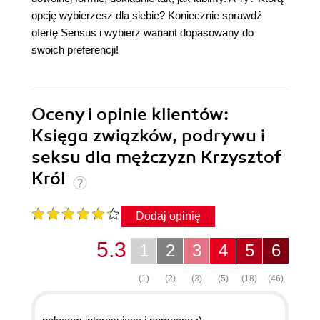
opcję wybierzesz dla siebie? Koniecznie sprawdź
ofertę Sensus i wybierz wariant dopasowany do
swoich preferencji!
Oceny i opinie klientów:
Księga związków, podrywu i
seksu dla mężczyzn Krzysztof
Król
Dodaj opinię
5.3
1
2
3
4
5
6
(1)
(2)
(3)
(5)
(18)
(46)