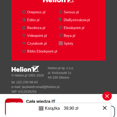
Rozdział 8. Fizyczność (161)
Onepress.pl
Sensus.pl
8.1. Pierwszy dotyk (162)
Editio.pl
DlaBystrzakow.pl
8.2. Scenariusz kontaktu fizycznego (164)
8.3. Pocałunki (166)
Bezdroza.pl
Ebookpoint.pl
8.4. Petting (169)
Videopoint.pl
Beya.pl
8.4.1. Masaż (170)
Czytalisek.pl
Sploty
8.4.2. Robótki ręczne (171)
Biblio.Ebookpoint.pl
8.4.3. Seks oralny (174)
8.5. Seks (177)
8.5.1. Budowa narządów płciowych kobiety
Helion.pl sp. z o.o.
(181)
ul. Kościuszki 1c
© Helion.pl 1991-2026
8.5.2. Strefy erogenne (181)
44-100 Gliwice
tel. (32) 230-98-63
8.5.3. Orgazm (183)
e-mail:
[wyświetl email]@helion.pl
8.5.4. Wytrysk kobiecy (185)
NIP: 6312636254
8.5.5. Seks analny (189)
Regon: 241989027
8.5.6. Fantazje seksualne (190)
Designed with ♥ by
Tonik.pl
Książka
39,90 zł
8.5.7. Nauka o wielokątach (193)
8.5.8. Antykoncepcja (196)
Niedostępna