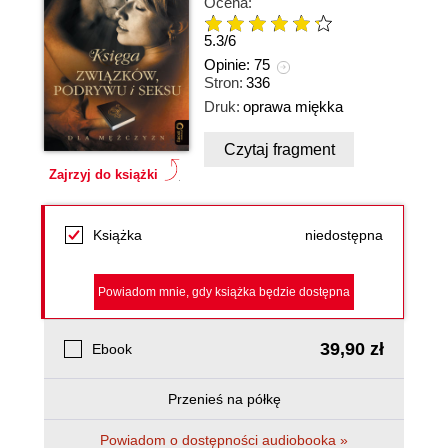
Ocena:
5.3
/
6
Opinie:
75
Stron:
336
Druk:
oprawa miękka
Czytaj fragment
Zajrzyj do książki
Książka
niedostępna
Powiadom mnie, gdy książka będzie dostępna
39,90 zł
Ebook
Przenieś na półkę
Powiadom o dostępności audiobooka »