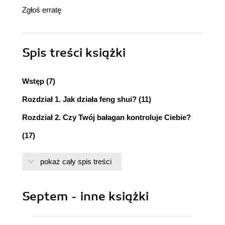
Zgłoś erratę
Spis treści
książki
Wstęp (7)
Rozdział 1. Jak działa feng shui? (11)
Rozdział 2. Czy Twój bałagan kontroluje Ciebie?
(17)
Rozdział 3. Uporządkuj swój bałagan - uporządkuj
pokaż cały spis treści
swoje życie (29)
Rozdział 4. Uporządkuj swój dom (45)
Septem - inne książki
Rozdział 5. Uporządkuj swoje miejsce pracy (93)