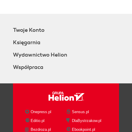
Twoje Konto
Księgarnia
Wydawnictwo Helion
Współpraca
Onepress.pl
Sensus.pl
Editio.pl
DlaBystrzakow.pl
Bezdroza.pl
Ebookpoint.pl