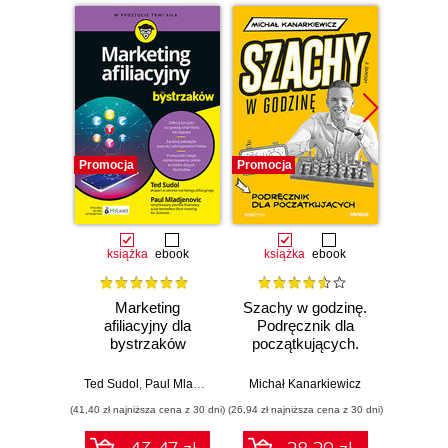
Rozdział 6. Uporządkuj obszar wokół swojego
domu (119)
Rozdział 7. Dzieci i porządki (131)
Rozdział 8. Uporządkuj swoje życie (139)
Źródła (155)
Promocja
Promocja
Promocj
O autorce (157)
książka
ebook
książka
ebook
ksią
Marketing
Szachy w godzinę.
Świa
afiliacyjny dla
Podręcznik dla
mikro.
bystrzaków
początkujących.
mod
Wydanie II
Ted Sudol
,
Paul Mladjenovic
Michał Kanarkiewicz
Artur 
(41,40 zł najniższa cena z 30 dni)
(26,94 zł najniższa cena z 30 dni)
(19,95 zł naj