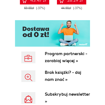
43.47 zł
28.29 zł
69.00zł
(-37%)
44.90zł
(-37%)
39.9
Program partnerski -
zarabiaj więcej »
Brak książki? - daj
nam znać »
Subskrybuj newsletter
»