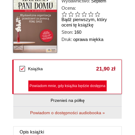
Wydawnictwo:
Septem
Ocena:
Bądź pierwszym, który
oceni tę książkę
Stron:
160
Druk:
oprawa miękka
21,90 zł
Książka
Powiadom mnie, gdy książka będzie dostępna
Przenieś na półkę
Powiadom o dostępności audiobooka »
Opis
książki