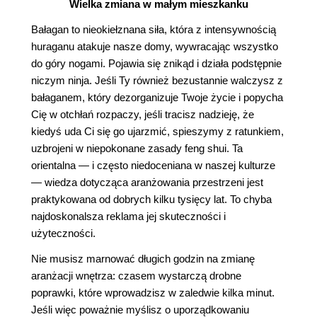
Wielka zmiana w małym mieszkanku
Bałagan to nieokiełznana siła, która z intensywnością
huraganu atakuje nasze domy, wywracając wszystko
do góry nogami. Pojawia się znikąd i działa podstępnie
niczym ninja. Jeśli Ty również bezustannie walczysz z
bałaganem, który dezorganizuje Twoje życie i popycha
Cię w otchłań rozpaczy, jeśli tracisz nadzieję, że
kiedyś uda Ci się go ujarzmić, spieszymy z ratunkiem,
uzbrojeni w niepokonane zasady feng shui. Ta
orientalna — i często niedoceniana w naszej kulturze
— wiedza dotycząca aranżowania przestrzeni jest
praktykowana od dobrych kilku tysięcy lat. To chyba
najdoskonalsza reklama jej skuteczności i
użyteczności.
Nie musisz marnować długich godzin na zmianę
aranżacji wnętrza: czasem wystarczą drobne
poprawki, które wprowadzisz w zaledwie kilka minut.
Jeśli więc poważnie myślisz o uporządkowaniu