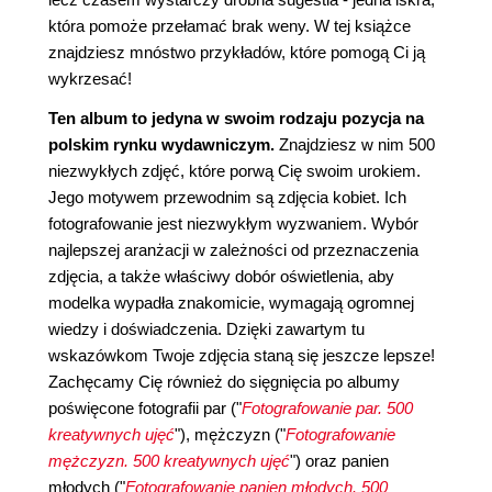
która pomoże przełamać brak weny. W tej książce
znajdziesz mnóstwo przykładów, które pomogą Ci ją
wykrzesać!
Ten album to jedyna w swoim rodzaju pozycja na
polskim rynku wydawniczym.
Znajdziesz w nim 500
niezwykłych zdjęć, które porwą Cię swoim urokiem.
Jego motywem przewodnim są zdjęcia kobiet. Ich
fotografowanie jest niezwykłym wyzwaniem. Wybór
najlepszej aranżacji w zależności od przeznaczenia
zdjęcia, a także właściwy dobór oświetlenia, aby
modelka wypadła znakomicie, wymagają ogromnej
wiedzy i doświadczenia. Dzięki zawartym tu
wskazówkom Twoje zdjęcia staną się jeszcze lepsze!
Zachęcamy Cię również do sięgnięcia po albumy
poświęcone fotografii par ("
Fotografowanie par. 500
kreatywnych ujęć
"), mężczyzn ("
Fotografowanie
mężczyzn. 500 kreatywnych ujęć
") oraz panien
młodych ("
Fotografowanie panien młodych. 500