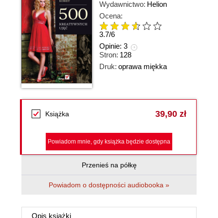
Wydawnictwo:
Helion
Ocena:
3.7
/
6
Opinie:
3
Stron:
128
Druk:
oprawa miękka
39,90 zł
Książka
Powiadom mnie, gdy książka będzie dostępna
Przenieś na półkę
Powiadom o dostępności audiobooka »
Opis
książki