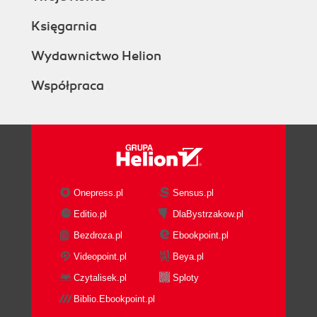
Księgarnia
Wydawnictwo Helion
Współpraca
Onepress.pl
Sensus.pl
Editio.pl
DlaBystrzakow.pl
Bezdroza.pl
Ebookpoint.pl
Videopoint.pl
Beya.pl
Czytalisek.pl
Sploty
Biblio.Ebookpoint.pl