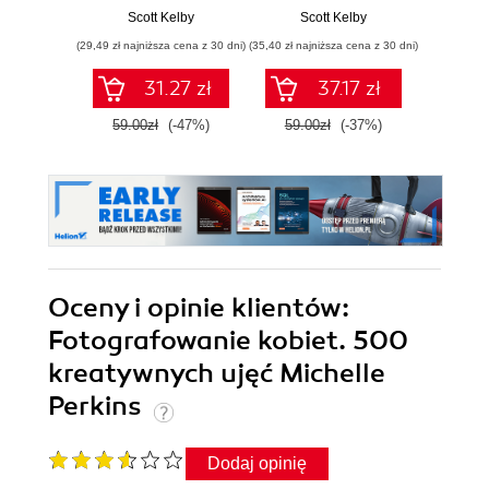
wyjaśnione krok po
kroku
Przew
Scott Kelby
Scott Kelby
Sc
kroku
p
(29,49 zł najniższa cena z 30 dni)
(35,40 zł najniższa cena z 30 dni)
(29,95 zł naj
31.27 zł
37.17 zł
59.00zł
(-47%)
59.00zł
(-37%)
59.9
Oceny i opinie klientów:
Fotografowanie kobiet. 500
kreatywnych ujęć Michelle
Perkins
Dodaj opinię