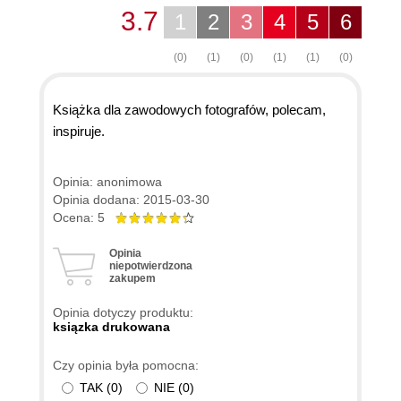
3.7
1
2
3
4
5
6
(0)
(1)
(0)
(1)
(1)
(0)
Książka dla zawodowych fotografów, polecam,
inspiruje.
Opinia: anonimowa
Opinia dodana: 2015-03-30
Ocena: 5
Opinia
niepotwierdzona
zakupem
Opinia dotyczy produktu:
ksiązka drukowana
Czy opinia była pomocna:
TAK
(
0
)
NIE
(
0
)