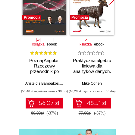
440)
Ujęcia całych postaci - pozy stojące (zdjęcia 441 -
Promocja
Promocja
Promocj
501)
Dodatek. Najważniejsze informacje o pozowaniu
(strona 123)
książka
ebook
książka
ebook
ksią
Fotografowie (strona 125)
Poznaj Angular.
Praktyczna algebra
Ele
Rzeczowy
liniowa dla
Pro
przewodnik po
analityków danych.
pas
tworzeniu aplikacji
Od podstawowych
webowych z
koncepcji do
Aristeidis Bampakos
,
Pablo Deeleman
Mike Cohen
Wit
użyciem
użytecznych
(53,40 zł najniższa cena z 30 dni)
(46,20 zł najniższa cena z 30 dni)
(29,94 zł naj
frameworku
aplikacji w
Angular 15.
Pythonie
56.07 zł
48.51 zł
Wydanie IV
89.00zł
(-37%)
77.00zł
(-37%)
49.9