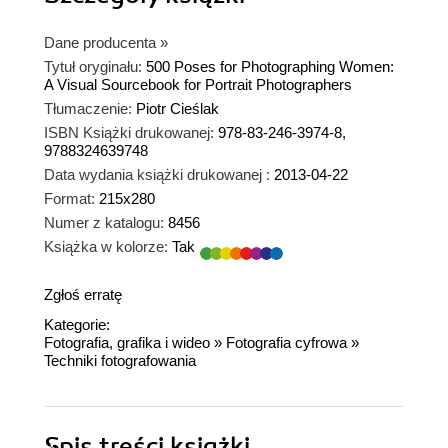
Dane producenta
»
Tytuł oryginału:
500 Poses for Photographing Women:
A Visual Sourcebook for Portrait Photographers
Tłumaczenie:
Piotr Cieślak
ISBN Książki drukowanej:
978-83-246-3974-8,
9788324639748
Data wydania książki drukowanej :
2013-04-22
Format:
215x280
Numer z katalogu:
8456
Książka w kolorze:
Tak
Zgłoś erratę
Kategorie:
Fotografia, grafika i wideo
»
Fotografia cyfrowa
»
Techniki fotografowania
Spis treści
książki