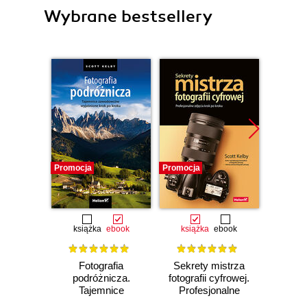
Wybrane bestsellery
Promocja
Promocja
Promocj
książka
ebook
książka
ebook
ksią
Fotografia
Sekrety mistrza
Fo
podróżnicza.
fotografii cyfrowej.
kra
Tajemnice
Profesjonalne
wedł
zawodowców
zdjęcia krok po
Ke