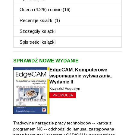
Ocena (
4.2
/
6
) i opinie (16)
Recenzje
książki
(1)
Szczegóły
książki
Spis treści
książki
SPRAWDŹ NOWE WYDANIE
EdgeCAM. Komputerowe
wspomaganie wytwarzania.
Wydanie II
Krzysztof Augustyn
PROMOCJA
Tradycyjne narzędzie pracy technologów -- kartka z
programem NC -- odchodzi do lamusa, zastępowana