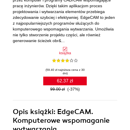
przez komputer i programy CAD/CAM wspomagające
pracę inżynierów. Dzięki takim aplikacjom proces
projektowania i wytwarzania elementów przebiega
zdecydowanie szybciej i efektywniej. EdgeCAM to jeden
z najpopularniejszych programów służących do
komputerowego wspomagania wytwarzania. Umożliwia
nie tylko stworzenie projektu części, ale również
generowanie ścieżek obr&...
książka
(59.40 zł najniższa cena z 30
dni)
62.37 zł
99.00 zł
(-37%)
Opis
książki
: EdgeCAM.
Komputerowe wspomaganie
wytwarzania