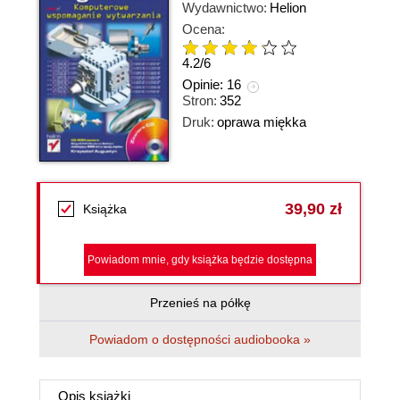
Wydawnictwo:
Helion
Ocena:
4.2
/
6
Opinie:
16
Stron:
352
Druk:
oprawa miękka
39,90 zł
Książka
Powiadom mnie, gdy książka będzie dostępna
Przenieś na półkę
Powiadom o dostępności audiobooka »
Opis
książki