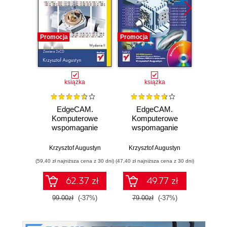
Promocja
Promocja
Promocj
książka
książka
ksią
EdgeCAM.
EdgeCAM.
ED
Komputerowe
Komputerowe
Frezo
wspomaganie
wspomaganie
3-
wytwarzania.
obróbki
Wydanie II
skrawaniem
Krzysztof Augustyn
Krzysztof Augustyn
Przemy
(59,40 zł najniższa cena z 30 dni)
(47,40 zł najniższa cena z 30 dni)
(89,40 zł naj
62.37 zł
49.77 zł
99.00zł
(-37%)
79.00zł
(-37%)
149.0