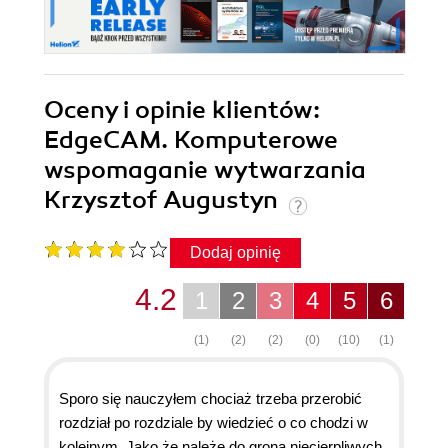
Oceny i opinie klientów:
EdgeCAM. Komputerowe
wspomaganie wytwarzania
Krzysztof Augustyn
Dodaj opinię
4.2
1
2
3
4
5
6
(1)
(2)
(2)
(0)
(10)
(1)
Sporo się nauczyłem chociaż trzeba przerobić
rozdział po rozdziale by wiedzieć o co chodzi w
kolejnym. Jako że należę do grona niecierpliwych