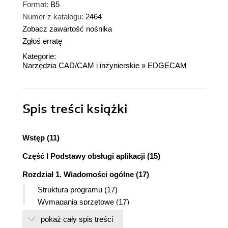
Format:
B5
Numer z katalogu:
2464
Zobacz zawartość nośnika
Zgłoś erratę
Kategorie:
Narzędzia CAD/CAM i inżynierskie
»
EDGECAM
Spis treści
książki
Wstęp (11)
Część I Podstawy obsługi aplikacji (15)
Rozdział 1. Wiadomości ogólne (17)
Struktura programu (17)
Wymagania sprzętowe (17)
Instalacja programu (18)
pokaż cały spis treści
Uruchomienie programu (19)