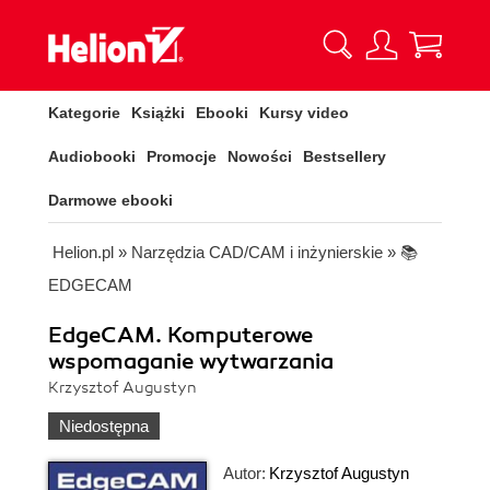
Kategorie
Książki
Ebooki
Kursy video
Audiobooki
Promocje
Nowości
Bestsellery
Darmowe ebooki
Helion.pl
»
Narzędzia CAD/CAM i inżynierskie
»
📚
EDGECAM
EdgeCAM. Komputerowe
wspomaganie wytwarzania
Krzysztof Augustyn
Niedostępna
Autor:
Krzysztof Augustyn