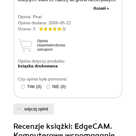
sprawiało mi to na początku trudność. Staram się
Rozwiń »
poznać różne oprogramowania i jak na razie to
Opinia: Pirat
najlepsza pozycja jaka udało mi się zdobyć
Opinia dodana: 2006-05-22
spośród dokumentacji szkoleniowych. Gdyby
Ocena: 5
miała jeszcze z 800 stron...
Opinia
niepotwierdzona
zakupem
Opinia dotyczy produktu:
ksiązka drukowana
Czy opinia była pomocna:
TAK
(
0
)
NIE
(
0
)
więcej opinii
Recenzje
książki
: EdgeCAM.
Komputerowe wspomaganie