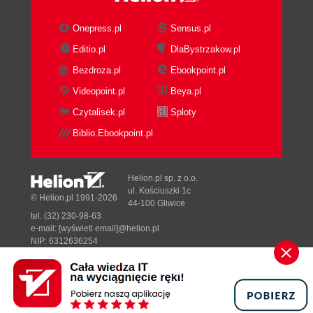
Karta Poziom (69)
Onepress.pl
Sensus.pl
Obróbka kieszeni pionowych (69)
Karta Wejścia (71)
Editio.pl
DlaBystrzakow.pl
Obróbka kieszeni z wyspami (73)
Bezdroza.pl
Ebookpoint.pl
Co zrobić z naddatkiem na czołach wysp (74)
Videopoint.pl
Beya.pl
Obróbka resztek (75)
Czytalisek.pl
Sploty
Obróbka kieszeni z pochylonymi ścianami (76)
Resztki pośrednie (77)
Biblio.Ebookpoint.pl
Inne przypadki zastosowań cyklu Zgrubny (79)
Obróbka stempla (elektrody) - ścianki
Helion.pl sp. z o.o.
pionowe (79)
ul. Kościuszki 1c
© Helion.pl 1991-2026
Obróbka stempla (elektrody) - po wskazanej
44-100 Gliwice
ściance (80)
tel. (32) 230-98-63
e-mail:
[wyświetl email]@helion.pl
Obróbka kieszeni z przyległymi elementami
NIP: 6312636254
(82)
Regon: 241989027
Obróbka kieszeni otwartych (84)
Designed with ♥ by
Tonik.pl
Obróbka trochoidalna (85)
Rozdział 5. Cykle profilowe i obróbka otworów (87)
Pełna wersja strony »