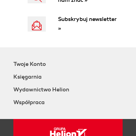
nam znać »
Definicja sekwencji obróbki (50)
Ustawienia programu (53)
Generowanie kodu NC (54)
Subskrybuj newsletter
Edytor kodu (55)
»
Rozszerzenia plików (56)
Rozdział 4. Cykle zgrubne (57)
Planowanie czoła detalu - cykl Planowanie (57)
Karta Ogólnie (58)
Karta Poziom (59)
Twoje Konto
Obróbka pokrywy (60)
Księgarnia
Jeżeli narzędzie przeszkadza przy
wskazywaniu (63)
Wydawnictwo Helion
Jak zmienić parametry zdefiniowanych cykli
(64)
Współpraca
Ruchy Wejścia i wyjścia (65)
Ruchy łączące (66)
Jak sprawdzić czas trwania obróbki (67)
Obróbka kieszeni - cykl Zgrubny (67)
Karta Ogólnie (68)