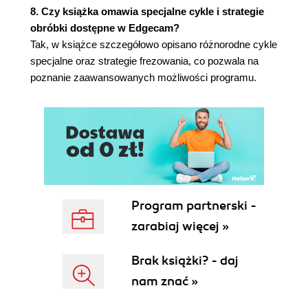
8. Czy książka omawia specjalne cykle i strategie
Edytowanie Zera
obróbki dostępne w Edgecam?
Usuwanie Zera
Tak, w książce szczegółowo opisano różnorodne cykle
Weryfikacja
specjalne oraz strategie frezowania, co pozwala na
Przekształć
poznanie zaawansowanych możliwości programu.
Przesuń
Obróć
Lustro
Skaluj
Skaluj 3D
Wyciągnij
Transponuj
Edytuj elementy
Program partnerski -
Elementy
zarabiaj więcej »
Wygładź ciągłość
Przytnij
Brak książki? - daj
Rozbij
Pozycjonowanie części
nam znać »
Zaokrąglenie