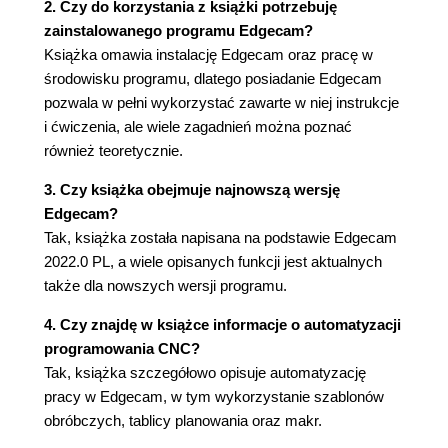
Magazyn
2. Czy do korzystania z książki potrzebuję
Administrator Magazynu ustawienie
zainstalowanego programu Edgecam?
Magazynu narzędzi
Książka omawia instalację Edgecam oraz pracę w
Magazyn
środowisku programu, dlatego posiadanie Edgecam
Menadżer raportów
pozwala w pełni wykorzystać zawarte w niej instrukcje
Asystent technologii
i ćwiczenia, ale wiele zagadnień można poznać
Asystent zestawów narzędzi
również teoretycznie.
Rozdział 3. Środowisko pracy Edgecam Workflow
3. Czy książka obejmuje najnowszą wersję
Interfejs użytkownika
Edgecam?
Wygląd interfejsu użytkownika
Tak, książka została napisana na podstawie Edgecam
Pasek szybkiego dostępu
2022.0 PL, a wiele opisanych funkcji jest aktualnych
Dostosuj wstążkę
także dla nowszych wersji programu.
Narzędzia Aplikacje
Importuj Temat
4. Czy znajdę w książce informacje o automatyzacji
Eksportuj Temat
programowania CNC?
Karta Plik
Tak, książka szczegółowo opisuje automatyzację
Konfiguracja kolorów
pracy w Edgecam, w tym wykorzystanie szablonów
Ustawienia systemu tolerancja
obróbczych, tablicy planowania oraz makr.
wyświetlania