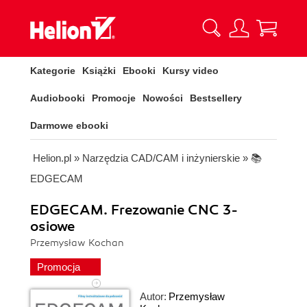
Kategorie
Książki
Ebooki
Kursy video
Audiobooki
Promocje
Nowości
Bestsellery
Darmowe ebooki
Helion.pl
»
Narzędzia CAD/CAM i inżynierskie
»
📚
EDGECAM
EDGECAM. Frezowanie CNC 3-
osiowe
Przemysław Kochan
Promocja
Autor:
Przemysław