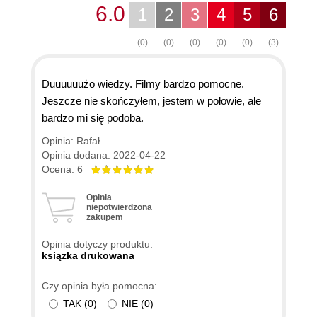
6.0
1
2
3
4
5
6
(0)
(0)
(0)
(0)
(0)
(3)
Duuuuuużo wiedzy. Filmy bardzo pomocne.
Jeszcze nie skończyłem, jestem w połowie, ale
bardzo mi się podoba.
Opinia: Rafał
Opinia dodana: 2022-04-22
Ocena: 6
Opinia
niepotwierdzona
zakupem
Opinia dotyczy produktu:
ksiązka drukowana
Czy opinia była pomocna:
TAK
(
0
)
NIE
(
0
)