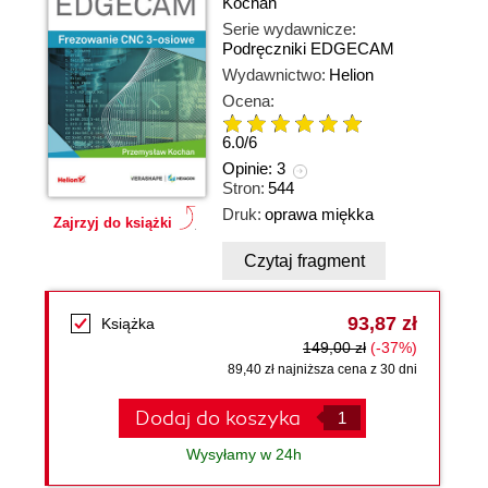
Kochan
Serie wydawnicze:
Podręczniki EDGECAM
Wydawnictwo:
Helion
Ocena:
6.0
/
6
Opinie:
3
Stron:
544
Druk:
oprawa miękka
Zajrzyj do książki
Czytaj fragment
93,87 zł
Książka
149,00 zł
(-37%)
89,40 zł najniższa cena z 30 dni
Dodaj do koszyka
Wysyłamy w 24h