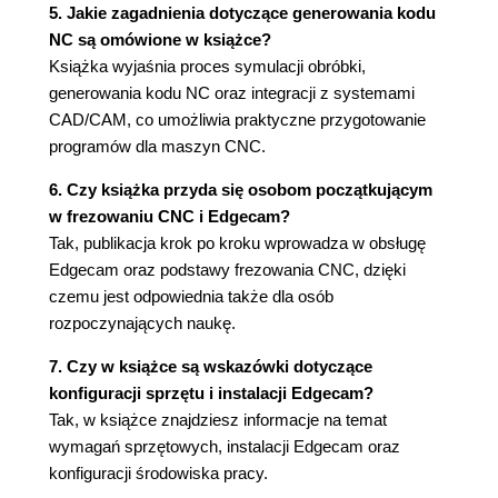
Utwórz szablon
5. Jakie zagadnienia dotyczące generowania kodu
Ustaw szablon
NC są omówione w książce?
Karta Ustawienia
Książka wyjaśnia proces symulacji obróbki,
Panel Polecenia
generowania kodu NC oraz integracji z systemami
Opcje rysowania
CAD/CAM, co umożliwia praktyczne przygotowanie
Punkt
programów dla maszyn CNC.
Linia
6. Czy książka przyda się osobom początkującym
Okrąg
w frezowaniu CNC i Edgecam?
Prostokąt
Tak, publikacja krok po kroku wprowadza w obsługę
Wielokąt
Edgecam oraz podstawy frezowania CNC, dzięki
Tekst
czemu jest odpowiednia także dla osób
Odsunięcie
rozpoczynających naukę.
Rowek
Ciągłość
7. Czy w książce są wskazówki dotyczące
Półfabrykaty i Uchwyty
konfiguracji sprzętu i instalacji Edgecam?
Obrotowa
Tak, w książce znajdziesz informacje na temat
Wymiary
wymagań sprzętowych, instalacji Edgecam oraz
Zero
konfiguracji środowiska pracy.
Tworzenie Zera