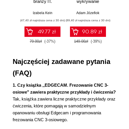
branży IT.
wykrywanie
s
Włączenie programu w wersji Tryb
Praktyczne
włamań
ste
przykłady i
p
domowy/Student Edition
Izabela Kein
Adam Józefiok
Wito
ćwiczenia
Menadżer licencji wersja komercyjna
(47,40 zł najniższa cena z 30 dni)
(89,40 zł najniższa cena z 30 dni)
(35,94 zł naj
programu
49.77 zł
90.89 zł
Kreator licencji wersja komercyjna
programu
79.00zł
(-37%)
149.00zł
(-39%)
59.9
EDGECAM 2022.0 Panel startowy
Panel startowy Edgecam Launcher
Najczęściej zadawane pytania
Menadżer uchwytów
Menadżer obrabiarki Postprocesor
(FAQ)
Menadżer Półfabrykatu
Raport obróbki
1. Czy książka ,,EDGECAM. Frezowanie CNC 3-
Ustawienia
osiowe" zawiera praktyczne przykłady i ćwiczenia?
Lokalizacja Plików
Tak, książka zawiera liczne praktyczne przykłady oraz
Język
ćwiczenia, które pomagają w samodzielnym
Resetuj ustawienia fabryczne
opanowaniu obsługi Edgecam i programowania
Edytor gwintu
frezowania CNC 3-osiowego.
Migracja plików