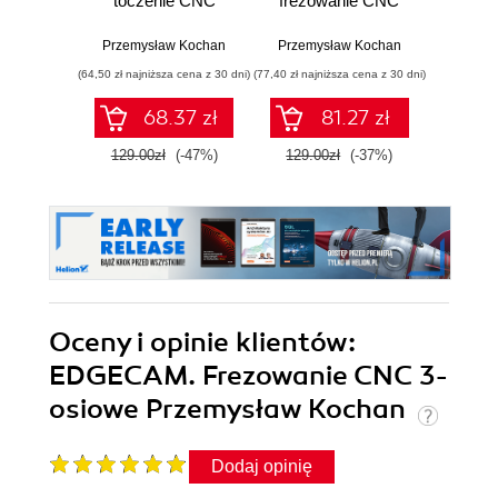
toczenie CNC
frezowanie CNC
Arunkris
Przemysław Kochan
Przemysław Kochan
(64,50 zł najniższa cena z 30 dni)
(77,40 zł najniższa cena z 30 dni)
(89,91 zł naj
68.37 zł
81.27 zł
129.00zł
(-47%)
129.00zł
(-37%)
99.9
Oceny i opinie klientów:
EDGECAM. Frezowanie CNC 3-
osiowe Przemysław Kochan
Dodaj opinię