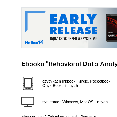
Ebooka
"Behavioral Data Analy
czytnikach Inkbook, Kindle, Pocketbook,
Onyx Booxs i innych
systemach Windows, MacOS i innych
Masz pytania? Zajrzyj do zakładki
Pomoc
»