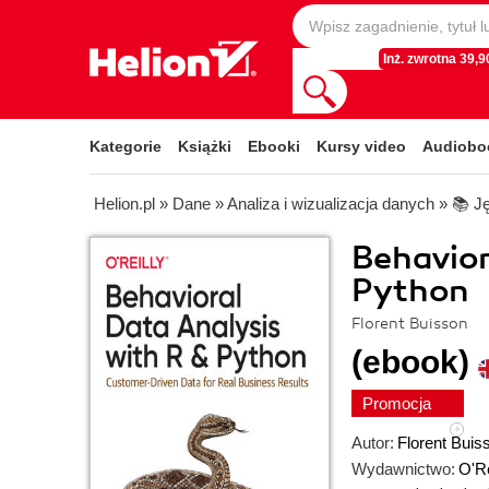
Inż. zwrotna 39,90
Kategorie
Książki
Ebooki
Kursy video
Audiobo
Helion.pl
»
Dane
»
Analiza i wizualizacja danych
»
📚 J
Behavior
Python
Florent Buisson
(ebook)
Promocja
Autor:
Florent Buis
Wydawnictwo:
O'Re