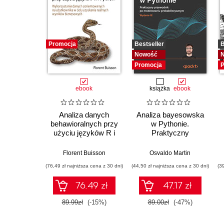
Promocja
Bestseller
B
Nowość
Promocja
P
ebook
książka
ebook
Analiza danych
Analiza bayesowska
behawioralnych przy
w Pythonie.
użyciu języków R i
Praktyczny
Python
przewodnik po
modelowaniu
Florent Buisson
Osvaldo Martin
probabilistycznym.
(76,49 zł najniższa cena z 30 dni)
(44,50 zł najniższa cena z 30 dni)
(3
Wydanie III
76.49 zł
47.17 zł
89.99zł
(-15%)
89.00zł
(-47%)