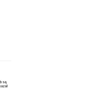
ub są
kazał