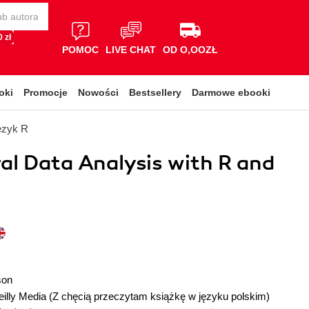
 zł
POMOC
LIVE CHAT
OD O,OOZŁ
oki
Promocje
Nowości
Bestsellery
Darmowe ebooki
ęzyk R
al Data Analysis with R and
son
illy Media
(Z chęcią przeczytam książkę w języku polskim)