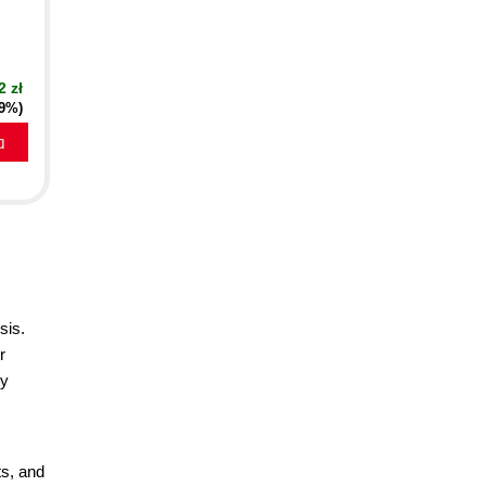
2 zł
19%)
a
sis.
r
ly
ts, and