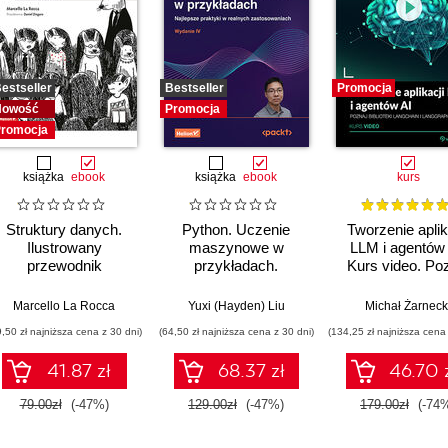
estseller
Bestseller
Promocja
Nowość
Promocja
romocja
książka
ebook
książka
ebook
kurs
Struktury danych.
Python. Uczenie
Tworzenie aplik
Ilustrowany
maszynowe w
LLM i agentów 
przewodnik
przykładach.
Kurs video. Po
Najlepsze praktyki w
biblioteki LangCh
realnych
LangGraph
Marcello La Rocca
Yuxi (Hayden) Liu
Michał Żarneck
zastosowaniach.
9,50 zł najniższa cena z 30 dni)
(64,50 zł najniższa cena z 30 dni)
(134,25 zł najniższa cena 
Wydanie IV
41.87 zł
68.37 zł
46.70 
79.00zł
(-47%)
129.00zł
(-47%)
179.00zł
(-74