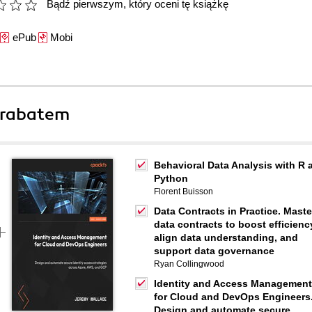
Bądź pierwszym, który oceni tę książkę
ePub
Mobi
 rabatem
Behavioral Data Analysis with R 
Python
Florent Buisson
Data Contracts in Practice. Maste
data contracts to boost efficienc
align data understanding, and
support data governance
Ryan Collingwood
Identity and Access Management
for Cloud and DevOps Engineers
Design and automate secure