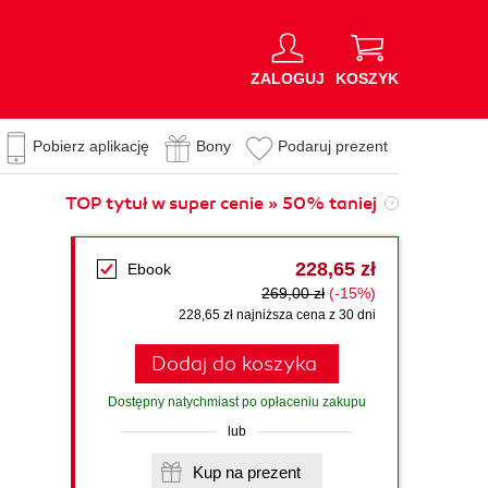
ZALOGUJ
KOSZYK
Pobierz aplikację
Bony
Podaruj prezent
TOP tytuł w super cenie » 50% taniej
228,65 zł
Ebook
269,00 zł
(-15%)
228,65 zł najniższa cena z 30 dni
Dodaj do koszyka
Dostępny natychmiast po opłaceniu zakupu
lub
Kup na prezent