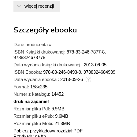
więcej recenzji
Szczegóły
ebooka
Dane producenta
»
ISBN Książki drukowanej:
978-83-246-7877-8,
9788324678778
Data wydania książki drukowanej :
2013-09-05
ISBN Ebooka:
978-83-246-8493-9, 9788324684939
Data wydania ebooka :
2013-09-26
Format:
158x235
Numer z katalogu:
14452
druk na żądanie!
dnż
Rozmiar pliku Pdf:
9.9MB
Rozmiar pliku ePub:
9.6MB
Rozmiar pliku Mobi:
21.3MB
Pobierz przykładowy rozdział PDF
Przykłady na ftp