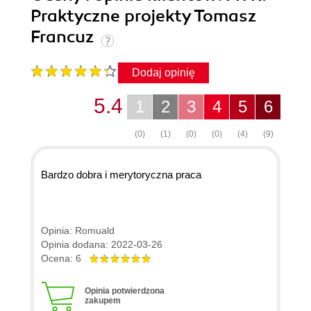
Praktyczne projekty Tomasz
Francuz
Dodaj opinię
5.4
1
2
3
4
5
6
(0)
(1)
(0)
(0)
(4)
(9)
Bardzo dobra i merytoryczna praca
Opinia: Romuald
Opinia dodana: 2022-03-26
Ocena: 6
Opinia potwierdzona
zakupem