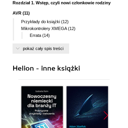
Rozdział 1. Wstęp, czyli nowi członkowie rodziny
AVR (11)
Przykłady do książki (12)
Mikrokontrolery XMEGA (12)
Errata (14)
XMEGA a inne AVR-y (15)
pokaż cały spis treści
Kompilator (15)
Nowe peryferia (16)
Rozdział 2. Jak zacząć, czyli instalacja środowiska
Helion - inne książki
(21)
Xplained jako płyta rozwojowa (22)
Instalacja Xplained w systemie (22)
Instalacja XMEGA z bootloaderem klasy DFU
(25)
Programowanie układów XMEGA (25)
Wczytywanie firmware za pomocą FLIP (26)
Bootloader firmy Atmel (28)