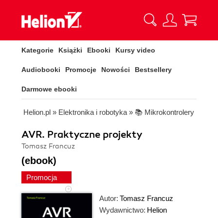
Kategorie
Książki
Ebooki
Kursy video
Audiobooki
Promocje
Nowości
Bestsellery
Darmowe ebooki
Helion.pl
»
Elektronika i robotyka
»
📚 Mikrokontrolery
AVR. Praktyczne projekty
Tomasz Francuz
(ebook)
Promocja
Autor:
Tomasz Francuz
Wydawnictwo:
Helion