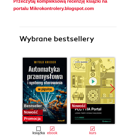
Przeczytaj kompleksową recenzję książki na
portalu Mikrokontrolery.blogspot.com
Wybrane bestsellery
Bestseller
Nowość
Bestselle
Nowość
Nowość
Promocja
Promocj
książka
ebook
kurs
ksią