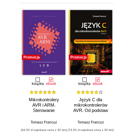
Promocja
Promocja
Promocj
książka
ebook
książka
ebook
ksią
Mikrokontrolery
Język C dla
AVR
AVR i ARM.
mikrokontrolerów
per
Sterowanie
AVR. Od podstaw
wyświetlaczami
do
Toma
LCD
zaawansowanych
Tomasz Francuz
Tomasz Francuz
aplikacji. Wydanie
(44,50 zł najniższa cena z 30 dni)
(74,50 zł najniższa cena z 30 dni)
(59,50 zł naj
II