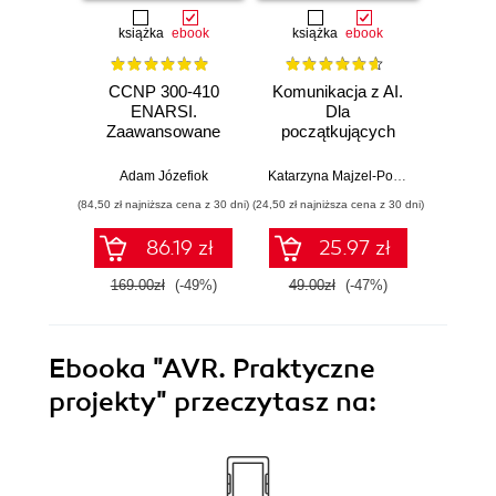
książka
ebook
książka
ebook
ksią
CCNP 300-410
Komunikacja z AI.
Inf
ENARSI.
Dla
kodowa
Zaawansowane
początkujących
wprow
administrowanie
prz
sieciami
zas
Adam Józefiok
Katarzyna Majzel-Pośpiech
Wojcie
przedsiębiorstwa i
(84,50 zł najniższa cena z 30 dni)
(24,50 zł najniższa cena z 30 dni)
(29,49 zł naj
bezpieczeństwo
sieci
86.19 zł
25.97 zł
169.00zł
(-49%)
49.00zł
(-47%)
59.0
Ebooka
"AVR. Praktyczne
projekty"
przeczytasz na: