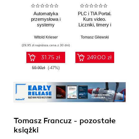
Automatyka
PLC i TIA Portal.
Nie
przemysłowa i
Kurs video.
systemy
Liczniki, timery i
elek
sterowania w
sygnały analogowe
Pod
pigułce
kon
Witold Krieser
Tomasz Gilewski
Wit
(29,95 zł najniższa cena z 30 dni)
(43,50 zł naj
31.75 zł
249.00 zł
59.90zł
(-47%)
87.0
Tomasz Francuz - pozostałe
książki