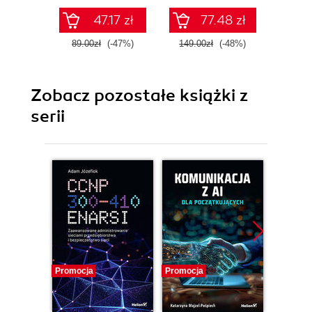
47.17 zł
77.48 zł
89.00zł
(-47%)
149.00zł
(-48%)
119.0
Zobacz pozostałe książki z
serii
Promocja
Promocja
Promocj