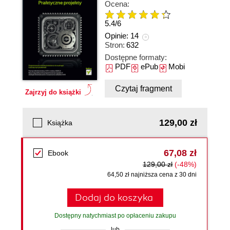
Ocena:
5.4
/
6
Opinie:
14
Stron:
632
Dostępne formaty:
PDF
ePub
Mobi
Czytaj fragment
Zajrzyj do książki
129,00 zł
Książka
67,08 zł
Ebook
129,00 zł
(-48%)
64,50 zł najniższa cena z 30 dni
Dodaj do koszyka
Dostępny natychmiast po opłaceniu zakupu
lub