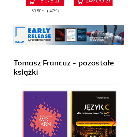
31.75 zł
249.00 zł
59.90zł
(-47%)
87.0
Tomasz Francuz - pozostałe
książki