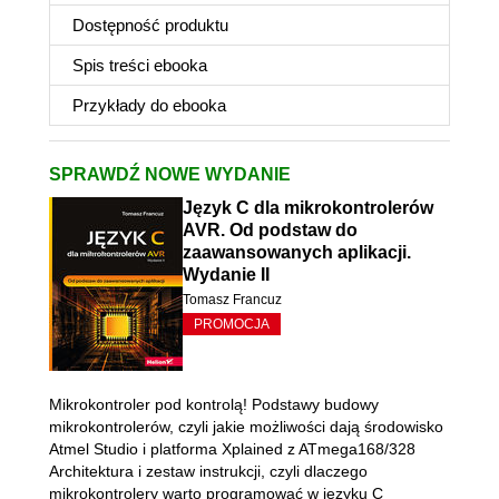
Dostępność produktu
Spis treści
ebooka
Przykłady do
ebooka
SPRAWDŹ NOWE WYDANIE
Język C dla mikrokontrolerów
AVR. Od podstaw do
zaawansowanych aplikacji.
Wydanie II
Tomasz Francuz
PROMOCJA
Mikrokontroler pod kontrolą! Podstawy budowy
mikrokontrolerów, czyli jakie możliwości dają środowisko
Atmel Studio i platforma Xplained z ATmega168/328
Architektura i zestaw instrukcji, czyli dlaczego
mikrokontrolery warto programować w języku C