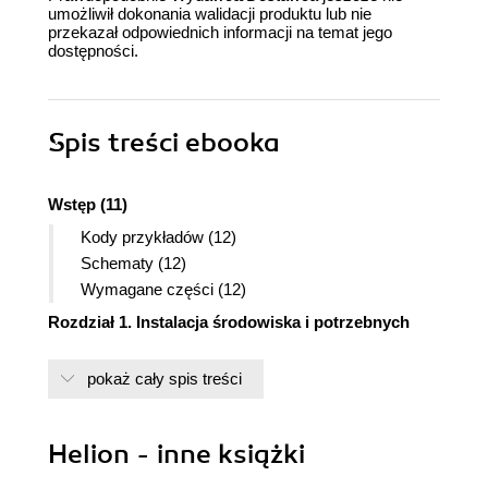
umożliwił dokonania walidacji produktu lub nie
przekazał odpowiednich informacji na temat jego
dostępności.
Spis treści
ebooka
Wstęp (11)
Kody przykładów (12)
Schematy (12)
Wymagane części (12)
Rozdział 1. Instalacja środowiska i potrzebnych
narzędzi (15)
pokaż cały spis treści
Instalacja WinAVR (16)
Instalacja AVR Studio (17)
Systemy GNU/Linux (18)
Helion - inne książki
AVR Studio (19)