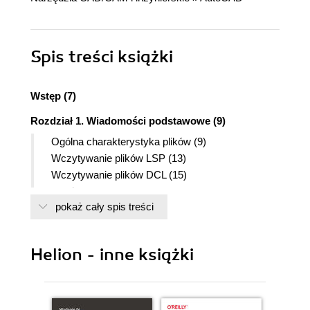
Spis treści
książki
Wstęp (7)
Rozdział 1. Wiadomości podstawowe (9)
Ogólna charakterystyka plików (9)
Wczytywanie plików LSP (13)
Wczytywanie plików DCL (15)
Założenia ogólne (17)
pokaż cały spis treści
Rozdział 2. Elementy okien dialogowych (27)
Wycinki zamykające okno (27)
Wycinki informacyjne i dekoracyjne (32)
Helion - inne książki
Wycinki aktywne (36)
Wycinki grupujące (45)
Inne wycinki (51)