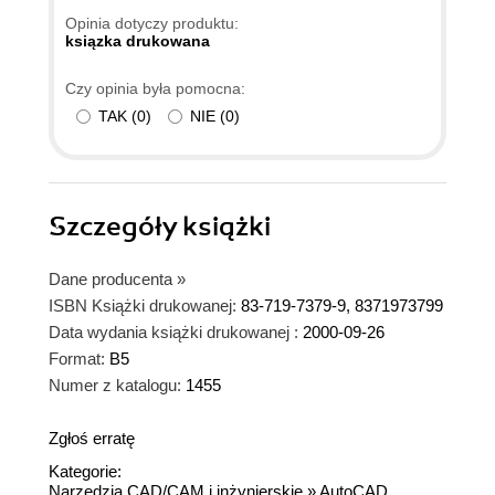
Opinia dotyczy produktu:
ksiązka drukowana
Czy opinia była pomocna:
TAK
(
0
)
NIE
(
0
)
Szczegóły
książki
Dane producenta
»
ISBN Książki drukowanej:
83-719-7379-9, 8371973799
Data wydania książki drukowanej :
2000-09-26
Format:
B5
Numer z katalogu:
1455
Zgłoś erratę
Kategorie:
Narzędzia CAD/CAM i inżynierskie
»
AutoCAD