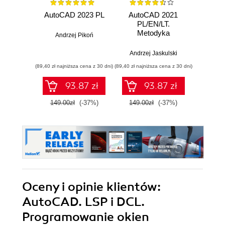
AutoCAD 2023 PL
AutoCAD 2021
AutoCA
PL/EN/LT.
Pier
Metodyka
Andrzej Pikoń
efektywnego
And
projektowania
Andrzej Jaskulski
parametrycznego i
(89,40 zł najniższa cena z 30 dni)
(89,40 zł najniższa cena z 30 dni)
(34,20 zł naj
nieparametrycznego
2D i 3D
93.87 zł
93.87 zł
149.00zł
(-37%)
149.00zł
(-37%)
57.0
Oceny i opinie klientów:
AutoCAD. LSP i DCL.
Programowanie okien