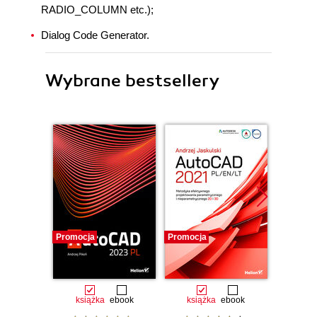
RADIO_COLUMN etc.);
Dialog Code Generator.
Wybrane bestsellery
Promocja
Promocja
Promocj
książka
ebook
książka
ebook
ksią