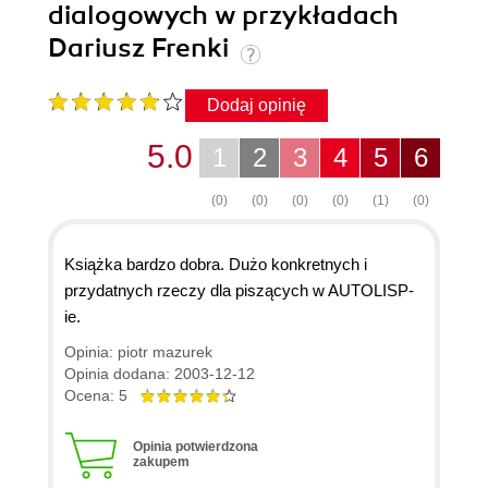
dialogowych w przykładach
Dariusz Frenki
Dodaj opinię
5.0
1
2
3
4
5
6
(0)
(0)
(0)
(0)
(1)
(0)
Książka bardzo dobra. Dużo konkretnych i
przydatnych rzeczy dla piszących w AUTOLISP-
ie.
Opinia: piotr mazurek
Opinia dodana: 2003-12-12
Ocena: 5
Opinia potwierdzona
zakupem