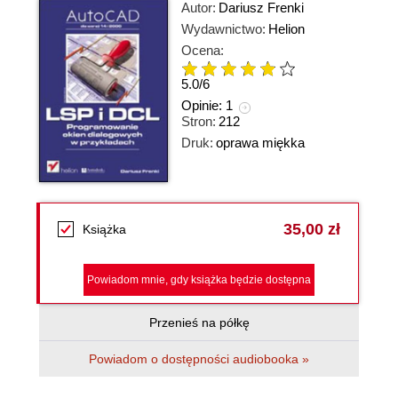
Autor:
Dariusz Frenki
Wydawnictwo:
Helion
Ocena:
5.0
/
6
Opinie:
1
Stron:
212
Druk:
oprawa miękka
35,00 zł
Książka
Powiadom mnie, gdy książka będzie dostępna
Przenieś na półkę
Powiadom o dostępności audiobooka »