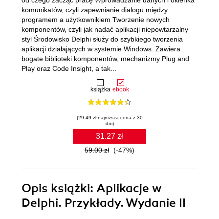
od czego zacząć pracę Wprowadzanie danych i okienka
komunikatów, czyli zapewnianie dialogu między
programem a użytkownikiem Tworzenie nowych
komponentów, czyli jak nadać aplikacji niepowtarzalny
styl Środowisko Delphi służy do szybkiego tworzenia
aplikacji działających w systemie Windows. Zawiera
bogate biblioteki komponentów, mechanizmy Plug and
Play oraz Code Insight, a tak...
książka
ebook
(29.49 zł najniższa cena z 30
dni)
31.27 zł
59.00 zł
(-47%)
Opis
książki
: Aplikacje w
Delphi. Przykłady. Wydanie II