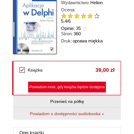
Wydawnictwo:
Helion
Ocena:
5.4
/
6
Opinie:
35
Stron:
360
Druk:
oprawa miękka
39,00 zł
Książka
Powiadom mnie, gdy książka będzie dostępna
Przenieś na półkę
Powiadom o dostępności audiobooka »
Opis
książki