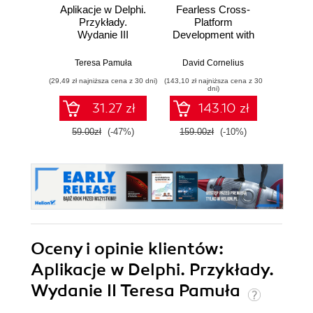
Aplikacje w Delphi.
Fearless Cross-
De
Przykłady.
Platform
Progra
Wydanie III
Development with
Fir
Delphi. Expand
Unlea
your Delphi skills to
poten
Teresa Pamuła
David Cornelius
And
build a new
FMX fr
(29,49 zł najniższa cena z 30 dni)
(143,10 zł najniższa cena z 30
(143,10 zł 
generation of
buil
dni)
Windows, web,
cros
31.27 zł
143.10 zł
mobile, and IoT
ap
applications
Emb
59.00zł
(-47%)
159.00zł
(-10%)
159.0
Oceny i opinie klientów:
Aplikacje w Delphi. Przykłady.
Wydanie II Teresa Pamuła