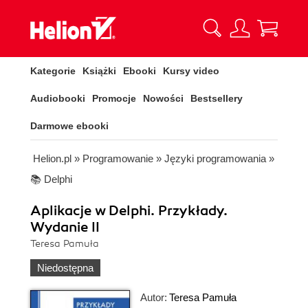
Kategorie
Książki
Ebooki
Kursy video
Audiobooki
Promocje
Nowości
Bestsellery
Darmowe ebooki
Helion.pl
»
Programowanie
»
Języki programowania
»
📚 Delphi
Aplikacje w Delphi. Przykłady.
Wydanie II
Teresa Pamuła
Niedostępna
Autor:
Teresa Pamuła