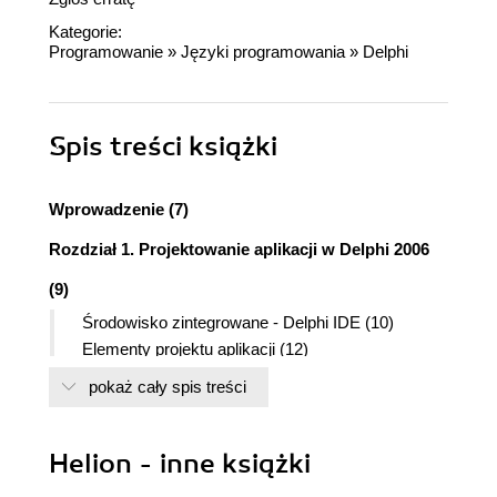
Kategorie:
Programowanie
»
Języki programowania
»
Delphi
Spis treści
książki
Wprowadzenie (7)
Rozdział 1. Projektowanie aplikacji w Delphi 2006
(9)
Środowisko zintegrowane - Delphi IDE (10)
Elementy projektu aplikacji (12)
Standardowe właściwości komponentów (14)
pokaż cały spis treści
Standardowe zdarzenia (14)
Rozdział 2. Podstawowe składniki aplikacji (19)
Helion - inne książki
Okno aplikacji (19)
Ikona aplikacji (24)