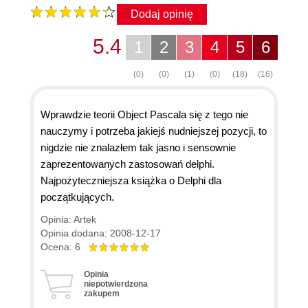
Dodaj opinię
5.4
1
2
3
4
5
6
(0)
(0)
(1)
(0)
(18)
(16)
Wprawdzie teorii Object Pascala się z tego nie
nauczymy i potrzeba jakiejś nudniejszej pozycji, to
nigdzie nie znalazłem tak jasno i sensownie
zaprezentowanych zastosowań delphi.
Najpożyteczniejsza książka o Delphi dla
początkujących.
Opinia: Artek
Opinia dodana: 2008-12-17
Ocena: 6
Opinia
niepotwierdzona
zakupem