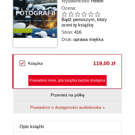
Wydawnictwo:
Helion
Ocena:
Bądź pierwszym, który
oceni tę książkę
Stron:
416
Druk:
oprawa miękka
119,00 zł
Książka
Powiadom mnie, gdy książka będzie dostępna
Przenieś na półkę
Powiadom o dostępności audiobooka »
Opis
książki