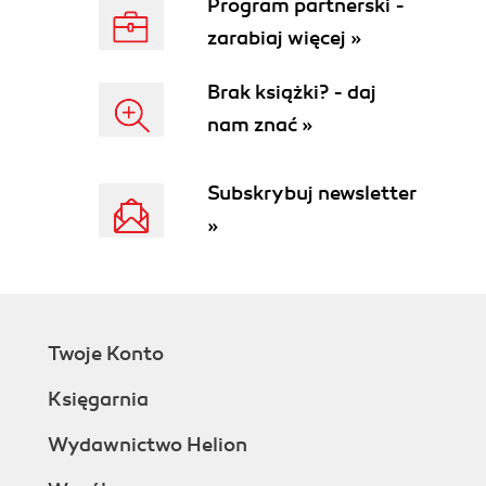
Program partnerski -
Ostrzenie na odległość hiperfokalną (67)
zarabiaj więcej »
Perspektywa (68)
Wskazówki dla kupującego obiektyw (70)
Brak książki? - daj
Wykorzystaj w pełni swój aparat i obiektyw (71)
nam znać »
Fotograf w pracy: Fotoreporterka dokumentalna
Mary Ellen Mark (72)
4. Ekspozycja, matryca i film (75)
Subskrybuj newsletter
Podstawowe dane o ekspozycji (76)
»
Ekspozycje równoważne (76)
Jak działa światłomierz (77)
Wbudowany światłomierz (78)
Automatyczne ustawianie ekspozycji (79)
Jak mierzyć światło (80)
Twoje Konto
Uśredniony pomiar scen o równomiernym
Księgarnia
naświetleniu (80)
Korzystanie z różnych światłomierzy (81)
Wydawnictwo Helion
Pomiar scen o wysokim kontraście (82)
Ekspozycja na konkretne tony i bracketing