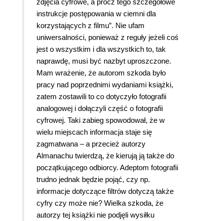
zdjęcia cyfrowe, a prócz tego szczegółowe
instrukcje postępowania w ciemni dla
korzystających z filmu”. Nie ufam
uniwersalności, ponieważ z reguły jeżeli coś
jest o wszystkim i dla wszystkich to, tak
naprawdę, musi być nazbyt uproszczone.
Mam wrażenie, że autorom szkoda było
pracy nad poprzednimi wydaniami książki,
zatem zostawili to co dotyczyło fotografii
analogowej i dołączyli część o fotografii
cyfrowej. Taki zabieg spowodował, że w
wielu miejscach informacja staje się
zagmatwana – a przecież autorzy
Almanachu twierdzą, że kierują ją także do
początkującego odbiorcy. Adeptom fotografii
trudno jednak będzie pojąć, czy np.
informacje dotyczące filtrów dotyczą także
cyfry czy może nie? Wielka szkoda, że
autorzy tej książki nie podjęli wysiłku