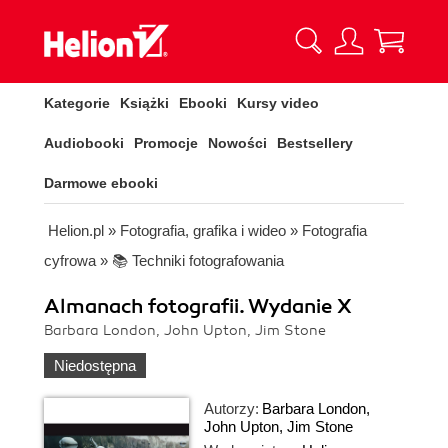
Kategorie
Książki
Ebooki
Kursy video
Audiobooki
Promocje
Nowości
Bestsellery
Darmowe ebooki
Helion.pl
»
Fotografia, grafika i wideo
»
Fotografia
cyfrowa
»
📚 Techniki fotografowania
Almanach fotografii. Wydanie X
Barbara London, John Upton, Jim Stone
Niedostępna
Autorzy:
Barbara London
,
John Upton
,
Jim Stone