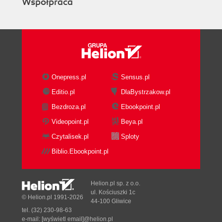
Współpraca
(84)
Sceny trudne do zmierzenia (85)
Światłoczułość (86)
Srebro i piksele (86)
Rodzaje filmów i ich zastosowanie (87)
Zakres swobody ekspozycji i rozpiętość tonalna
Onepress.pl
Sensus.pl
(88)
Jak bardzo ekspozycje mogą się różnić? (88)
Editio.pl
DlaBystrzakow.pl
Czułość filmu i matrycy (90)
Bezdroza.pl
Ebookpoint.pl
Czułość i ISO (90)
Videopoint.pl
Beya.pl
Ziarno i szum cyfrowy (91)
Czytalisek.pl
Sploty
Filtry (92)
Filtry polaryzacyjne (94)
Biblio.Ebookpoint.pl
Poza światłem widzialnym (95)
Fotografia w podczerwieni (95)
Helion.pl sp. z o.o.
Prawidłowe naświetlanie (96)
ul. Kościuszki 1c
© Helion.pl 1991-2026
Fotograf w pracy: Fotograf reklamowy Clint
44-100 Gliwice
Clemens (98)
tel. (32) 230-98-63
e-mail:
[wyświetl email]@helion.pl