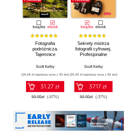
książka
ebook
książka
ebook
ksią
Fotografia
Sekrety mistrza
Fo
podróżnicza.
fotografii cyfrowej.
kra
Tajemnice
Profesjonalne
wedł
zawodowców
zdjęcia krok po
Ke
wyjaśnione krok po
kroku
Przew
Scott Kelby
Scott Kelby
Sc
kroku
p
(29,49 zł najniższa cena z 30 dni)
(35,40 zł najniższa cena z 30 dni)
(29,95 zł naj
31.27 zł
37.17 zł
59.00zł
(-47%)
59.00zł
(-37%)
59.9