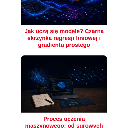
Jak uczą się modele? Czarna
skrzynka regresji liniowej i
gradientu prostego
Proces uczenia
maszynowego: od surowych