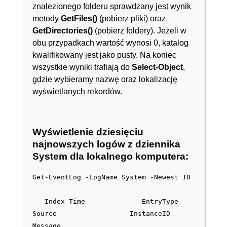
znalezionego folderu sprawdzany jest wynik
metody
GetFiles()
(pobierz pliki) oraz
GetDirectories()
(pobierz foldery). Jeżeli w
obu przypadkach wartość wynosi 0, katalog
kwalifikowany jest jako pusty. Na koniec
wszystkie wyniki trafiają do
Select-Object
,
gdzie wybieramy nazwę oraz lokalizację
wyświetlanych rekordów.
Wyświetlenie dziesięciu
najnowszych logów z dziennika
System dla lokalnego komputera:
Get-EventLog -LogName System -Newest 10
Index Time EntryType
Source InstanceID
Message