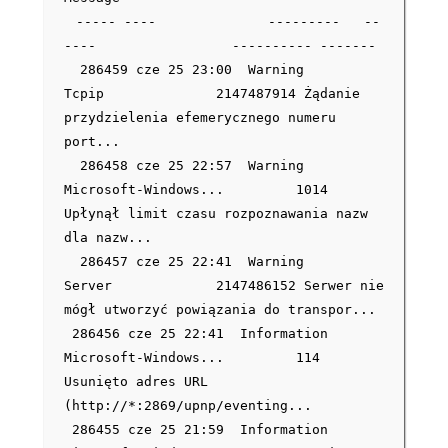
----- ---- --------- --
---- ---------- -------
286459 cze 25 23:00 Warning
Tcpip 2147487914 Żądanie
przydzielenia efemerycznego numeru
port...
286458 cze 25 22:57 Warning
Microsoft-Windows... 1014
Upłynął limit czasu rozpoznawania nazw
dla nazw...
286457 cze 25 22:41 Warning
Server 2147486152 Serwer nie
mógł utworzyć powiązania do transpor...
286456 cze 25 22:41 Information
Microsoft-Windows... 114
Usunięto adres URL
(http://*:2869/upnp/eventing...
286455 cze 25 21:59 Information