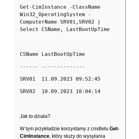
Get-CimInstance -ClassName
Win32_OperatingSystem -
ComputerName SRV01,SRV02 |
Select CSName, LastBootUpTime
CSName LastBootUpTime
------ --------------
SRV01 11.09.2023 09:52:45
SRV02 10.09.2023 10:04:14
Jak to działa?
W tym przykładzie korzystamy z cmdletu
Get-
CimInstance
, który służy do wysyłania