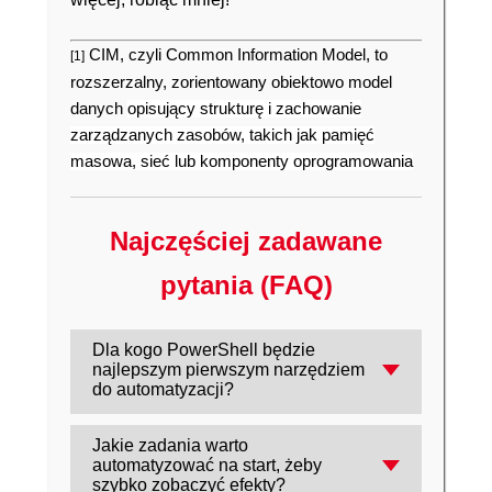
CIM, czyli Common Information Model, to
[1]
rozszerzalny, zorientowany obiektowo model
danych
opisujący strukturę i zachowanie
zarządzanych zasobów, takich jak pamięć
masowa, sieć lub komponenty oprogramowania
Najczęściej zadawane
pytania (FAQ)
Dla kogo PowerShell będzie
najlepszym pierwszym narzędziem
do automatyzacji?
Dla administratorów Windows i osób
Jakie zadania warto
pracujących w IT (DevOps, inżynierowie
automatyzować na start, żeby
systemowi, analitycy), które chcą szybciej
szybko zobaczyć efekty?