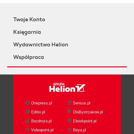
Twoje Konto
Księgarnia
Wydawnictwo Helion
Współpraca
Onepress.pl
Sensus.pl
Editio.pl
DlaBystrzakow.pl
Bezdroza.pl
Ebookpoint.pl
Videopoint.pl
Beya.pl