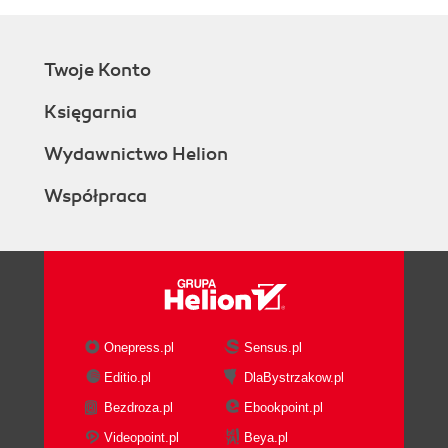
Twoje Konto
Księgarnia
Wydawnictwo Helion
Współpraca
Onepress.pl
Sensus.pl
Editio.pl
DlaBystrzakow.pl
Bezdroza.pl
Ebookpoint.pl
Videopoint.pl
Beya.pl