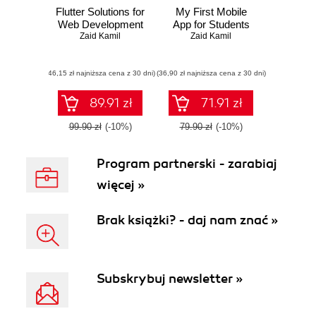
Flutter Solutions for
My First Mobile
Web Development
App for Students
Zaid Kamil
Zaid Kamil
(46,15 zł najniższa cena z 30 dni)
(36,90 zł najniższa cena z 30 dni)
89.91 zł
71.91 zł
99.90 zł
(-10%)
79.90 zł
(-10%)
Program partnerski - zarabiaj
więcej »
Brak książki? - daj nam znać »
Subskrybuj newsletter »