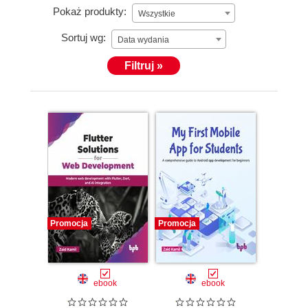
Pokaż produkty:
Wszystkie
Sortuj wg:
Data wydania
Filtruj »
Promocja
Promocja
ebook
ebook