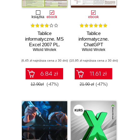
książka
ebook
ebook
Tablice
Tablice
informatyczne. MS
informatyczne.
Excel 2007 PL.
ChatGPT
Witold Wrotek
Funkcje
Witold Wrotek
(6,45 zł najniższa cena z 30 dni)
(10,95 zł najniższa cena z 30 dni)
6.84 zł
11.61 zł
12.90zł
(-47%)
21.90 zł
(-47%)