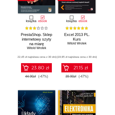
książka
ebook
książka
ebook
PrestaShop. Sklep
Excel 2013 PL.
internetowy szyty
Kurs
na miarę
Witold Wrotek
Witold Wrotek
(22,45 zł najniższa cena z 30 dni)
(19,95 zł najniższa cena z 30 dni)
23.80 zł
21.15 zł
44.90zł
(-47%)
39.90zł
(-47%)