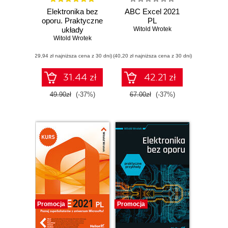
Elektronika bez
ABC Excel 2021
oporu. Praktyczne
PL
układy
Witold Wrotek
elektroniczne
Witold Wrotek
(29,94 zł najniższa cena z 30 dni)
(40,20 zł najniższa cena z 30 dni)
31.44 zł
42.21 zł
49.90zł
(-37%)
67.00zł
(-37%)
Promocja
Promocja