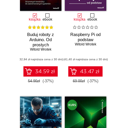
książka
ebook
książka
ebook
Buduj roboty z
Raspberry Pi od
Arduino. Od
podstaw
prostych
Witold Wrotek
konstrukcji do
Witold Wrotek
zaawansowanych
(32,94 zł najniższa cena z 30 dni)
systemów
(41,40 zł najniższa cena z 30 dni)
34.59 zł
43.47 zł
54.90zł
(-37%)
69.00zł
(-37%)