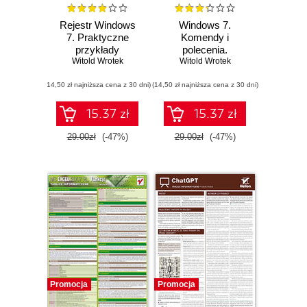
Rejestr Windows
Windows 7.
7. Praktyczne
Komendy i
przykłady
polecenia.
Witold Wrotek
Witold Wrotek
Leksykon
kieszonkowy
(14,50 zł najniższa cena z 30 dni)
(14,50 zł najniższa cena z 30 dni)
15.37 zł
15.37 zł
29.00zł
(-47%)
29.00zł
(-47%)
Promocja
Promocja