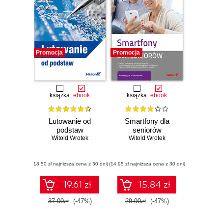
Promocja
Promocja
książka
ebook
książka
ebook
Lutowanie od
Smartfony dla
podstaw
seniorów
Witold Wrotek
Witold Wrotek
(18,50 zł najniższa cena z 30 dni)
(14,95 zł najniższa cena z 30 dni)
19.61 zł
15.84 zł
37.00zł
(-47%)
29.90zł
(-47%)