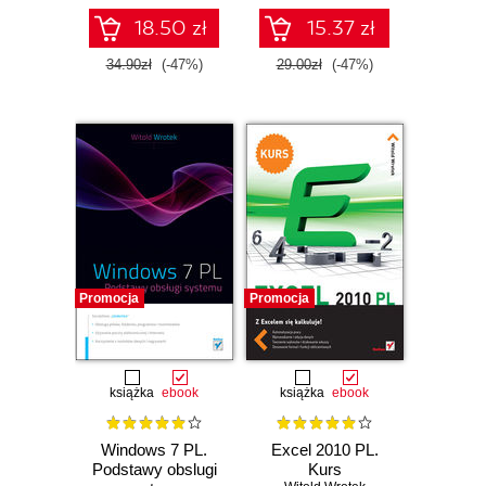
18.50 zł
15.37 zł
34.90zł
(-47%)
29.00zł
(-47%)
Promocja
Promocja
książka
ebook
książka
ebook
Windows 7 PL.
Excel 2010 PL.
Podstawy obslugi
Kurs