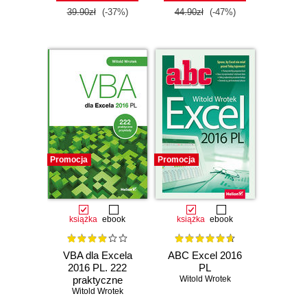
39.90zł
(-37%)
44.90zł
(-47%)
Promocja
Promocja
książka
ebook
książka
ebook
VBA dla Excela
ABC Excel 2016
2016 PL. 222
PL
praktyczne
Witold Wrotek
Witold Wrotek
przykłady