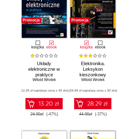
Promocja
Promocja
książka
ebook
książka
ebook
Układy
Elektronika.
elektroniczne w
Leksykon
praktyce
kieszonkowy
Witold Wrotek
Witold Wrotek
(12,45 zł najniższa cena z 30 dni)
(26,94 zł najniższa cena z 30 dni)
13.20 zł
28.29 zł
24.90zł
(-47%)
44.90zł
(-37%)