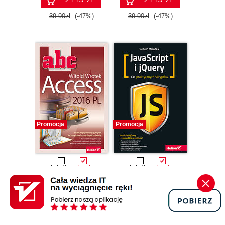
39.90zł
(-47%)
39.90zł
(-47%)
Promocja
Promocja
książka
ebook
książka
ebook
ABC Access 2016
Javascript i jQuery.
PL
131 praktycznych
Witold Wrotek
skryptów
Witold Wrotek