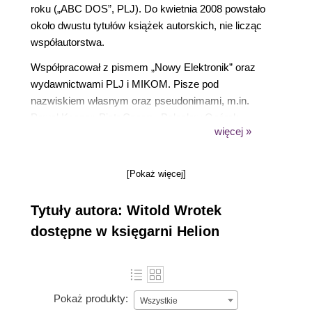
roku („ABC DOS”, PLJ). Do kwietnia 2008 powstało
około dwustu tytułów książek autorskich, nie licząc
współautorstwa.
Współpracował z pismem „Nowy Elektronik” oraz
wydawnictwami PLJ i MIKOM. Pisze pod
nazwiskiem własnym oraz pseudonimami, m.in.
Paweł Kaczor, Piotr Czarny, Bolesław Ogórek,
więcej »
Maciej Groszek, Beata Piotrowska, Kabasa
Makakaumba-Grzegorzewski, Jan Pluciński, Jacek
Albera. Obecnie współpracuje z wydawnictwem
[Pokaż więcej]
Helion. Interesują go takie tematy, jak
oprogramowanie biurowe, programy graficzne,
Tytuły autora: Witold Wrotek
pozycjonowanie stron internetowych.
dostępne w księgarni Helion
Zobacz stronę autora
www.witoldwrotek.pl
Pokaż produkty:
Wszystkie