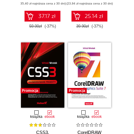
(35,40 zł najniższa cena z 30 dni)
(23,94 zł najniższa cena z 30 dni)
37.17 zł
25.14 zł
59.00zł
(-37%)
39.90zł
(-37%)
Promocja
Promocja
książka
ebook
książka
ebook
CSS3.
CorelDRAW