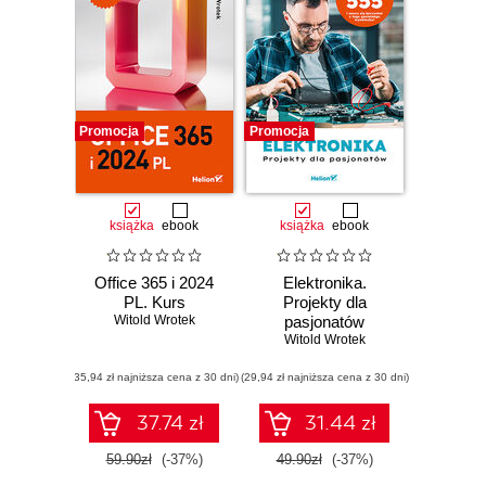
Promocja
Promocja
książka
ebook
książka
ebook
Office 365 i 2024
Elektronika.
PL. Kurs
Projekty dla
Witold Wrotek
pasjonatów
Witold Wrotek
(35,94 zł najniższa cena z 30 dni)
(29,94 zł najniższa cena z 30 dni)
37.74 zł
31.44 zł
59.90zł
(-37%)
49.90zł
(-37%)