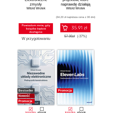
zmysły
naprawdę działają
Witold Wrotek
Witold Wrotek
(34,20 zł najniższa cena z 30 dni)
Powiadom mnie, gdy
35.91 zł
książka będzie
dostępna
57.00zł
(-37%)
W przygotowaniu
Bestseller
Promocja
Nowość
Promocja
książka
ebook
książka
ebook