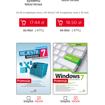
systemu
Witold Wrotek
Witold Wrotek
(16,45 zł najniższa cena z 30 dni)
(17,45 zł najniższa cena z 30 dni)
17.44 zł
18.50 zł
32.90zł
(-47%)
34.90zł
(-47%)
Promocja
Promocja
książka
ebook
książka
ebook