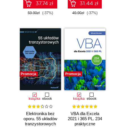
37.74 zł
31.44 zł
59.90zł
(-37%)
49.90zł
(-37%)
Promocja
Promocja
książka
ebook
książka
ebook
Elektronika bez
VBA dla Excela
oporu. 55 układów
2021 i 365 PL. 234
tranzystorowych
praktyczne