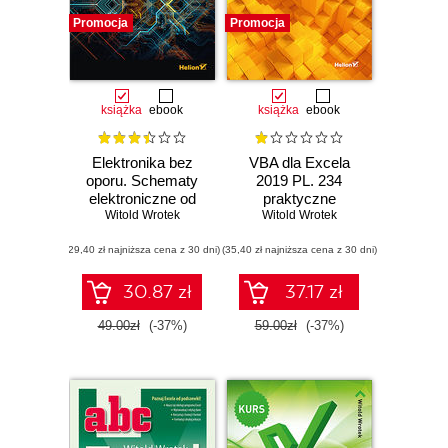
Promocja
Promocja
książka
ebook
książka
ebook
Elektronika bez
VBA dla Excela
oporu. Schematy
2019 PL. 234
elektroniczne od
praktyczne
Witold Wrotek
podstaw
Witold Wrotek
przykłady
(29,40 zł najniższa cena z 30 dni)
(35,40 zł najniższa cena z 30 dni)
30.87 zł
37.17 zł
49.00zł
(-37%)
59.00zł
(-37%)