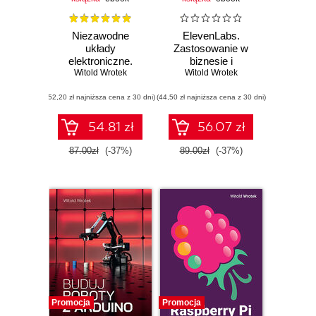
Niezawodne
ElevenLabs.
układy
Zastosowanie w
elektroniczne.
biznesie i
Witold Wrotek
Podręcznik
Witold Wrotek
twórczości
konstruktora
(52,20 zł najniższa cena z 30 dni)
(44,50 zł najniższa cena z 30 dni)
54.81 zł
56.07 zł
87.00zł
(-37%)
89.00zł
(-37%)
Promocja
Promocja