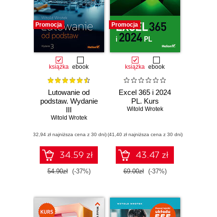
Promocja
Promocja
książka
ebook
książka
ebook
Lutowanie od
Excel 365 i 2024
podstaw. Wydanie
PL. Kurs
III
Witold Wrotek
Witold Wrotek
(32,94 zł najniższa cena z 30 dni)
(41,40 zł najniższa cena z 30 dni)
34.59 zł
43.47 zł
54.90zł
(-37%)
69.00zł
(-37%)