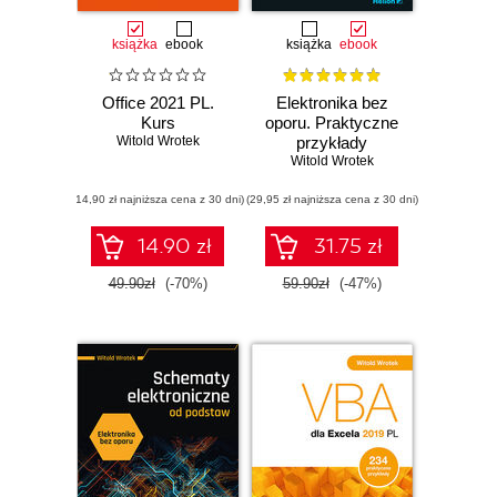
książka
ebook
książka
ebook
Office 2021 PL.
Elektronika bez
Kurs
oporu. Praktyczne
Witold Wrotek
przykłady
Witold Wrotek
(14,90 zł najniższa cena z 30 dni)
(29,95 zł najniższa cena z 30 dni)
14.90 zł
31.75 zł
49.90zł
(-70%)
59.90zł
(-47%)