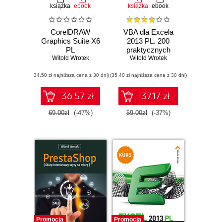
książka
ebook
książka
ebook
CorelDRAW
VBA dla Excela
Graphics Suite X6
2013 PL. 200
PL
praktycznych
Witold Wrotek
przykładów
Witold Wrotek
(34,50 zł najniższa cena z 30 dni)
(35,40 zł najniższa cena z 30 dni)
36.57 zł
37.17 zł
69.00zł
(-47%)
59.00zł
(-37%)
Promocja
Promocja