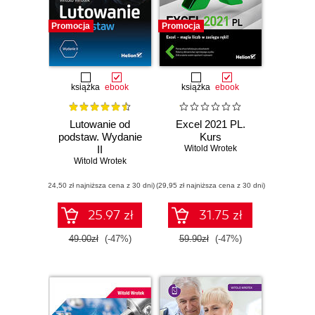
Promocja
Promocja
książka
ebook
książka
ebook
Lutowanie od
Excel 2021 PL.
podstaw. Wydanie
Kurs
II
Witold Wrotek
Witold Wrotek
(24,50 zł najniższa cena z 30 dni)
(29,95 zł najniższa cena z 30 dni)
25.97 zł
31.75 zł
49.00zł
(-47%)
59.90zł
(-47%)