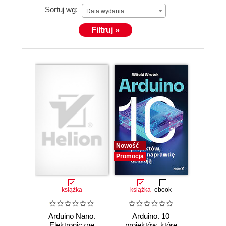
Sortuj wg:
Data wydania
Filtruj »
Nowość
Promocja
książka
książka
ebook
Arduino Nano.
Arduino. 10
Elektroniczne
projektów, które