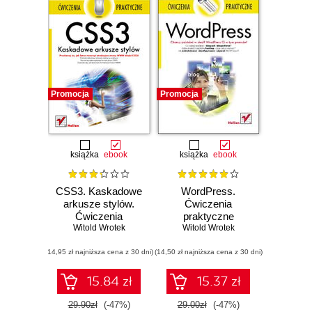
Promocja
Promocja
książka
ebook
książka
ebook
CSS3. Kaskadowe
WordPress.
arkusze stylów.
Ćwiczenia
Ćwiczenia
praktyczne
Witold Wrotek
praktyczne
Witold Wrotek
(14,95 zł najniższa cena z 30 dni)
(14,50 zł najniższa cena z 30 dni)
15.84 zł
15.37 zł
29.90zł
(-47%)
29.00zł
(-47%)