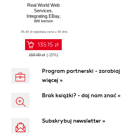
Real World Web
Services.
Integrating EBay,
Google, Amazon,
Will Iverson
FedEx and more
(95,40 zł najniższa cena z 30 dni)
135.15 zł
159.00 zł
(-15%)
Program partnerski - zarabiaj
więcej »
Brak książki? - daj nam znać »
Subskrybuj newsletter »