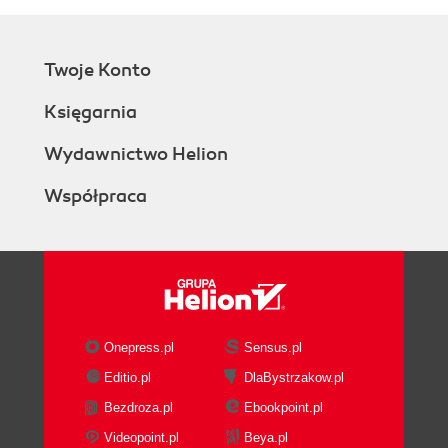
Twoje Konto
Księgarnia
Wydawnictwo Helion
Współpraca
Onepress.pl
Sensus.pl
Editio.pl
DlaBystrzakow.pl
Bezdroza.pl
Ebookpoint.pl
Videopoint.pl
Beya.pl