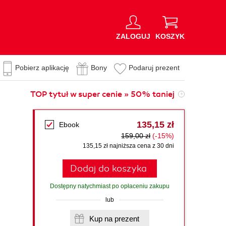
ZALOGUJ
KOSZYK
Pobierz aplikację
Bony
Podaruj prezent
TOP tytuł w super cenie » 50% taniej
135,15 zł
Ebook
159,00 zł
(-15%)
135,15 zł najniższa cena z 30 dni
Dodaj do koszyka
Dostępny natychmiast po opłaceniu zakupu
lub
Kup na prezent