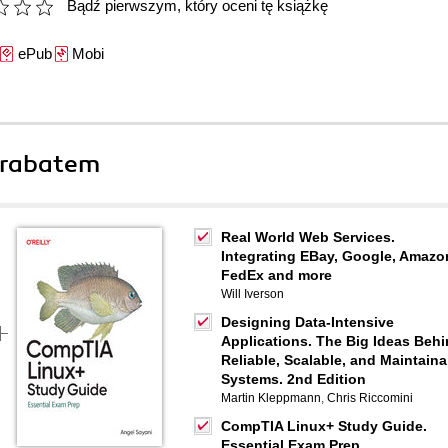
Bądź pierwszym, który oceni tę książkę
ePub
Mobi
 rabatem
Real World Web Services.
Integrating EBay, Google, Amazo
FedEx and more
Will Iverson
Designing Data-Intensive
Applications. The Big Ideas Beh
Reliable, Scalable, and Maintaina
Systems. 2nd Edition
Martin Kleppmann
,
Chris Riccomini
CompTIA Linux+ Study Guide.
Essential Exam Prep