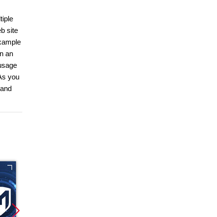
tiple
b site
example
in an
 usage
 As you
 and