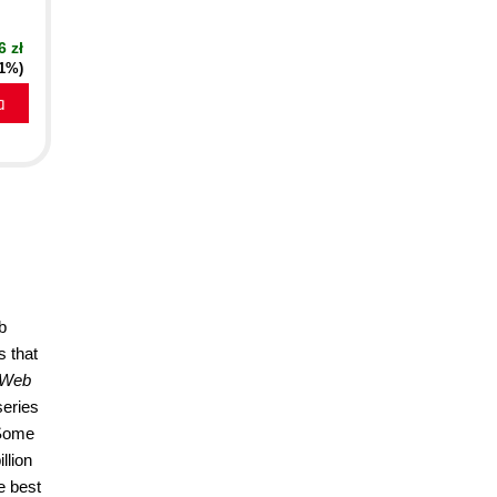
6 zł
21%)
a
b
s that
 Web
series
 Some
llion
e best