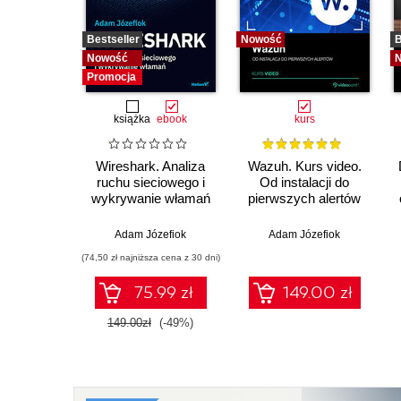
Bestseller
Nowość
B
Nowość
Promocja
książka
ebook
kurs
Wireshark. Analiza
Wazuh. Kurs video.
ruchu sieciowego i
Od instalacji do
wykrywanie włamań
pierwszych alertów
Adam Józefiok
Adam Józefiok
(74,50 zł najniższa cena z 30 dni)
75.99 zł
149.00 zł
149.00zł
(-49%)