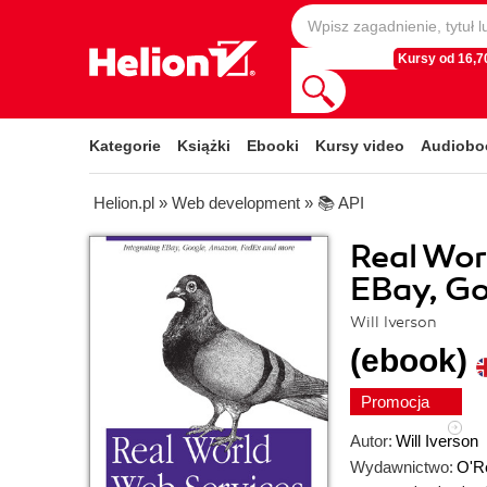
Kursy od 16,70
Kategorie
Książki
Ebooki
Kursy video
Audiobo
Helion.pl
»
Web development
»
📚 API
Real Wor
EBay, G
Will Iverson
(ebook)
Promocja
Autor:
Will Iverson
Wydawnictwo:
O'Re