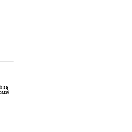
ub są
kazał