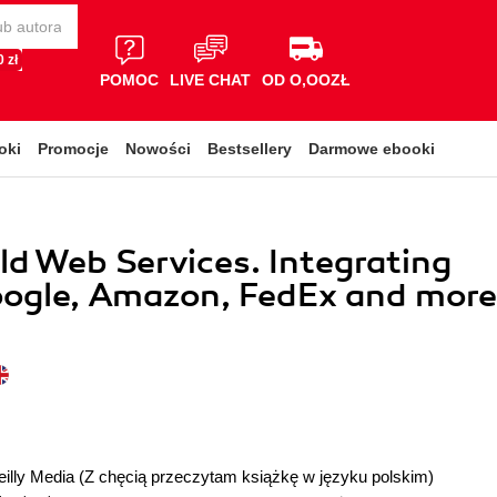
 zł
POMOC
LIVE CHAT
OD O,OOZŁ
oki
Promocje
Nowości
Bestsellery
Darmowe ebooki
ld Web Services. Integrating
oogle, Amazon, FedEx and more
illy Media
(Z chęcią przeczytam książkę w języku polskim)