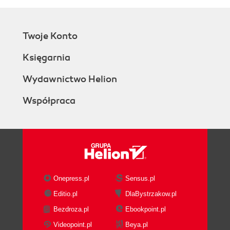
Twoje Konto
Księgarnia
Wydawnictwo Helion
Współpraca
Onepress.pl
Sensus.pl
Editio.pl
DlaBystrzakow.pl
Bezdroza.pl
Ebookpoint.pl
Videopoint.pl
Beya.pl