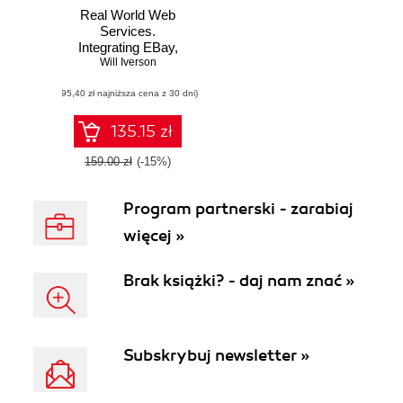
Real World Web
Services.
Integrating EBay,
Google, Amazon,
Will Iverson
FedEx and more
(95,40 zł najniższa cena z 30 dni)
135.15 zł
159.00 zł
(-15%)
Program partnerski - zarabiaj
więcej »
Brak książki? - daj nam znać »
Subskrybuj newsletter »