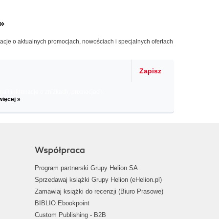
»
macje o aktualnych promocjach, nowościach i specjalnych ofertach
Zapisz
il informacje o zniżkach, promocjach
więcej »
Współpraca
Program partnerski Grupy Helion SA
Sprzedawaj książki Grupy Helion (eHelion.pl)
Zamawiaj książki do recenzji (Biuro Prasowe)
BIBLIO Ebookpoint
Custom Publishing - B2B