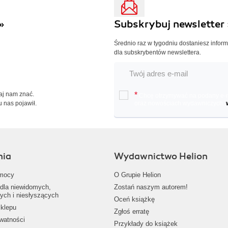
»
Subskrybuj newsletter 
Średnio raz w tygodniu dostaniesz infor
dla subskrybentów newslettera.
Daj nam znać.
*
Chcę otrzymywać na podany e-ma
u nas pojawił.
oraz nowościach wydawniczych.
nia
Wydawnictwo Helion
mocy
O Grupie Helion
dla niewidomych,
Zostań naszym autorem!
ych i niesłyszących
Oceń książkę
klepu
Zgłoś erratę
ywatności
Przykłady do książek