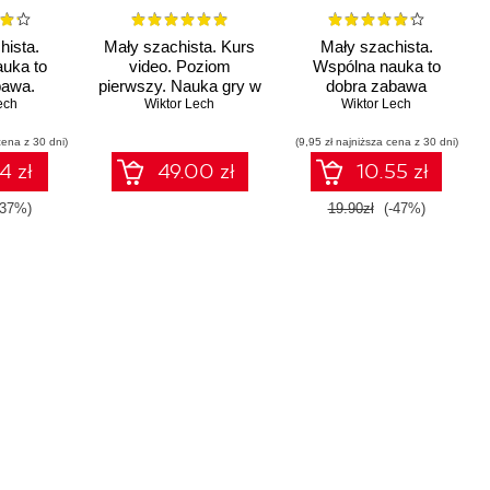
hista.
Mały szachista. Kurs
Mały szachista.
uka to
video. Poziom
Wspólna nauka to
bawa.
pierwszy. Nauka gry w
dobra zabawa
zszerzone
ech
szachy dla dzieci
Wiktor Lech
Wiktor Lech
cena z 30 dni)
(9,95 zł najniższa cena z 30 dni)
4 zł
49.00 zł
10.55 zł
-37%)
19.90zł
(-47%)