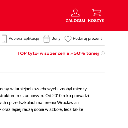
ZALOGUJ
KOSZYK
Pobierz aplikację
Bony
Podaruj prezent
TOP tytuł w super cenie » 50% taniej
kcesy w turniejach szachowych, zdobył między
instruktorem szachowym. Od 2010 roku prowadzi
ch i przedszkolach na terenie Wrocławia i
 oraz lepiej radzą sobie w szkole, lecz także