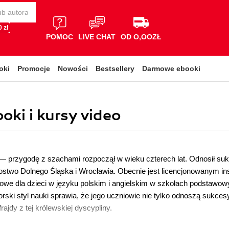
 zł
POMOC
LIVE CHAT
OD O,OOZŁ
oki
Promocje
Nowości
Bestsellery
Darmowe ebooki
oki i kursy video
— przygodę z szachami rozpoczął w wieku czterech lat. Odnosił su
zostwo Dolnego Śląska i Wrocławia. Obecnie jest licencjonowanym 
owe dla dzieci w języku polskim i angielskim w szkołach podstawowy
orski styl nauki sprawia, że jego uczniowie nie tylko odnoszą sukcesy
frajdy z tej królewskiej dyscypliny.