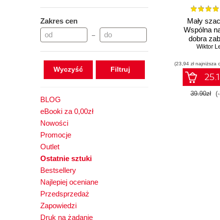
Zakres cen
Mały szac
Wspólna na
–
dobra za
Wydanie II ro
Wiktor L
(23,94 zł najniższa 
Wyczyść
25.1
39.90zł
(
BLOG
eBooki za 0,00zł
Nowości
Promocje
Outlet
Ostatnie sztuki
Bestsellery
Najlepiej oceniane
Przedsprzedaż
Zapowiedzi
Druk na żądanie