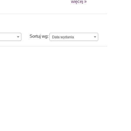
więcej »
Data wydania
Sortuj wg:
Data wydania