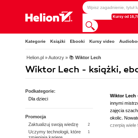
Kursy od 16,70
Kategorie
Książki
Ebooki
Kursy video
Audiobo
Helion.pl
» Autorzy
» 📚
Wiktor Lech
Wiktor Lech - książki, ebo
Podkategorie:
Wiktor Lech
Dla dzieci
innymi mistr
zajęcia szach
Promocja
okolic. Nowat
Zaktualizuj swoją wiedzę
2
czerpią wiele 
Uczymy technologii, które
1
zmieniają karierę