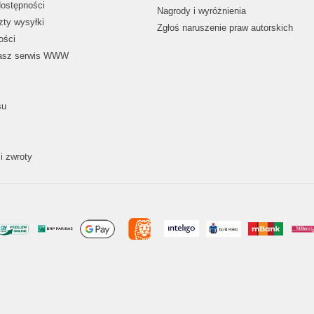
dostępności
Nagrody i wyróżnienia
zty wysyłki
Zgłoś naruszenie praw autorskich
ości
nasz serwis WWW
su
i zwroty