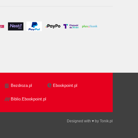
Bezdroza.pl
Ebookpoint.pl
Biblio.Ebookpoint.pl
Designed with ♥ by
Tonik.pl