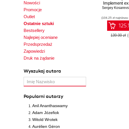
Nowości
Implement exp
Sergey Kosarevs
techniques f
Promocje
performance 
Outlet
(104,25 zł najniższa
with Vulkan 
Ostatnie sztuki
Editio
125.
Bestsellery
139.00 zł
Najlepiej oceniane
Przedsprzedaż
Zapowiedzi
Druk na żądanie
Wyszukaj autora
Popularni autorzy
Anil Ananthaswamy
Adam Józefiok
Witold Wrotek
Aurélien Géron