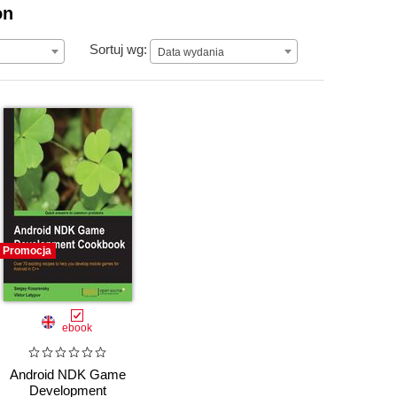
on
Data wydania
Sortuj wg:
Data wydania
Promocja
ebook
Android NDK Game
Development