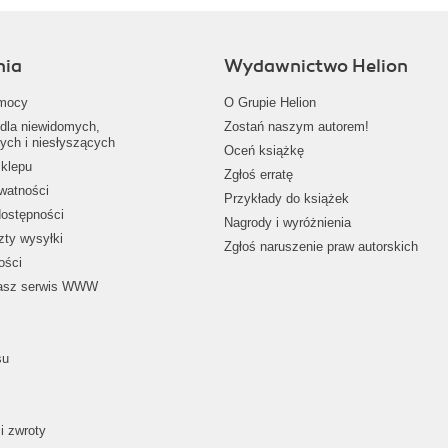
nia
Wydawnictwo Helion
mocy
O Grupie Helion
dla niewidomych,
Zostań naszym autorem!
ych i niesłyszących
Oceń książkę
klepu
Zgłoś erratę
ywatności
Przykłady do książek
dostępności
Nagrody i wyróżnienia
zty wysyłki
Zgłoś naruszenie praw autorskich
ości
nasz serwis WWW
su
i zwroty