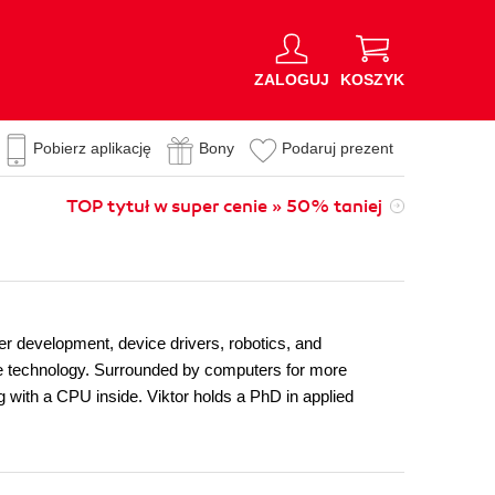
ZALOGUJ
KOSZYK
Pobierz aplikację
Bony
Podaruj prezent
TOP tytuł w super cenie » 50% taniej
er development, device drivers, robotics, and
le technology. Surrounded by computers for more
g with a CPU inside. Viktor holds a PhD in applied