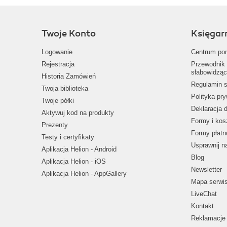
Twoje Konto
Księgar
Logowanie
Centrum po
Rejestracja
Przewodnik 
słabowidząc
Historia Zamówień
Regulamin s
Twoja biblioteka
Polityka pr
Twoje półki
Deklaracja 
Aktywuj kod na produkty
Formy i kos
Prezenty
Formy płatn
Testy i certyfikaty
Usprawnij 
Aplikacja Helion - Android
Blog
Aplikacja Helion - iOS
Newsletter
Aplikacja Helion - AppGallery
Mapa serwi
LiveChat
Kontakt
Reklamacje 