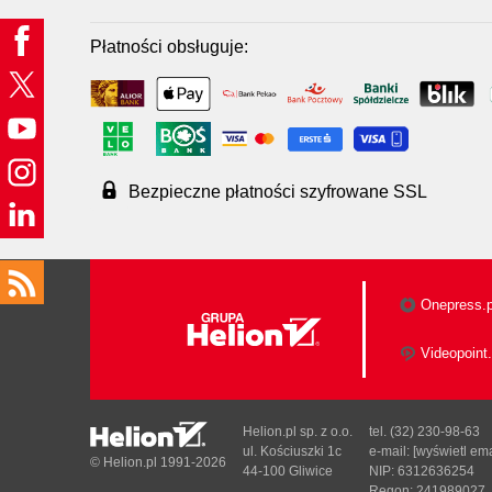
Płatności obsługuje:
Bezpieczne płatności szyfrowane SSL
Onepress.p
Videopoint.
Helion.pl sp. z o.o.
tel. (32) 230-98-63
ul. Kościuszki 1c
e-mail:
[wyświetl ema
© Helion.pl 1991-2026
44-100 Gliwice
NIP: 6312636254
Regon: 241989027