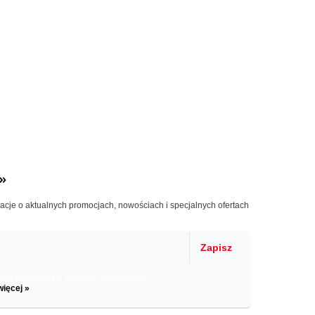
»
macje o aktualnych promocjach, nowościach i specjalnych ofertach
Zapisz
il informacje o zniżkach, promocjach
więcej »