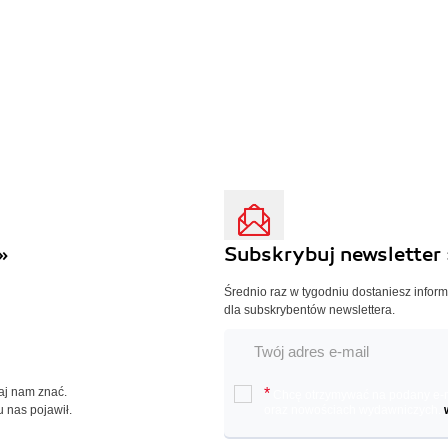
»
Subskrybuj newsletter 
Średnio raz w tygodniu dostaniesz infor
dla subskrybentów newslettera.
Daj nam znać.
*
Chcę otrzymywać na podany e-ma
u nas pojawił.
oraz nowościach wydawniczych.