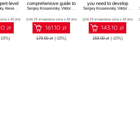
ert-level
comprehensive guide to
you need to develop
ky
or high-
,
Alexey Medvedev
Sergey Kosarevsky
exploring rendering
,
Viktor Latypov
,
,
Viktor Latypov
Anton Kaplanyan
Sergey Kosarevsky
portable, highly-
,
Viktor Latypov
graphics
algorithms in modern
functional Android
 cena z 30 dni)
- Second
(134,25 zł najniższa cena z 30 dni)
OpenGL and Vulkan
(119,25 zł najniższa cena z 30 dni)
applications using NDK
n
10 zł
161.10 zł
143.10 zł
(-10%)
179.00 zł
(-10%)
159.00 zł
(-10%)