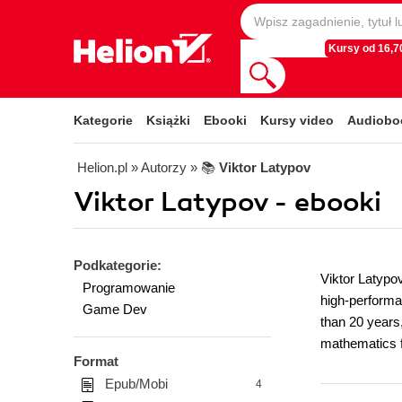
Kursy od 16,70
Kategorie
Książki
Ebooki
Kursy video
Audiobo
Helion.pl
» Autorzy
» 📚
Viktor Latypov
Viktor Latypov - ebooki
Podkategorie:
Viktor Latypo
Programowanie
high-performa
Game Dev
than 20 years,
mathematics f
Format
Epub/Mobi
4