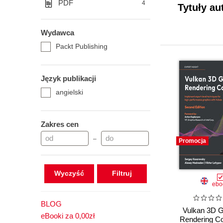
PDF
4
Tytuły au
Wydawca
Packt Publishing
Język publikacji
angielski
Zakres cen
–
Promocja
Wyczyść
ebo
BLOG
Vulkan 3D G
eBooki za 0,00zł
Rendering C