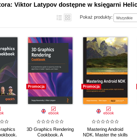
tora: Viktor Latypov dostępne w księgarni Heli
Pokaż produkty:
Wszystkie
Promocja
Promocja
ok
ebook
ebook
raphics
3D Graphics Rendering
Mastering Android
ookbook.
Cookbook. A
NDK. Master the skills