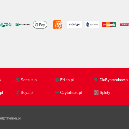
l
Sensus.pl
Editio.pl
DlaBystrzakow.pl
pl
Beya.pl
Czytalisek.pl
Sploty
il]@helion.pl