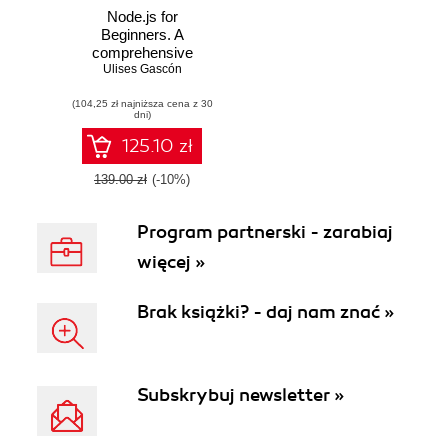
Node.js for
Beginners. A
comprehensive
guide to building
Ulises Gascón
efficient, full-
(104,25 zł najniższa cena z 30
featured web
dni)
applications with
Node.js
125.10 zł
139.00 zł
(-10%)
Program partnerski - zarabiaj
więcej »
Brak książki? - daj nam znać »
Subskrybuj newsletter »