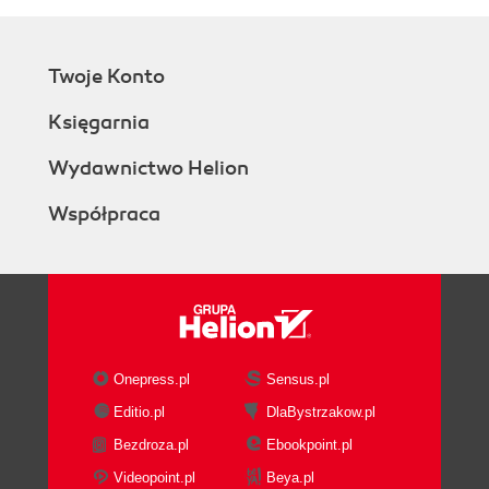
Twoje Konto
Księgarnia
Wydawnictwo Helion
Współpraca
Onepress.pl
Sensus.pl
Editio.pl
DlaBystrzakow.pl
Bezdroza.pl
Ebookpoint.pl
Videopoint.pl
Beya.pl