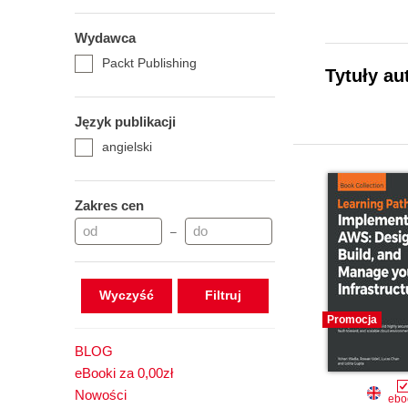
Wydawca
Packt Publishing
Tytuły au
Język publikacji
angielski
Zakres cen
–
Wyczyść
Promocja
BLOG
eBooki za 0,00zł
Nowości
ebo