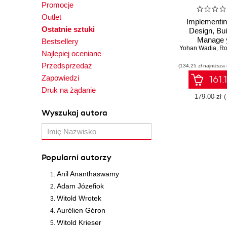
Promocje
Outlet
Implementi
Ostatnie sztuki
Design, Bui
Manage 
Bestsellery
Infrastructure
Yohan Wadia
,
Ro
Najlepiej oceniane
AWS features
Przedsprzedaż
(134,25 zł najniższa
highly secure
tolerant, and
Zapowiedzi
161.
cloud envir
Druk na żądanie
179.00 zł
Wyszukaj autora
Popularni autorzy
Anil Ananthaswamy
Adam Józefiok
Witold Wrotek
Aurélien Géron
Witold Krieser