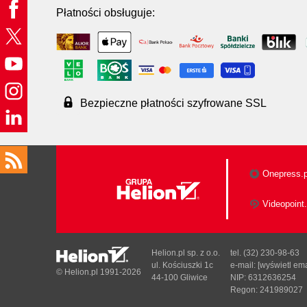
Płatności obsługuje:
Bezpieczne płatności szyfrowane SSL
Onepress.p
Videopoint.
Helion.pl sp. z o.o.
tel. (32) 230-98-63
ul. Kościuszki 1c
e-mail:
[wyświetl ema
© Helion.pl 1991-2026
44-100 Gliwice
NIP: 6312636254
Regon: 241989027