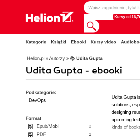
Kursy od 16,70
Kategorie
Książki
Ebooki
Kursy video
Audiobo
Helion.pl
» Autorzy
» 📚
Udita Gupta
Udita Gupta - ebooki
Podkategorie:
Udita Gupta i
DevOps
solutions, es
designing reu
Format
upcoming techn
Epub/Mobi
2
kinds of books
PDF
2