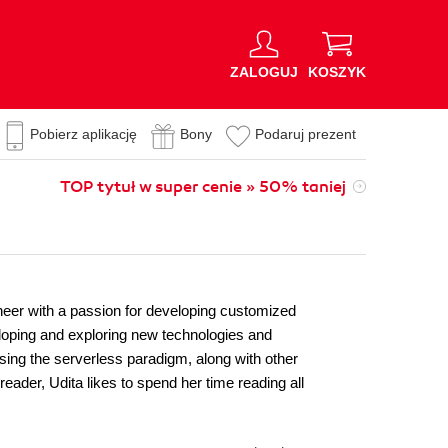
ZALOGUJ
KOSZYK
Pobierz aplikację
Bony
Podaruj prezent
TOP tytuł w super cenie » 50% taniej
neer with a passion for developing customized
loping and exploring new technologies and
sing the serverless paradigm, along with other
ader, Udita likes to spend her time reading all