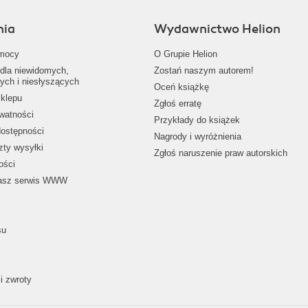
nia
Wydawnictwo Helion
mocy
O Grupie Helion
dla niewidomych,
Zostań naszym autorem!
ych i niesłyszących
Oceń książkę
klepu
Zgłoś erratę
ywatności
Przykłady do książek
dostępności
Nagrody i wyróżnienia
zty wysyłki
Zgłoś naruszenie praw autorskich
ości
nasz serwis WWW
su
i zwroty