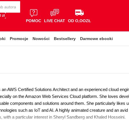
 zł
POMOC
LIVE CHAT
OD O,OOZŁ
oki
Promocje
Nowości
Bestsellery
Darmowe ebooki
s an AWS Certified Solutions Architect and an experienced cloud engi
pecially on the Amazon Web Services Cloud platform. She loves deve
sable components and solutions around them. She particularly likes u
ologies such as IoT and AI. A highly animated creature and an avid re
, with a particular interest in Sheryl Sandberg and Khaled Hosseini.