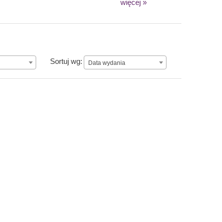
więcej »
Data wydania
Sortuj wg:
Data wydania