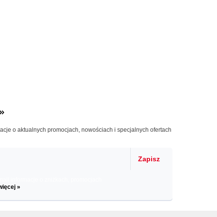
»
macje o aktualnych promocjach, nowościach i specjalnych ofertach
Zapisz
il informacje o zniżkach, promocjach
więcej »