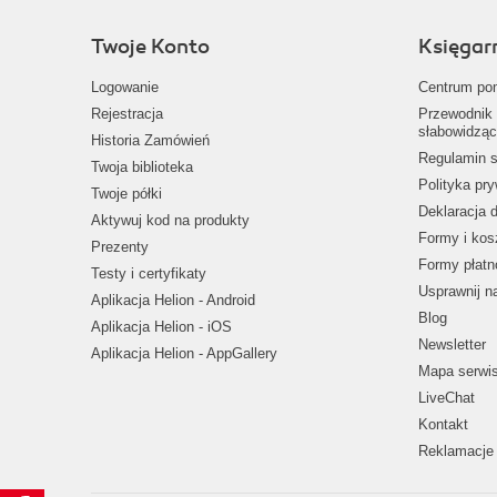
Twoje Konto
Księgar
Logowanie
Centrum po
Rejestracja
Przewodnik 
słabowidząc
Historia Zamówień
Regulamin s
Twoja biblioteka
Polityka pr
Twoje półki
Deklaracja 
Aktywuj kod na produkty
Formy i kos
Prezenty
Formy płatn
Testy i certyfikaty
Usprawnij 
Aplikacja Helion - Android
Blog
Aplikacja Helion - iOS
Newsletter
Aplikacja Helion - AppGallery
Mapa serwi
LiveChat
Kontakt
Reklamacje 