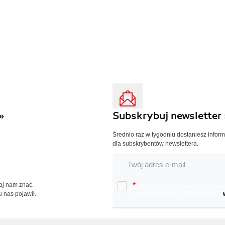
»
Subskrybuj newsletter 
Średnio raz w tygodniu dostaniesz infor
dla subskrybentów newslettera.
Daj nam znać.
*
Chcę otrzymywać na podany e-ma
u nas pojawił.
oraz nowościach wydawniczych.