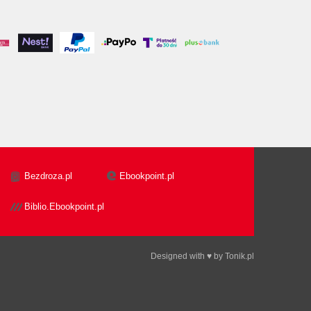
Bezdroza.pl
Ebookpoint.pl
Biblio.Ebookpoint.pl
Designed with ♥ by
Tonik.pl