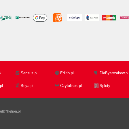
l
Sensus.pl
Editio.pl
DlaBystrzakow.pl
pl
Beya.pl
Czytalisek.pl
Sploty
il]@helion.pl