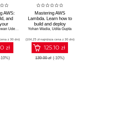
ng AWS:
Mastering AWS
ld, and
Lambda. Learn how to
your
build and deploy
. Leverage
wan Udell
,
Lucas Chan
serverless applications
Yohan Wadia
,
Udita Gupta
,
Udita Gupta
 to build
 cena z 30 dni)
, fault-
(104,25 zł najniższa cena z 30 dni)
 scalable
10 zł
125.10 zł
onments
(-10%)
139.00 zł
(-10%)