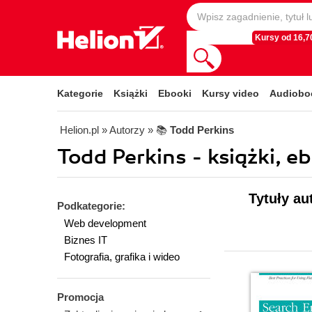
Kursy od 16,70
Kategorie
Książki
Ebooki
Kursy video
Audiobo
Helion.pl
» Autorzy
» 📚
Todd Perkins
Todd Perkins - książki, e
Tytuły au
Podkategorie:
Web development
Biznes IT
Fotografia, grafika i wideo
Promocja