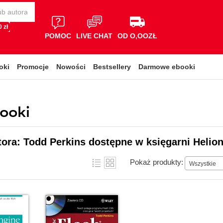
 zł
POMOC
LIVE CHAT
OD O,OOZŁ
oki
Promocje
Nowości
Bestsellery
Darmowe ebooki
booki
tora: Todd Perkins dostępne w księgarni Helio
Pokaż produkty:
Wszystkie