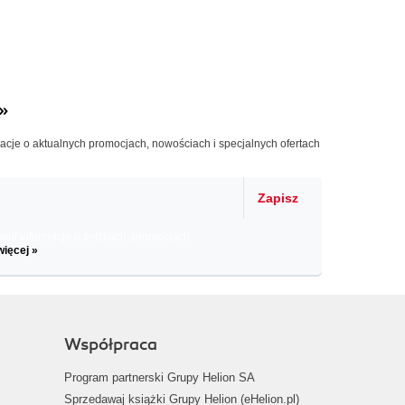
»
macje o aktualnych promocjach, nowościach i specjalnych ofertach
Zapisz
il informacje o zniżkach, promocjach
więcej »
Współpraca
Program partnerski Grupy Helion SA
Sprzedawaj książki Grupy Helion (eHelion.pl)