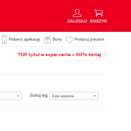
ZALOGUJ
KOSZYK
Pobierz aplikację
Bony
Podaruj prezent
TOP tytuł w super cenie » 50% taniej
n
Data wydania
Sortuj wg:
Data wydania