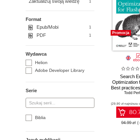
Zaktualizuj swoją wiedzę
1
Format
Epub/Mobi
1
Promocja
PDF
1
Wydawca
ebo
Helion
Adobe Developer Library
Search E
Optimization f
Best practices
Serie
Flash on t
Todd Per
(29,90 zł najniższa 
80.7
Biblia
94.99 zł
(
Język publikacji