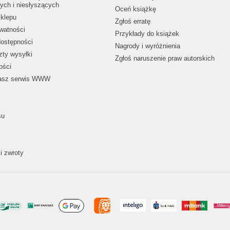
ych i niesłyszących
Oceń książkę
klepu
Zgłoś erratę
ywatności
Przykłady do książek
dostępności
Nagrody i wyróżnienia
zty wysyłki
Zgłoś naruszenie praw autorskich
ości
nasz serwis WWW
su
i zwroty