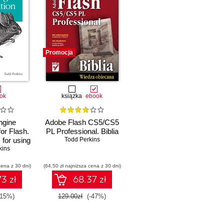
Promocja
ok
książka
ebook
ngine
Adobe Flash CS5/CS5
or Flash.
PL Professional. Biblia
 for using
Todd Perkins
he web
kins
cena z 30 dni)
(64,50 zł najniższa cena z 30 dni)
3 zł
68.37 zł
-15%)
129.00zł
(-47%)