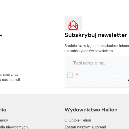
»
Subskrybuj newsletter 
Średnio raz w tygodniu dostaniesz infor
dla subskrybentów newslettera.
Daj nam znać.
*
Chcę otrzymywać na podany e-ma
u nas pojawił.
oraz nowościach wydawniczych.
nia
Wydawnictwo Helion
mocy
O Grupie Helion
dla niewidomych,
Zostań naszym autorem!