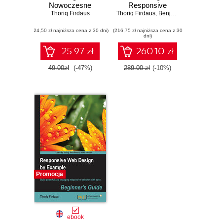
Nowoczesne
Responsive
strony WWW na
Thoriq Firdaus
Thoriq Firdaus
Websites. One-
,
Benjamin LaGrone
,
Ben
przykładach
stop guide for
(24,50 zł najniższa cena z 30 dni)
(216,75 zł najniższa cena z 30
Responsive Web
dni)
Design
25.97 zł
260.10 zł
49.00zł
(-47%)
289.00 zł
(-10%)
Promocja
ebook