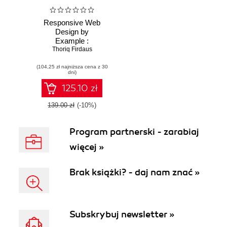
Responsive Web
Design by
Example :
Beginner's Guide -
Thoriq Firdaus
Second Edition.
(104,25 zł najniższa cena z 30
Build powerful and
dni)
engaging
responsive
125.10 zł
websites with ease
- Second Edition
139.00 zł
(-10%)
Program partnerski - zarabiaj
więcej »
Brak książki? - daj nam znać »
Subskrybuj newsletter »