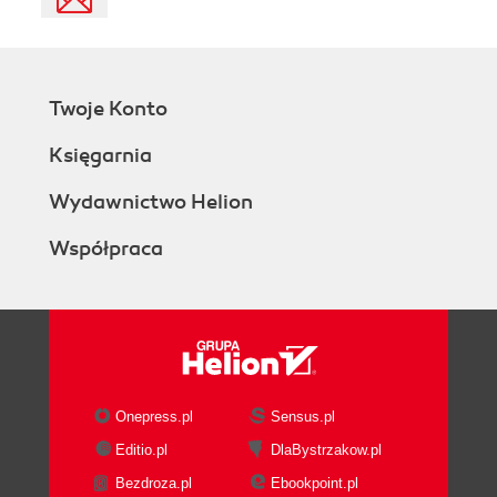
Twoje Konto
Księgarnia
Wydawnictwo Helion
Współpraca
Onepress.pl
Sensus.pl
Editio.pl
DlaBystrzakow.pl
Bezdroza.pl
Ebookpoint.pl