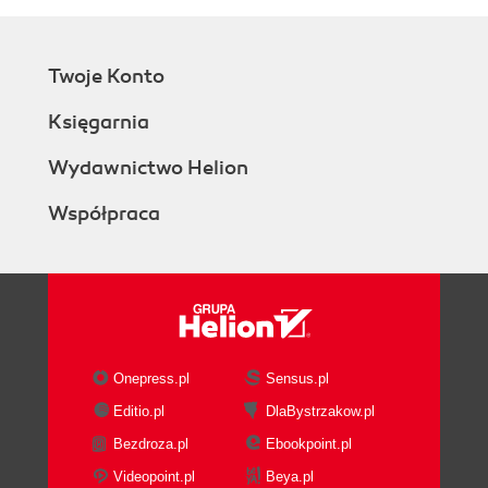
Twoje Konto
Księgarnia
Wydawnictwo Helion
Współpraca
Onepress.pl
Sensus.pl
Editio.pl
DlaBystrzakow.pl
Bezdroza.pl
Ebookpoint.pl
Videopoint.pl
Beya.pl