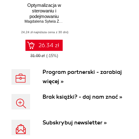
Optymalizacja w
sterowaniu i
podejmowaniu
decyzji
Magdalena Sylwia Żurawska
,
Teresa Zielińska
(24,24 zł najniższa cena z 30 dni)
26.34 zł
31.00 zł
(-15%)
Program partnerski - zarabiaj
więcej »
Brak książki? - daj nam znać »
Subskrybuj newsletter »