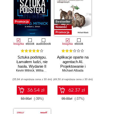
Promocja
Bestseller
Nowość
Promocja
książka
ebook
audiobook
książka
ebook
Sztuka podstępu.
Aplikacje oparte na
Łamałem ludzi, nie
agentach AI.
hasła. Wydanie II
Projektowanie i
Kevin Mitnick
,
William L. Simon
Michael Albada
wdrażanie
systemów
(35,94 zł najniższa cena z 30 dni)
(49,50 zł najniższa cena z 30 dni)
wieloagentowych
36.54 zł
62.37 zł
59.90zł
(-39%)
99.00zł
(-37%)