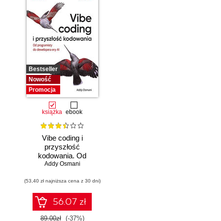
Bestseller
Nowość
Promocja
książka
ebook
Vibe coding i
przyszłość
kodowania. Od
programisty do
Addy Osmani
dewelopera ery AI
(53,40 zł najniższa cena z 30 dni)
56.07 zł
89.00zł
(-37%)