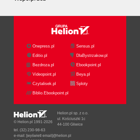
Onepress.pl
Sensus.pl
Editio.pl
DlaBystrzakow.pl
Bezdroza.pl
Ebookpoint.pl
Videopoint.pl
Beya.pl
Czytalisek.pl
Sploty
Biblio.Ebookpoint.pl
Helion.pl sp. z o.o.
ul. Kościuszki 1c
© Helion.pl 1991-2026
44-100 Gliwice
tel. (32) 230-98-63
e-mail:
[wyświetl email]@helion.pl