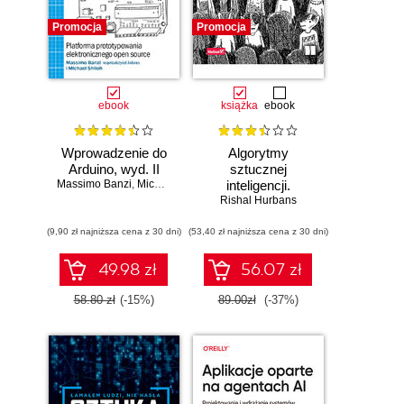
Promocja
Promocja
ebook
książka
ebook
Wprowadzenie do
Algorytmy
Arduino, wyd. II
sztucznej
Massimo Banzi
,
Michael Shiloh
inteligencji.
Rishal Hurbans
Ilustrowany
przewodnik
(9,90 zł najniższa cena z 30 dni)
(53,40 zł najniższa cena z 30 dni)
49.98 zł
56.07 zł
58.80 zł
(-15%)
89.00zł
(-37%)