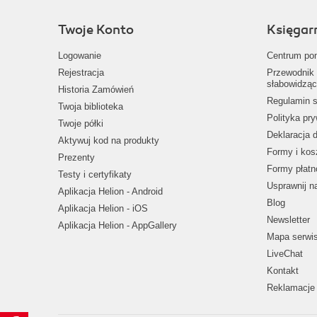
Twoje Konto
Księgar
Logowanie
Centrum po
Rejestracja
Przewodnik 
słabowidząc
Historia Zamówień
Regulamin s
Twoja biblioteka
Polityka pr
Twoje półki
Deklaracja 
Aktywuj kod na produkty
Formy i kos
Prezenty
Formy płatn
Testy i certyfikaty
Usprawnij 
Aplikacja Helion - Android
Blog
Aplikacja Helion - iOS
Newsletter
Aplikacja Helion - AppGallery
Mapa serwi
LiveChat
Kontakt
Reklamacje 