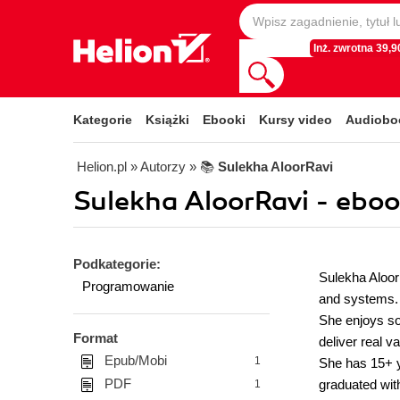
Inż. zwrotna 39,90
Kategorie
Książki
Ebooki
Kursy video
Audiobo
Helion.pl
» Autorzy
» 📚
Sulekha AloorRavi
Sulekha AloorRavi - eboo
Podkategorie:
Sulekha Aloor
Programowanie
and systems. H
She enjoys so
Format
deliver real va
Epub/Mobi
1
She has 15+ y
PDF
graduated wit
1