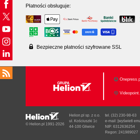
Płatności obsługuje:
Bezpieczne płatności szyfrowane SSL
Onepress.p
Videopoint.
Helion.pl sp. z o.o.
tel. (32) 230-98-63
ul. Kościuszki 1c
e-mail:
[wyświetl ema
© Helion.pl 1991-2026
44-100 Gliwice
NIP: 6312636254
Regon: 241989027