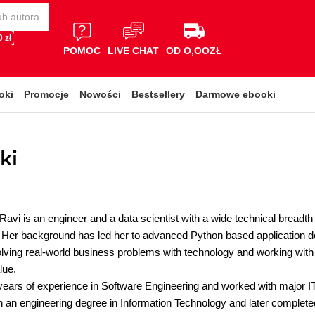
 zł
POMOC
LIVE CHAT
OD O,OOZŁ
oki
Promocje
Nowości
Bestsellery
Darmowe ebooki
ki
Ravi is an engineer and a data scientist with a wide technical bread
er background has led her to advanced Python based application develo
lving real-world business problems with technology and working with
lue.
ears of experience in Software Engineering and worked with major IT
h an engineering degree in Information Technology and later complete