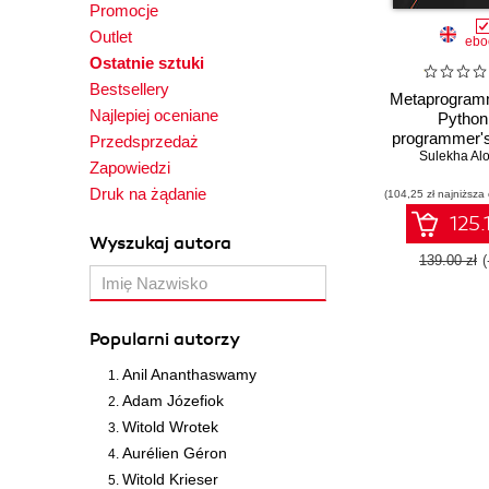
Promocje
Outlet
ebo
Ostatnie sztuki
Bestsellery
Metaprogramm
Najlepiej oceniane
Python
programmer's
Przedsprzedaż
writing reusab
Sulekha Alo
Zapowiedzi
build sm
Druk na żądanie
(104,25 zł najniższa
applicat
125.
Wyszukaj autora
139.00 zł
Popularni autorzy
Anil Ananthaswamy
Adam Józefiok
Witold Wrotek
Aurélien Géron
Witold Krieser