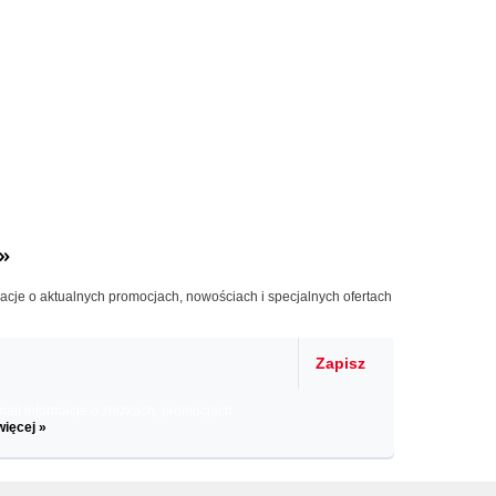
»
macje o aktualnych promocjach, nowościach i specjalnych ofertach
Zapisz
il informacje o zniżkach, promocjach
więcej »