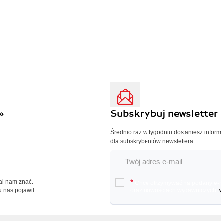
»
Subskrybuj newsletter 
Średnio raz w tygodniu dostaniesz infor
dla subskrybentów newslettera.
Daj nam znać.
*
Chcę otrzymywać na podany e-ma
u nas pojawił.
oraz nowościach wydawniczych.