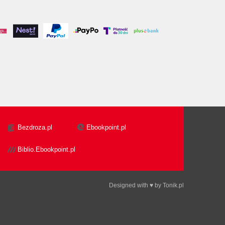
Bezdroza.pl
Ebookpoint.pl
Biblio.Ebookpoint.pl
Designed with ♥ by
Tonik.pl