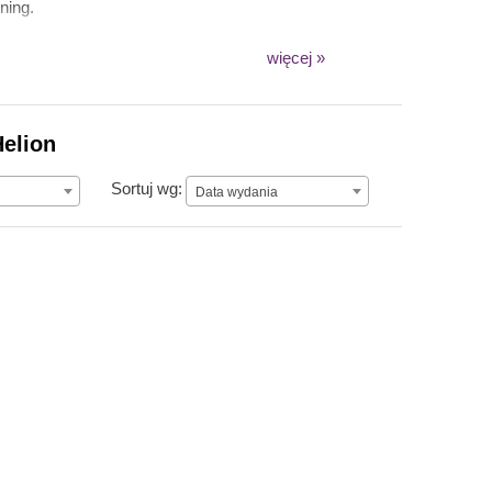
ning.
więcej »
Helion
Data wydania
Sortuj wg:
Data wydania