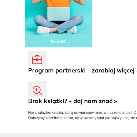
Program partnerski - zarabiaj więcej 
Brak książki? - daj nam znać »
Nie znalazłeś książki, którą powinniśmy mieć w naszej ofercie? 
Dołożymy wszelkich starań, by wskazany tytuł jak najszybciej się 