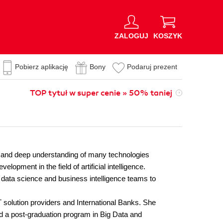
ZALOGUJ
KOSZYK
Pobierz aplikację
Bony
Podaruj prezent
TOP tytuł w super cenie » 50% taniej
th and deep understanding of many technologies
pment in the field of artificial intelligence.
 data science and business intelligence teams to
 solution providers and International Banks. She
d a post-graduation program in Big Data and