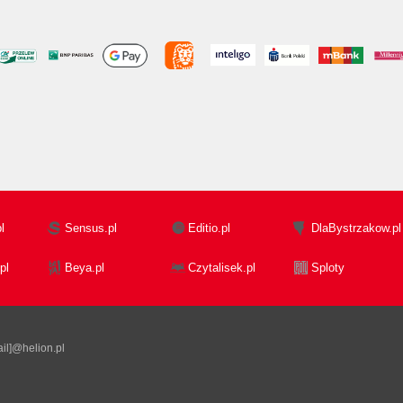
l
Sensus.pl
Editio.pl
DlaBystrzakow.pl
pl
Beya.pl
Czytalisek.pl
Sploty
il]@helion.pl