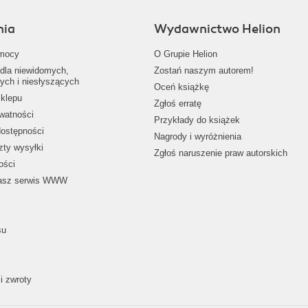
nia
Wydawnictwo Helion
mocy
O Grupie Helion
dla niewidomych,
Zostań naszym autorem!
ych i niesłyszących
Oceń książkę
klepu
Zgłoś erratę
ywatności
Przykłady do książek
dostępności
Nagrody i wyróżnienia
zty wysyłki
Zgłoś naruszenie praw autorskich
ości
nasz serwis WWW
su
i zwroty