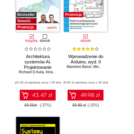
Bestseller
Promocja
Nowość
Promocja
książka
ebook
ebook
Architektura
Wprowadzenie do
systemów AI.
Arduino, wyd. II
Projektowanie
Massimo Banzi
,
Michael Shiloh
Richard D Avila
skalowalnego i
,
Imran Ahmad
niezawodnego
(41,40 zł najniższa cena z 30 dni)
oprogramowania
(9,90 zł najniższa cena z 30 dni)
43.47 zł
49.98 zł
69.00zł
(-37%)
58.80 zł
(-15%)