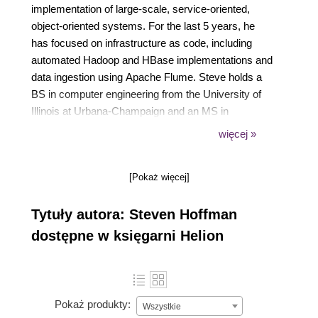
implementation of large-scale, service-oriented,
object-oriented systems. For the last 5 years, he
has focused on infrastructure as code, including
automated Hadoop and HBase implementations and
data ingestion using Apache Flume. Steve holds a
BS in computer engineering from the University of
Illinois at Urbana-Champaign and an MS in
computer science from DePaul University. He is
więcej »
currently a senior principal engineer at Orbitz
Worldwide (https://orbitz.com/). More information on
[Pokaż więcej]
Steve can be found at https://bit.ly/bacoboy and on
Twitter at @bacoboy. This is the first update to
Tytuły autora: Steven Hoffman
Steve's first book, Apache Flume: Distributed Log
Collection for Hadoop, Packt Publishing.
dostępne w księgarni Helion
Pokaż produkty:
Wszystkie