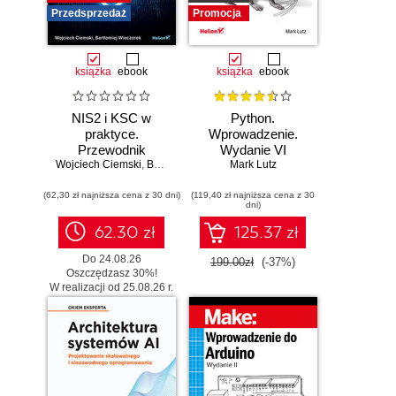
Przedsprzedaż
Promocja
książka
ebook
książka
ebook
NIS2 i KSC w
Python.
praktyce.
Wprowadzenie.
Przewodnik
Wydanie VI
Wojciech Ciemski
wdrożeniowy dla
,
Bartłomiej Wieczorek
Mark Lutz
organizacji
(62,30 zł najniższa cena z 30 dni)
(119,40 zł najniższa cena z 30
dni)
62.30 zł
125.37 zł
Do 24.08.26
199.00zł
(-37%)
Oszczędzasz 30%!
W realizacji od 25.08.26 r.