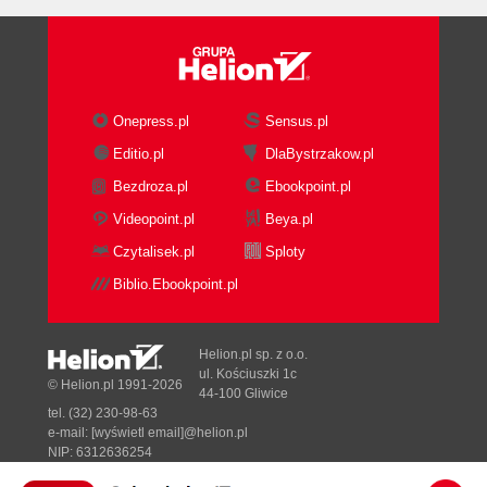
Onepress.pl
Sensus.pl
Editio.pl
DlaBystrzakow.pl
Bezdroza.pl
Ebookpoint.pl
Videopoint.pl
Beya.pl
Czytalisek.pl
Sploty
Biblio.Ebookpoint.pl
Helion.pl sp. z o.o.
ul. Kościuszki 1c
© Helion.pl 1991-2026
44-100 Gliwice
tel. (32) 230-98-63
e-mail:
[wyświetl email]@helion.pl
NIP: 6312636254
Regon: 241989027