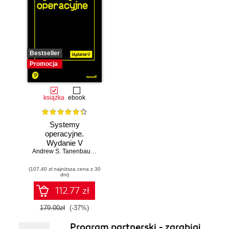
Bestseller
Promocja
książka
ebook
Systemy
operacyjne.
Wydanie V
Andrew S. Tanenbaum
,
Herbert Bos
(107,40 zł najniższa cena z 30
dni)
112.77 zł
179.00zł
(-37%)
Program partnerski - zarabiaj