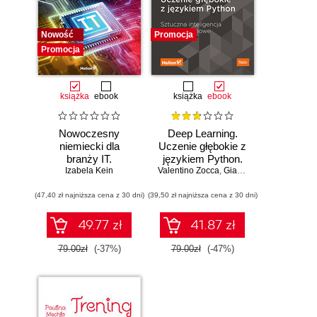
Nowość
Promocja
Promocja
książka
ebook
książka
ebook
Nowoczesny
Deep Learning.
niemiecki dla
Uczenie głębokie z
branży IT.
językiem Python.
Praktyczne
Izabela Kein
Valentino Zocca
Sztuczna
,
Gianmario Spacagna
,
D
przykłady i
inteligencja i sieci
(47,40 zł najniższa cena z 30 dni)
ćwiczenia
(39,50 zł najniższa cena z 30 dni)
neuronowe
49.77 zł
41.87 zł
79.00zł
(-37%)
79.00zł
(-47%)