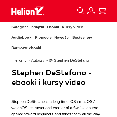
Kategorie
Książki
Ebooki
Kursy video
Audiobooki
Promocje
Nowości
Bestsellery
Darmowe ebooki
Helion.pl
» Autorzy
» 📚
Stephen DeStefano
Stephen DeStefano -
ebooki i kursy video
Stephen DeStefano is a long-time iOS / macOS /
watchOS instructor and creator of a SwiftUI course
geared toward beginners and takes them all the way