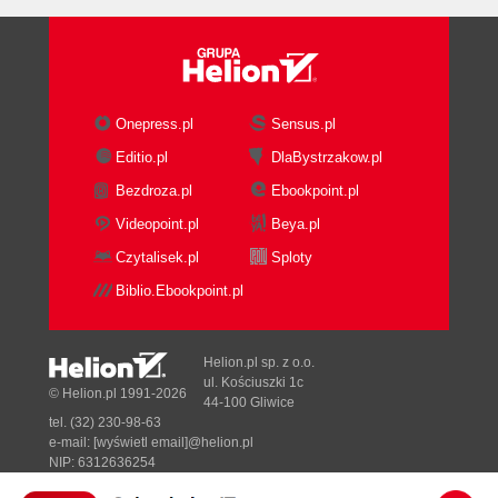
Onepress.pl
Sensus.pl
Editio.pl
DlaBystrzakow.pl
Bezdroza.pl
Ebookpoint.pl
Videopoint.pl
Beya.pl
Czytalisek.pl
Sploty
Biblio.Ebookpoint.pl
Helion.pl sp. z o.o.
ul. Kościuszki 1c
© Helion.pl 1991-2026
44-100 Gliwice
tel. (32) 230-98-63
e-mail:
[wyświetl email]@helion.pl
NIP: 6312636254
Regon: 241989027