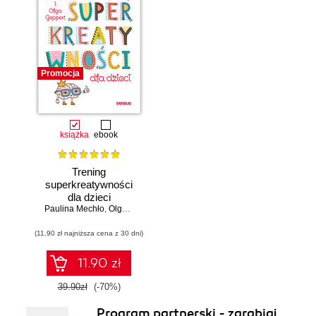
Promocja
książka
ebook
Trening
superkreatywności
dla dzieci
Paulina Mechło
,
Olga Geppert
(11,90 zł najniższa cena z 30 dni)
11.90 zł
39.90zł
(-70%)
Program partnerski - zarabiaj