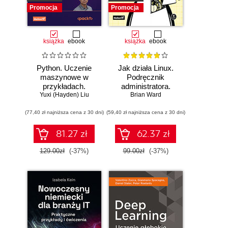
Promocja
Promocja
książka
ebook
książka
ebook
Python. Uczenie
Jak działa Linux.
maszynowe w
Podręcznik
przykładach.
administratora.
Najlepsze praktyki
Yuxi (Hayden) Liu
Wydanie III
Brian Ward
w realnych
(77,40 zł najniższa cena z 30 dni)
zastosowaniach.
(59,40 zł najniższa cena z 30 dni)
Wydanie IV
81.27 zł
62.37 zł
129.00zł
(-37%)
99.00zł
(-37%)