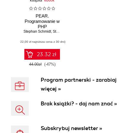
książka
ebook
PEAR.
Programowanie w
PHP
Stephan Schmidt
,
Stoyan Stefanov
,
Carsten Lucke
,
Aaron Wormus
(22,00 zł najniższa cena z 30 dni)
23.32 zł
44.00zł
(-47%)
Program partnerski - zarabiaj
więcej »
Brak książki? - daj nam znać »
Subskrybuj newsletter »