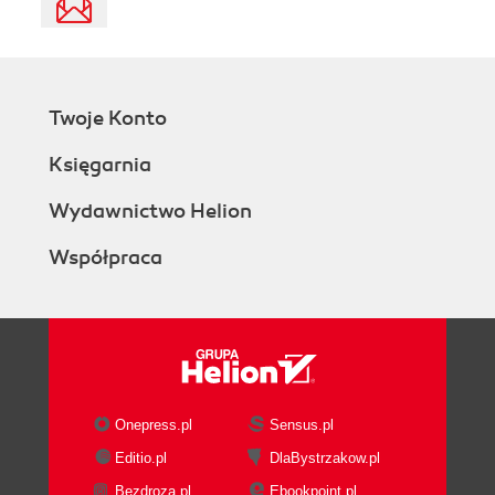
Twoje Konto
Księgarnia
Wydawnictwo Helion
Współpraca
Onepress.pl
Sensus.pl
Editio.pl
DlaBystrzakow.pl
Bezdroza.pl
Ebookpoint.pl