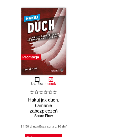
Promocja
książka
ebook
Hakuj jak duch.
Łamanie
zabezpieczeń
środowisk
Sparc Flow
chmurowych
(34,50 zł najniższa cena z 30 dni)