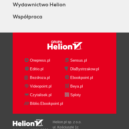
Wydawnictwo Helion
Współpraca
Onepress.pl
Sensus.pl
Editio.pl
DlaBystrzakow.pl
Bezdroza.pl
Ebookpoint.pl
Videopoint.pl
Beya.pl
Czytalisek.pl
Sploty
Biblio.Ebookpoint.pl
Helion.pl sp. z o.o.
ul. Kościuszki 1c