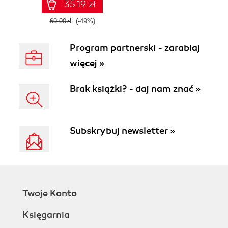
35.19 zł
69.00zł
(-49%)
Program partnerski - zarabiaj
więcej »
Brak książki? - daj nam znać »
Subskrybuj newsletter »
Twoje Konto
Księgarnia