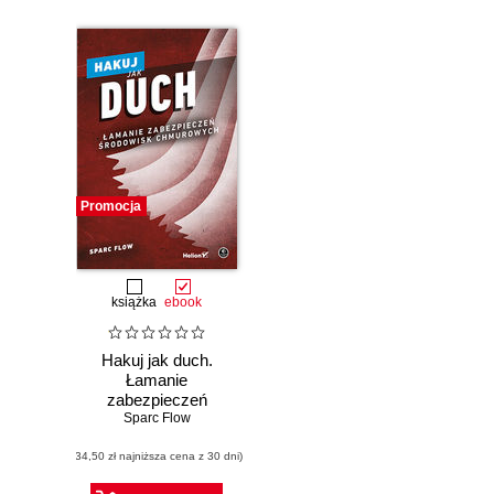
Promocja
książka
ebook
Hakuj jak duch.
Łamanie
zabezpieczeń
środowisk
Sparc Flow
chmurowych
(34,50 zł najniższa cena z 30 dni)