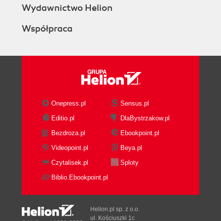
Wydawnictwo Helion
Współpraca
Onepress.pl
Sensus.pl
Editio.pl
DlaBystrzakow.pl
Bezdroza.pl
Ebookpoint.pl
Videopoint.pl
Beya.pl
Czytalisek.pl
Sploty
Biblio.Ebookpoint.pl
Helion.pl sp. z o.o.
ul. Kościuszki 1c