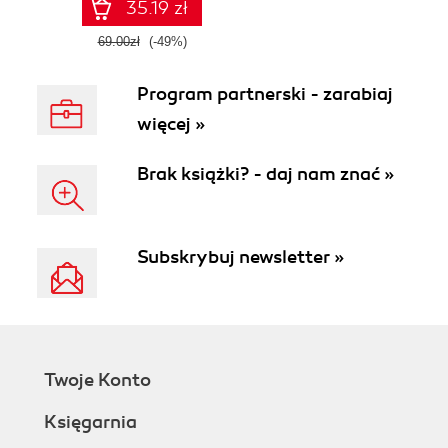
35.19 zł
69.00zł
(-49%)
Program partnerski - zarabiaj
więcej »
Brak książki? - daj nam znać »
Subskrybuj newsletter »
Twoje Konto
Księgarnia