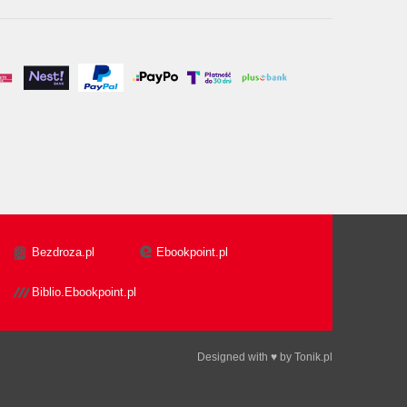
Bezdroza.pl
Ebookpoint.pl
Biblio.Ebookpoint.pl
Designed with ♥ by
Tonik.pl