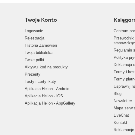
Twoje Konto
Księgar
Logowanie
Centrum po
Rejestracja
Przewodnik 
słabowidząc
Historia Zamówień
Regulamin s
Twoja biblioteka
Polityka pr
Twoje półki
Deklaracja 
Aktywuj kod na produkty
Formy i kos
Prezenty
Formy płatn
Testy i certyfikaty
Usprawnij 
Aplikacja Helion - Android
Blog
Aplikacja Helion - iOS
Newsletter
Aplikacja Helion - AppGallery
Mapa serwi
LiveChat
Kontakt
Reklamacje 