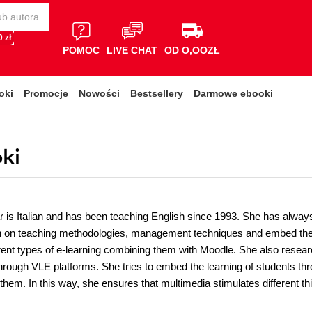
 zł
POMOC
LIVE CHAT
OD O,OOZŁ
oki
Promocje
Nowości
Bestsellery
Darmowe ebooki
oki
lar is Italian and has been teaching English since 1993. She has alway
ch on teaching methodologies, management techniques and embed them
erent types of e-learning combining them with Moodle. She also rese
through VLE platforms. She tries to embed the learning of students t
 them. In this way, she ensures that multimedia stimulates different thi