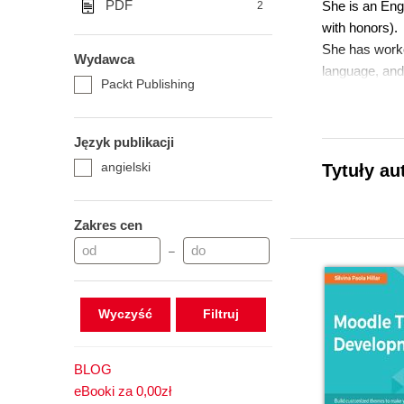
PDF
She is an Eng
2
with honors).
She has worke
Wydawca
language, and 
Packt Publishing
Learning Env
She has alway
teaching less
Język publikacji
games for her
angielski
Tytuły au
challenges in
She has autho
Cookbook seco
Zakres cen
When not tink
–
time.
Wyczyść
BLOG
eBooki za 0,00zł