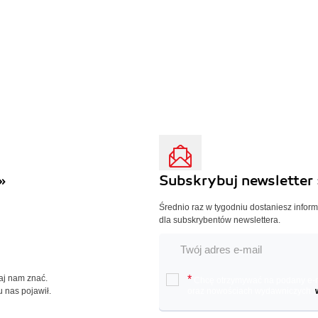
»
Subskrybuj newsletter 
Średnio raz w tygodniu dostaniesz infor
dla subskrybentów newslettera.
Daj nam znać.
*
Chcę otrzymywać na podany e-ma
u nas pojawił.
oraz nowościach wydawniczych.