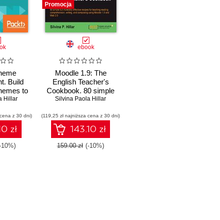
Promocja
ok
ebook
Theme
Moodle 1.9: The
. Build
English Teacher's
hemes to
Cookbook. 80 simple
Moodle
 Hillar
but incredibly effective
Silvina Paola Hillar
ging and
recipes for teaching
 cena z 30 dni)
ive
(119,25 zł najniższa cena z 30 dni)
reading
comprehension, writing,
10 zł
143.10 zł
and composing using
Moodle 1.9
(-10%)
159.00 zł
(-10%)