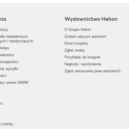
nia
Wydawnictwo Helion
mocy
O Grupie Helion
dla niewidomych,
Zostań naszym autorem!
ych i niesłyszących
Oceń książkę
klepu
Zgłoś erratę
ywatności
Przykłady do książek
dostępności
Nagrody i wyróżnienia
zty wysyłki
Zgłoś naruszenie praw autorskich
ości
nasz serwis WWW
su
i zwroty