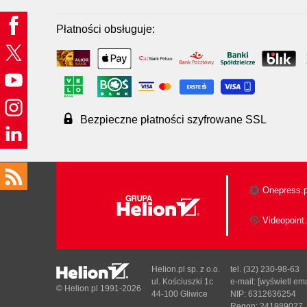
Płatności obsługuje:
Bezpieczne płatności szyfrowane SSL
Onepress.p
Videopoint.
Helion.pl sp. z o.o.
tel. (32) 230-98-63
ul. Kościuszki 1c
e-mail:
[wyświetl ema
© Helion.pl 1991-2026
44-100 Gliwice
NIP: 6312636254
Regon: 241989027