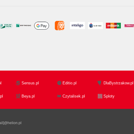
l
Sensus.pl
Editio.pl
DlaBystrzakow.pl
pl
Beya.pl
Czytalisek.pl
Sploty
il]@helion.pl