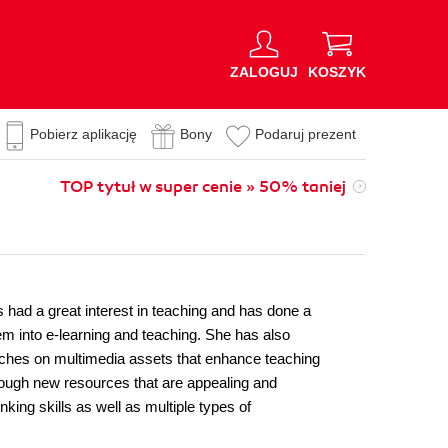
ZALOGUJ
KOSZYK
Pobierz aplikację
Bony
Podaruj prezent
TOP tytuł w super cenie » 50% taniej
s had a great interest in teaching and has done a
 into e-learning and teaching. She has also
arches on multimedia assets that enhance teaching
hrough new resources that are appealing and
nking skills as well as multiple types of