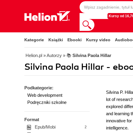
Kursy od 16,70
Kategorie
Książki
Ebooki
Kursy video
Audiobo
Helion.pl
» Autorzy
» 📚
Silvina Paola Hillar
Silvina Paola Hillar - ebo
Podkategorie:
Silvina P. Hil
Web development
lot of resear
Podręczniki szkolne
explored diff
and learning 
Format
innovative for
Epub/Mobi
2
intelligence.