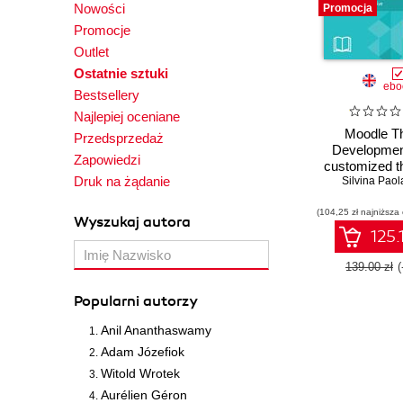
Nowości
Promocja
Promocje
Outlet
Ostatnie sztuki
ebo
Bestsellery
Najlepiej oceniane
Moodle 
Przedsprzedaż
Development
Zapowiedzi
customized t
Druk na żądanie
make your 
Silvina Paola
courses enga
(104,25 zł najniższa
interact
Wyszukaj autora
125.
139.00 zł
Popularni autorzy
Anil Ananthaswamy
Adam Józefiok
Witold Wrotek
Aurélien Géron