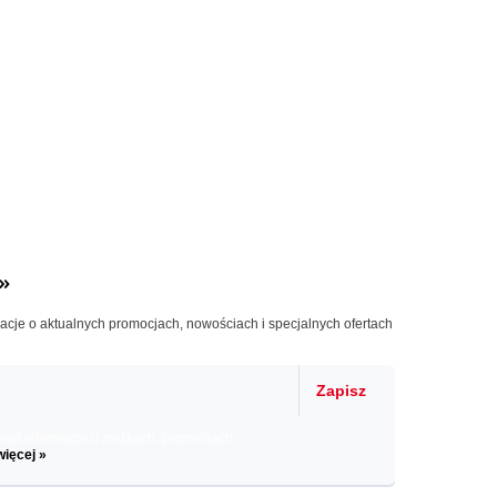
»
macje o aktualnych promocjach, nowościach i specjalnych ofertach
Zapisz
il informacje o zniżkach, promocjach
więcej »