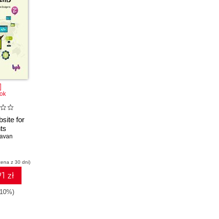
ok
site for
ts
havan
cena z 30 dni)
1 zł
-10%)