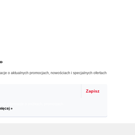
»
macje o aktualnych promocjach, nowościach i specjalnych ofertach
Zapisz
il informacje o zniżkach, promocjach
więcej »