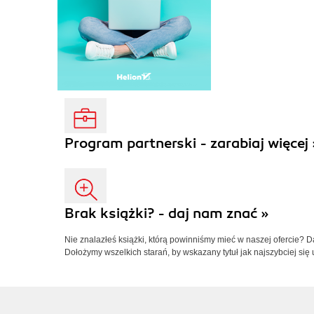
Program partnerski - zarabiaj więcej 
Brak książki? - daj nam znać »
Nie znalazłeś książki, którą powinniśmy mieć w naszej ofercie? 
Dołożymy wszelkich starań, by wskazany tytuł jak najszybciej się 