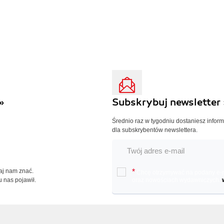
»
Subskrybuj newsletter 
Średnio raz w tygodniu dostaniesz infor
dla subskrybentów newslettera.
Daj nam znać.
*
Chcę otrzymywać na podany e-ma
u nas pojawił.
oraz nowościach wydawniczych.