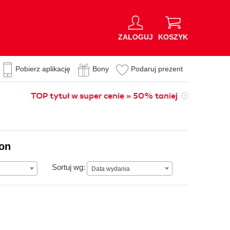
ZALOGUJ
KOSZYK
Pobierz aplikację
Bony
Podaruj prezent
TOP tytuł w super cenie » 50% taniej
ion
Data wydania
Sortuj wg:
Data wydania