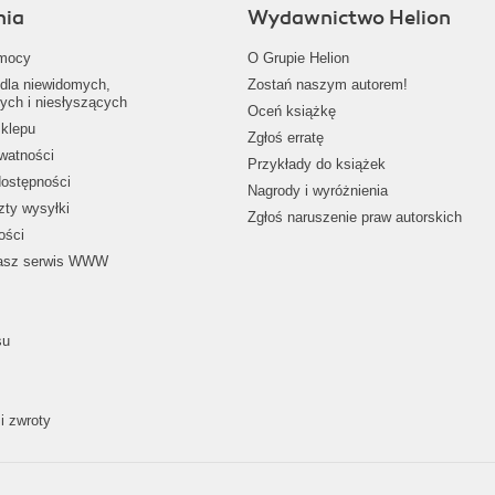
nia
Wydawnictwo Helion
mocy
O Grupie Helion
dla niewidomych,
Zostań naszym autorem!
ych i niesłyszących
Oceń książkę
klepu
Zgłoś erratę
ywatności
Przykłady do książek
dostępności
Nagrody i wyróżnienia
zty wysyłki
Zgłoś naruszenie praw autorskich
ości
nasz serwis WWW
su
i zwroty