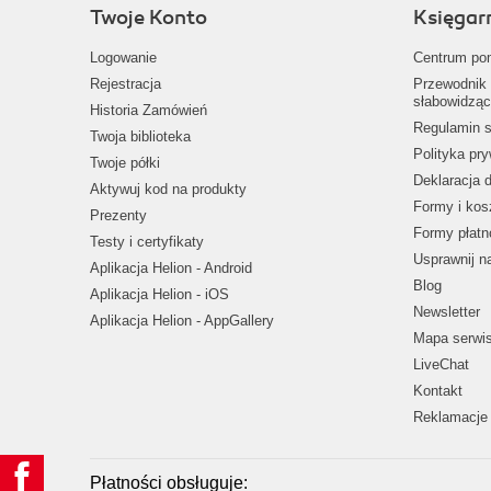
Twoje Konto
Księgar
Logowanie
Centrum po
Rejestracja
Przewodnik 
słabowidząc
Historia Zamówień
Regulamin s
Twoja biblioteka
Polityka pr
Twoje półki
Deklaracja 
Aktywuj kod na produkty
Formy i kos
Prezenty
Formy płatn
Testy i certyfikaty
Usprawnij 
Aplikacja Helion - Android
Blog
Aplikacja Helion - iOS
Newsletter
Aplikacja Helion - AppGallery
Mapa serwi
LiveChat
Kontakt
Reklamacje 
Płatności obsługuje: