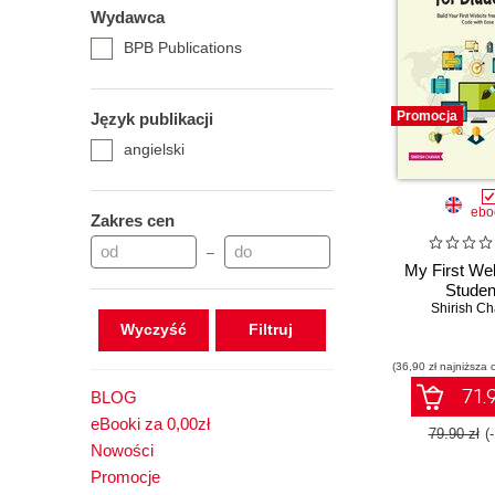
Wydawca
BPB Publications
Promocja
Język publikacji
angielski
ebo
Zakres cen
–
My First Web
Studen
Shirish C
Wyczyść
(36,90 zł najniższa 
71.9
BLOG
eBooki za 0,00zł
79.90 zł
(
Nowości
Promocje