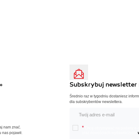
»
Subskrybuj newsletter 
Średnio raz w tygodniu dostaniesz infor
dla subskrybentów newslettera.
Daj nam znać.
*
Chcę otrzymywać na podany e-ma
u nas pojawił.
oraz nowościach wydawniczych.