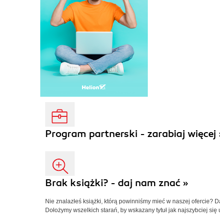
Program partnerski - zarabiaj więcej 
Brak książki? - daj nam znać »
Nie znalazłeś książki, którą powinniśmy mieć w naszej ofercie? 
Dołożymy wszelkich starań, by wskazany tytuł jak najszybciej się 