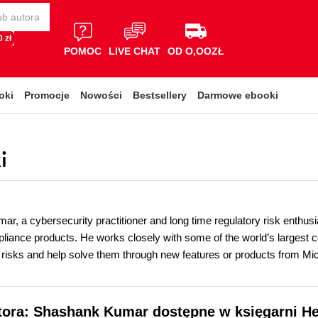
 zł
POMOC
LIVE CHAT
OD O,OOZŁ
oki
Promocje
Nowości
Bestsellery
Darmowe ebooki
i
, a cybersecurity practitioner and long time regulatory risk enthusi
iance products. He works closely with some of the world’s largest co
 risks and help solve them through new features or products from Mi
utora: Shashank Kumar dostępne w księgarni He