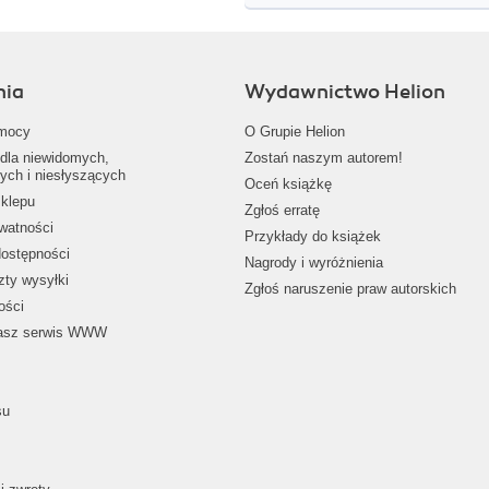
nia
Wydawnictwo Helion
mocy
O Grupie Helion
dla niewidomych,
Zostań naszym autorem!
ych i niesłyszących
Oceń książkę
klepu
Zgłoś erratę
ywatności
Przykłady do książek
dostępności
Nagrody i wyróżnienia
zty wysyłki
Zgłoś naruszenie praw autorskich
ości
nasz serwis WWW
su