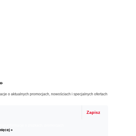
»
macje o aktualnych promocjach, nowościach i specjalnych ofertach
Zapisz
il informacje o zniżkach, promocjach
więcej »