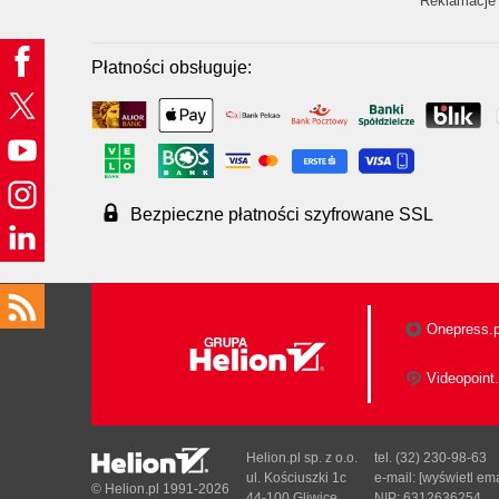
Reklamacje 
Płatności obsługuje:
Bezpieczne płatności szyfrowane SSL
Onepress.p
Videopoint.
Helion.pl sp. z o.o.
tel. (32) 230-98-63
ul. Kościuszki 1c
e-mail:
[wyświetl ema
© Helion.pl 1991-2026
44-100 Gliwice
NIP: 6312636254