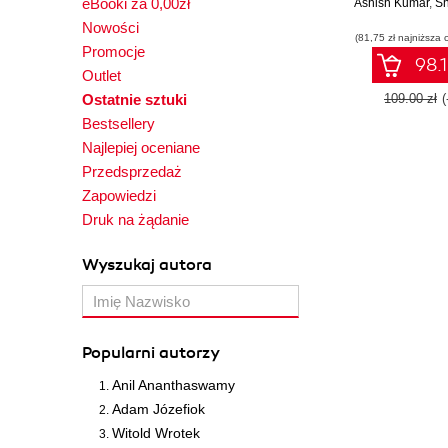
eBooki za 0,00zł
Ashish Kumar
landscape of
,
Sha
threats with t
Nowości
(81,75 zł najniższa 
real-world 
Promocje
and use 
98.1
Outlet
Ostatnie sztuki
109.00 zł
Bestsellery
Najlepiej oceniane
Przedsprzedaż
Zapowiedzi
Druk na żądanie
Wyszukaj autora
Popularni autorzy
Anil Ananthaswamy
Adam Józefiok
Witold Wrotek