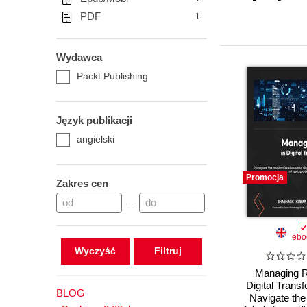
PDF
1
Wydawca
Packt Publishing
Język publikacji
angielski
Promocja
Zakres cen
–
ebo
Wyczyść
Managing R
Digital Transf
BLOG
Navigate th