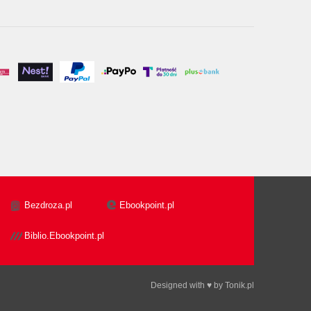
Bezdroza.pl
Ebookpoint.pl
Biblio.Ebookpoint.pl
Designed with ♥ by
Tonik.pl