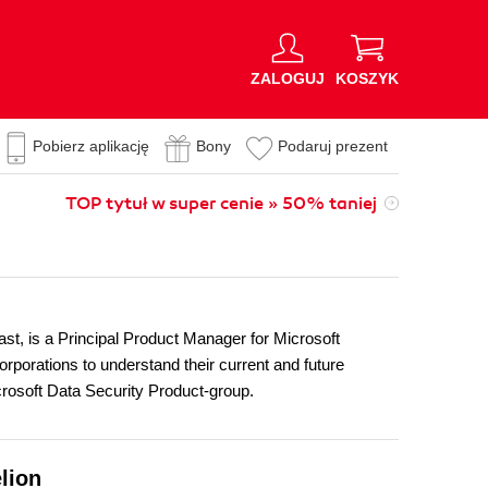
ZALOGUJ
KOSZYK
Pobierz aplikację
Bony
Podaruj prezent
TOP tytuł w super cenie » 50% taniej
ast, is a Principal Product Manager for Microsoft
rporations to understand their current and future
crosoft Data Security Product-group.
lion