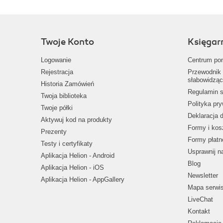
Twoje Konto
Księgar
Logowanie
Centrum po
Rejestracja
Przewodnik 
słabowidząc
Historia Zamówień
Regulamin s
Twoja biblioteka
Polityka pr
Twoje półki
Deklaracja 
Aktywuj kod na produkty
Formy i kos
Prezenty
Formy płatn
Testy i certyfikaty
Usprawnij 
Aplikacja Helion - Android
Blog
Aplikacja Helion - iOS
Newsletter
Aplikacja Helion - AppGallery
Mapa serwi
LiveChat
Kontakt