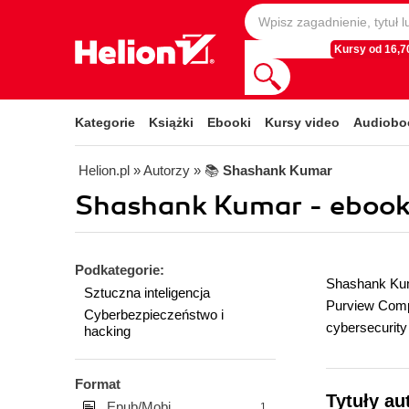
Kursy od 16,70
Kategorie
Książki
Ebooki
Kursy video
Audiobo
Helion.pl
» Autorzy
» 📚
Shashank Kumar
Shashank Kumar - ebook
Podkategorie:
Shashank Kumar
Sztuczna inteligencja
Purview Compl
Cyberbezpieczeństwo i
cybersecurity
hacking
Format
Tytuły a
Epub/Mobi
1