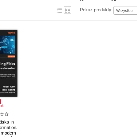
Pokaż produkty:
Wszystkie
ok
isks in
ormation.
e modern