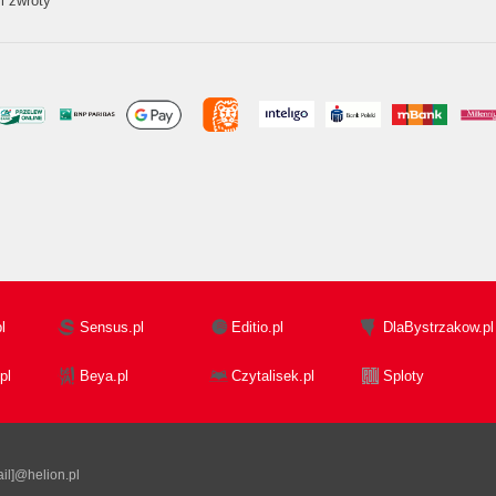
i zwroty
l
Sensus.pl
Editio.pl
DlaBystrzakow.pl
pl
Beya.pl
Czytalisek.pl
Sploty
il]@helion.pl